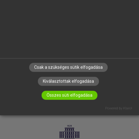
VÁLLALATI MEGOLDÁSOK
SÚGÓ
RÓLUNK
ELÉRHETŐSÉG
SÜTI BEÁLLÍTÁSOK
IRATKOZZ FEL HÍRLEVELÜNKRE!
Csak a szükséges sütik elfogadása
Kiválasztottak elfogadása
Összes süti elfogadása
Powered by Klaro!
LICENCSZERZŐDÉS
ADATVÉDELEM