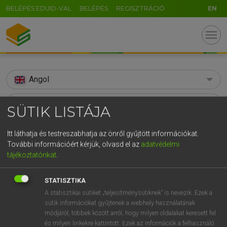
BELÉPÉS EDUID-VAL
BELÉPÉS
REGISZTRÁCIÓ
EN
menu
Angol
search
SÜTIK LISTÁJA
GR
KERESÉS
Itt láthatja és testreszabhatja az önről gyűjtött információkat.
5
6
7
8
9
ö
ü
ó
További információért kérjük, olvasd el az
adatvédelmi
TALÁLATOK
112 ms (82 db)
tájékoztatónkat
.
r
t
z
u
i
o
p
ő
ú
ability
ability
g
h
j
k
l
é
á
ű
Ω
STATISZTIKA
Díjmentes angol szótár
Angol−magyar egyetemes nagyszótár
A statisztikai sütiket „teljesítménysütiknek” is nevezik. Ezek a
v
b
n
m
,
.
-
AltGr
sütik információkat gyűjtenek a webhely használatának
módjáról, többek között arról, hogy milyen oldalakat keresett fel
Díjmentes angol szótár
arrow_forward_ios
és milyen linkekre kattintott. Ezek az információk a felhasználó