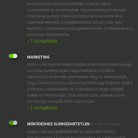
azonosítására nem használhatóak, mivel az adatok
fn
ability
képesség (
to do sg
vmt tenni)
összesítettek és anonimizáltak. Céljuk kizárólag a weboldal
funkcióinak javítása. Ezek közé tartoznak a harmadik féltől
tehetség
származó elemzési szolgáltatásokhoz tartozó sütik; ilyen
adottság
elemzési szolgáltatások a látogatóelemzések, a hőtérképek és a
készség
közösségi médiaanalitika.
↓
1
szolgáltatás
⚲ ability
keresése szótárainkban
MARKETING
Ezek a sütik nyomon követik a felhasználó online tevékenységét.
Az online tevékenységek megismerésével a hirdetők
relevánsabb reklámokat jeleníthetnek meg, és korlátozhatják,
hogy a felhasználó hány alkalommal láthat egy hirdetést. Ezek a
DÍJMENTES ANGOL SZÓTÁR
sütik más szervezetekkel és hirdetőkkel is megoszthatják
ezeket az információkat. Ezek állandó sütik, amelyek szinte
abhorrent
mindig egy harmadik féltől származnak.
↓
2
szolgáltatás
abide
abiding
MŰKÖDÉSHEZ ELENGEDHETETLEN
(mindig szükséges)
Abigail
Ezek a sütik elengedhetetlenek az oldalunkon történő
böngészéshez,a funkciók használatához, és a felhasználók