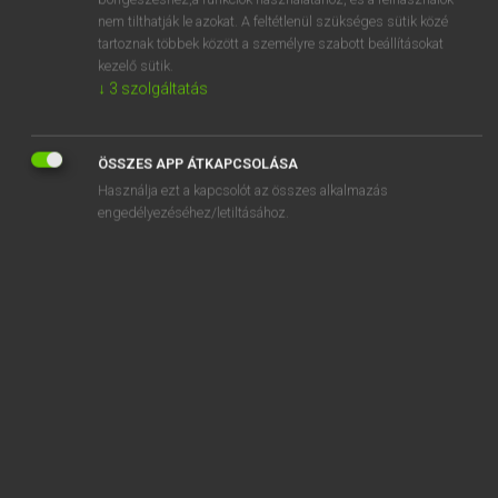
ability
nem tilthatják le azokat. A feltétlenül szükséges sütik közé
abiogenesis
tartoznak többek között a személyre szabott beállításokat
kezelő sütik.
abiosis
↓
3
szolgáltatás
abiotic
abirritant
ÖSSZES APP ÁTKAPCSOLÁSA
Használja ezt a kapcsolót az összes alkalmazás
engedélyezéséhez/letiltásához.
SZOTAR.NET APPLIKÁCIÓ
MICROSOFT OFFICE BŐVÍTMÉNY
BEÉPÜLŐ SZÓTÁRMODUL
ONLINE NYELVVIZSGA
EGYÉNI FELHASZNÁLÓKNAK
TANULÓKNAK
OKTATÁSI INTÉZMÉNYEKNEK