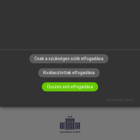
SÚGÓ
RÓLUNK
ELÉRHETŐSÉG
SÜTI BEÁLLÍTÁSOK
IRATKOZZ FEL HÍRLEVELÜNKRE!
Csak a szükséges sütik elfogadása
Kiválasztottak elfogadása
Összes süti elfogadása
Powered by Klaro!
LICENCSZERZŐDÉS
ADATVÉDELEM