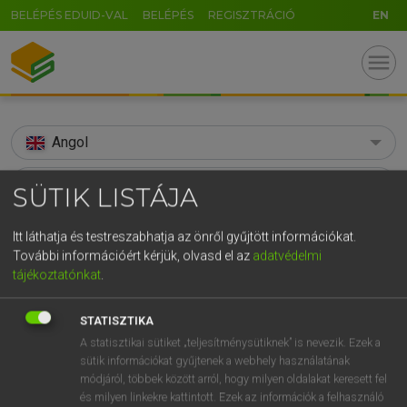
BELÉPÉS EDUID-VAL
BELÉPÉS
REGISZTRÁCIÓ
EN
menu
Angol
search
SÜTIK LISTÁJA
GR
KERESÉS
Itt láthatja és testreszabhatja az önről gyűjtött információkat.
5
6
7
8
9
ö
ü
ó
További információért kérjük, olvasd el az
adatvédelmi
TALÁLATOK
81 ms (24 db)
tájékoztatónkat
.
r
t
z
u
i
o
p
ő
ú
abetting
abet
abet
g
h
j
k
l
é
á
ű
Ω
STATISZTIKA
Díjmentes angol szótár
Díjmentes angol szótár
Angol−m
A statisztikai sütiket „teljesítménysütiknek” is nevezik. Ezek a
v
b
n
m
,
.
-
AltGr
sütik információkat gyűjtenek a webhely használatának
módjáról, többek között arról, hogy milyen oldalakat keresett fel
Díjmentes angol szótár
arrow_forward_ios
és milyen linkekre kattintott. Ezek az információk a felhasználó