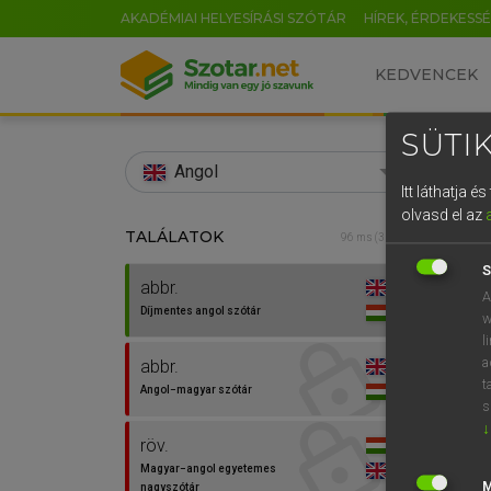
AKADÉMIAI HELYESÍRÁSI SZÓTÁR
HÍREK, ÉRDEKESS
KEDVENCEK
SÜTIK
search
Angol
Itt láthatja 
EN
olvasd el az
TALÁLATOK
Díjm
96 ms (3 db)
0
S
abbr.
abbr.
A
Díjmentes angol szótár
w
l
a
abbr.
t
Angol−magyar szótár
⚲ abbr
s
↓
röv.
Magyar−angol egyetemes
nagyszótár