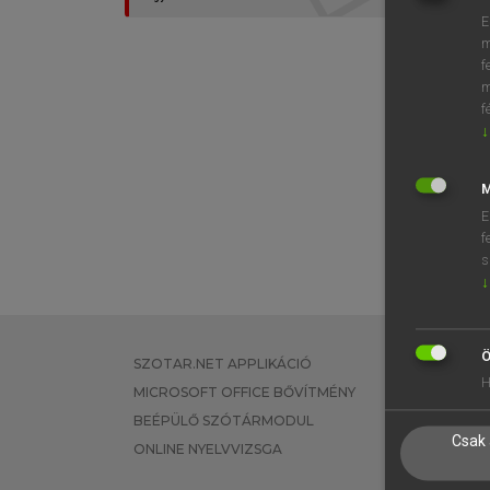
E
m
f
m
f
↓
M
E
f
s
↓
Ö
SZOTAR.NET APPLIKÁCIÓ
EGYÉNI FEL
H
MICROSOFT OFFICE BŐVÍTMÉNY
TANULÓKNA
BEÉPÜLŐ SZÓTÁRMODUL
OKTATÁSI I
Csak 
ONLINE NYELVVIZSGA
VÁLLALATI 