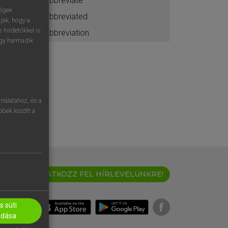
abbreviate
ségek
abbreviated
ják, hogy a
 hirdetőkkel is
abbreviation
egy harmadik
nálatához, és a
öbbek között a
IRATKOZZ FEL HÍRLEVELÜNKRE!
 süti
adása