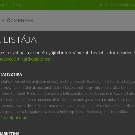
ÉGEK
GYIK
BELÉPÉS EDUID-V
ELŐZMÉNYEK
 LISTÁJA
és testreszabhatja az önről gyűjtött információkat.
További információért k
HU
DE
CN
FR
ES
IT
NL
RU
GR
adatvédelmi tájékoztatónkat
.
entes angol szótár
1
2
3
4
5
6
7
8
9
TATISZTIKA
rövidítés
q
w
e
r
t
z
u
i
 statisztikai sütiket „teljesítménysütiknek” is nevezik. Ezek a sütik információkat gy
röv.
ebhely használatának módjáról, többek között arról, hogy milyen oldalakat keresett 
a
s
d
f
g
h
j
k
l
é
inkekre kattintott. Ezek az információk a felhasználó azonosítására nem használható
datok összesítettek és anonimizáltak. Céljuk kizárólag a weboldal funkcióinak javít
í
y
x
c
v
b
n
m
,
.
artoznak a harmadik féltől származó elemzési szolgáltatásokhoz tartozó sütik; ilye
.
keresése szótárainkban
zolgáltatások a látogatóelemzések, a hőtérképek és a közösségi médiaanalitika.
1
szolgáltatás
MARKETING