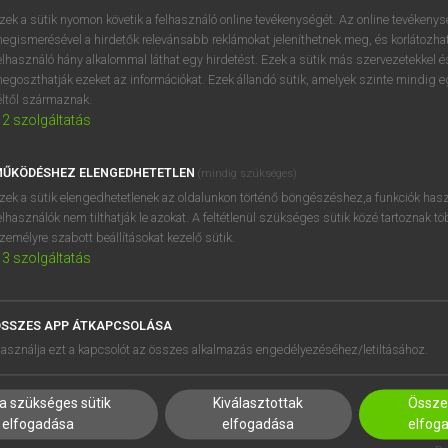
zek a sütik nyomon követik a felhasználó online tevékenységét. Az online tevékeny
egismerésével a hirdetők relevánsabb reklámokat jeleníthetnek meg, és korlátozhat
elhasználó hány alkalommal láthat egy hirdetést. Ezek a sütik más szervezetekkel és
egoszthatják ezeket az információkat. Ezek állandó sütik, amelyek szinte mindig 
éltől származnak.
2
szolgáltatás
ŰKÖDÉSHEZ ELENGEDHETETLEN
(mindig szükséges)
zek a sütik elengedhetetlenek az oldalunkon történő böngészéshez,a funkciók hasz
elhasználók nem tilthatják le azokat. A feltétlenül szükséges sütik közé tartoznak t
zemélyre szabott beállításokat kezelő sütik.
3
szolgáltatás
SSZES APP ÁTKAPCSOLÁSA
HASZNÁLÓKNAK
SÚGÓ
asználja ezt a kapcsolót az összes alkalmazás engedélyezéséhez/letiltásához.
K
RÓLUNK
NTÉZMÉNYEKNEK
ELÉRHETŐSÉG
a szükséges sütik
Kiválasztottak
Összes
MEGOLDÁSOK
SÜTI BEÁLLÍTÁSOK
elfogadása
elfogadása
elfog