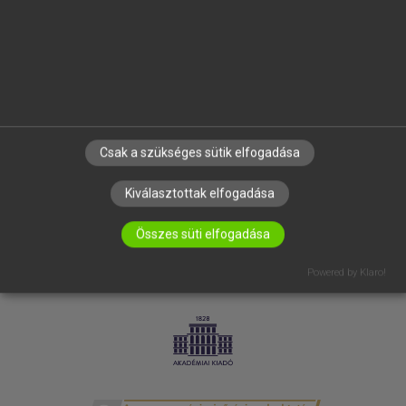
SÚGÓ
RÓLUNK
ELÉRHETŐSÉG
SÜTI BEÁLLÍTÁSOK
IRATKOZZ FEL HÍRLEVELÜNKRE!
Csak a szükséges sütik elfogadása
Kiválasztottak elfogadása
Összes süti elfogadása
Powered by Klaro!
LICENCSZERZŐDÉS
ADATVÉDELEM