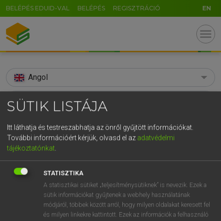
BELÉPÉS EDUID-VAL
BELÉPÉS
REGISZTRÁCIÓ
EN
menu
Angol
search
SÜTIK LISTÁJA
GR
KERESÉS
Itt láthatja és testreszabhatja az önről gyűjtött információkat.
5
6
7
8
9
ö
ü
ó
További információért kérjük, olvasd el az
adatvédelmi
TALÁLATOK
81 ms (3 db)
tájékoztatónkat
.
r
t
z
u
i
o
p
ő
ú
abbatial
abbatial
STATISZTIKA
g
h
j
k
l
é
á
ű
Ω
Díjmentes angol szótár
Angol−magyar egyetemes nagyszótár
A statisztikai sütiket „teljesítménysütiknek” is nevezik. Ezek a
v
b
n
m
,
.
-
AltGr
sütik információkat gyűjtenek a webhely használatának
módjáról, többek között arról, hogy milyen oldalakat keresett fel
Díjmentes angol szótár
arrow_forward_ios
és milyen linkekre kattintott. Ezek az információk a felhasználó