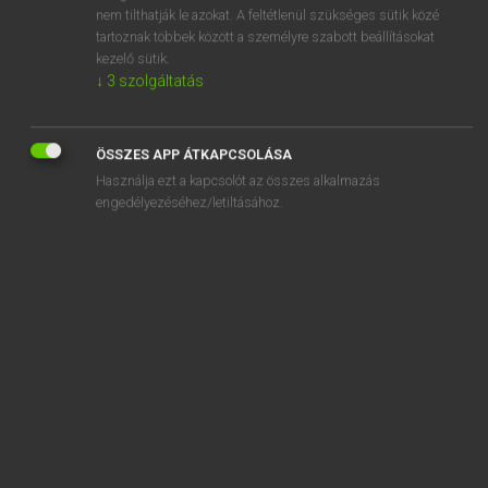
abbeli
nem tilthatják le azokat. A feltétlenül szükséges sütik közé
tartoznak többek között a személyre szabott beállításokat
abbess
kezelő sütik.
↓
3
szolgáltatás
abbey
ÖSSZES APP ÁTKAPCSOLÁSA
Használja ezt a kapcsolót az összes alkalmazás
engedélyezéséhez/letiltásához.
SZOTAR.NET APPLIKÁCIÓ
MICROSOFT OFFICE BŐVÍTMÉNY
BEÉPÜLŐ SZÓTÁRMODUL
ONLINE NYELVVIZSGA
EGYÉNI FELHASZNÁLÓKNAK
TANULÓKNAK
OKTATÁSI INTÉZMÉNYEKNEK
VÁLLALATI MEGOLDÁSOK