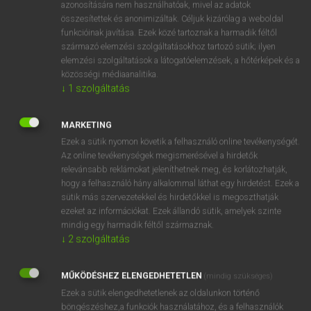
azonosítására nem használhatóak, mivel az adatok
mn
abbatial
apátsági
összesítettek és anonimizáltak. Céljuk kizárólag a weboldal
funkcióinak javítása. Ezek közé tartoznak a harmadik féltől
apáti
származó elemzési szolgáltatásokhoz tartozó sütik; ilyen
elemzési szolgáltatások a látogatóelemzések, a hőtérképek és a
közösségi médiaanalitika.
↓
1
szolgáltatás
⚲ abbatial
keresése szótárainkban
MARKETING
Ezek a sütik nyomon követik a felhasználó online tevékenységét.
Az online tevékenységek megismerésével a hirdetők
DÍJMENTES ANGOL SZÓTÁR
relevánsabb reklámokat jeleníthetnek meg, és korlátozhatják,
hogy a felhasználó hány alkalommal láthat egy hirdetést. Ezek a
abbacy
sütik más szervezetekkel és hirdetőkkel is megoszthatják
abbahagy
ezeket az információkat. Ezek állandó sütik, amelyek szinte
mindig egy harmadik féltől származnak.
abbamarad
↓
2
szolgáltatás
abban
MŰKÖDÉSHEZ ELENGEDHETETLEN
abbatial
(mindig szükséges)
Ezek a sütik elengedhetetlenek az oldalunkon történő
abbé
böngészéshez,a funkciók használatához, és a felhasználók