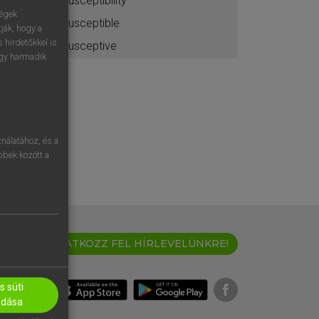
susceptibility
ségek
susceptible
ják, hogy a
 hirdetőkkel is
susceptive
egy harmadik
nálatához, és a
öbbek között a
IRATKOZZ FEL HÍRLEVELÜNKRE!
 süti
adása