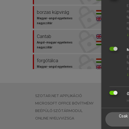
E
m
borzas kúpvirág
f
Magyar−angol egyetemes
m
nagyszótár
f
↓
Cantab
Angol−magyar egyetemes
nagyszótár
M
E
forgótálca
f
Magyar−angol egyetemes
s
nagyszótár
↓
Sue
Angol−magyar szótár
Ö
SZOTAR.NET APPLIKÁCIÓ
EGYÉNI FEL
H
MICROSOFT OFFICE BŐVÍTMÉNY
TANULÓKNA
Susie
BEÉPÜLŐ SZÓTÁRMODUL
OKTATÁSI I
Angol−magyar szótár
Csak 
ONLINE NYELVVIZSGA
VÁLLALATI 
Zsuzsa