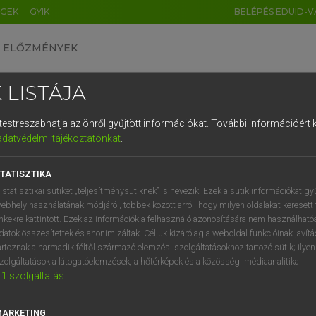
ÉGEK
GYIK
BELÉPÉS EDUID-V
ELŐZMÉNYEK
 LISTÁJA
és testreszabhatja az önről gyűjtött információkat.
További információért k
HU
DE
CN
FR
ES
IT
NL
RU
GR
adatvédelmi tájékoztatónkat
.
entes angol szótár
1
2
3
4
5
6
7
8
9
TATISZTIKA
tul
Zsuzsanna
q
w
e
r
t
z
u
i
 statisztikai sütiket „teljesítménysütiknek” is nevezik. Ezek a sütik információkat gy
Zsuzsa
ebhely használatának módjáról, többek között arról, hogy milyen oldalakat keresett 
a
s
d
f
g
h
j
k
l
é
inkekre kattintott. Ezek az információk a felhasználó azonosítására nem használható
datok összesítettek és anonimizáltak. Céljuk kizárólag a weboldal funkcióinak javít
í
y
x
c
v
b
n
m
,
.
artoznak a harmadik féltől származó elemzési szolgáltatásokhoz tartozó sütik; ilye
an
keresése szótárainkban
zolgáltatások a látogatóelemzések, a hőtérképek és a közösségi médiaanalitika.
1
szolgáltatás
MARKETING