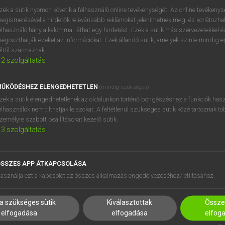
zek a sütik nyomon követik a felhasználó online tevékenységét. Az online tevékeny
egismerésével a hirdetők relevánsabb reklámokat jeleníthetnek meg, és korlátozhat
elhasználó hány alkalommal láthat egy hirdetést. Ezek a sütik más szervezetekkel és
egoszthatják ezeket az információkat. Ezek állandó sütik, amelyek szinte mindig 
éltől származnak.
2
szolgáltatás
ŰKÖDÉSHEZ ELENGEDHETETLEN
(mindig szükséges)
zek a sütik elengedhetetlenek az oldalunkon történő böngészéshez,a funkciók hasz
elhasználók nem tilthatják le azokat. A feltétlenül szükséges sütik közé tartoznak t
zemélyre szabott beállításokat kezelő sütik.
3
szolgáltatás
SSZES APP ÁTKAPCSOLÁSA
HASZNÁLÓKNAK
SÚGÓ
asználja ezt a kapcsolót az összes alkalmazás engedélyezéséhez/letiltásához.
K
RÓLUNK
NTÉZMÉNYEKNEK
ELÉRHETŐSÉG
a szükséges sütik
Kiválasztottak
Összes
MEGOLDÁSOK
SÜTI BEÁLLÍTÁSOK
elfogadása
elfogadása
elfog