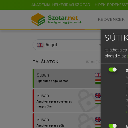
AKADÉMIAI HELYESÍRÁSI SZÓTÁR
HÍREK, ÉRDEKESS
KEDVENCEK
SÜTIK
search
Angol
Itt láthatja 
EN
olvasd el az
TALÁLATOK
Díjm
151 ms (10 db)
0
S
Susan
Susan
A
Díjmentes angol szótár
w
l
a
Susan
t
Angol−magyar egyetemes
⚲ Sus
s
nagyszótár
↓
Susan
Angol−magyar szótár