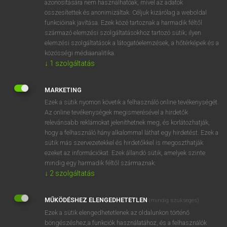
azonosítására nem használhatóak, mivel az adatok
összesítettek és anonimizáltak. Céljuk kizárólag a weboldal
mn
/
fn
Sumerian
sumér
funkcióinak javítása. Ezek közé tartoznak a harmadik féltől
származó elemzési szolgáltatásokhoz tartozó sütik; ilyen
elemzési szolgáltatások a látogatóelemzések, a hőtérképek és a
⚲ Sumerian
keresése szótárainkban
közösségi médiaanalitika.
↓
1
szolgáltatás
MARKETING
Ezek a sütik nyomon követik a felhasználó online tevékenységét.
DÍJMENTES ANGOL SZÓTÁR
Az online tevékenységek megismerésével a hirdetők
relevánsabb reklámokat jeleníthetnek meg, és korlátozhatják,
sumákol
hogy a felhasználó hány alkalommal láthat egy hirdetést. Ezek a
Sumatra
sütik más szervezetekkel és hirdetőkkel is megoszthatják
ezeket az információkat. Ezek állandó sütik, amelyek szinte
Sumatran
mindig egy harmadik féltől származnak.
sumer
↓
2
szolgáltatás
Sumerian
MŰKÖDÉSHEZ ELENGEDHETETLEN
(mindig szükséges)
sumless
Ezek a sütik elengedhetetlenek az oldalunkon történő
summa
böngészéshez,a funkciók használatához, és a felhasználók