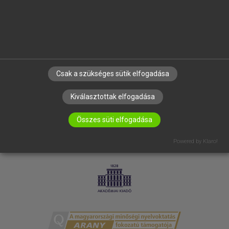
RÓLUNK
ELÉRHETŐSÉG
SÜTI BEÁLLÍTÁSOK
IRATKOZZ FEL HÍRLEVELÜNKRE!
Csak a szükséges sütik elfogadása
Kiválasztottak elfogadása
Összes süti elfogadása
Powered by Klaro!
LICENCSZERZŐDÉS
ADATVÉDELEM