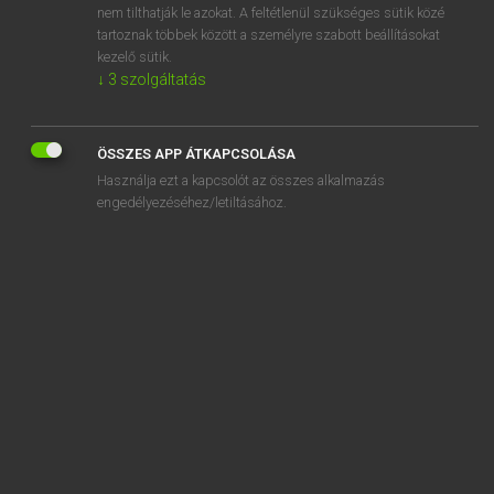
nem tilthatják le azokat. A feltétlenül szükséges sütik közé
summa cum laude
tartoznak többek között a személyre szabott beállításokat
summarily
kezelő sütik.
↓
3
szolgáltatás
ÖSSZES APP ÁTKAPCSOLÁSA
SZOTAR.NET APPLIKÁCIÓ
Használja ezt a kapcsolót az összes alkalmazás
engedélyezéséhez/letiltásához.
MICROSOFT OFFICE BŐVÍTMÉNY
BEÉPÜLŐ SZÓTÁRMODUL
ONLINE NYELVVIZSGA
EGYÉNI FELHASZNÁLÓKNAK
TANULÓKNAK
OKTATÁSI INTÉZMÉNYEKNEK
VÁLLALATI MEGOLDÁSOK
SÚGÓ