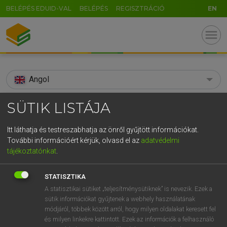
BELÉPÉS EDUID-VAL
BELÉPÉS
REGISZTRÁCIÓ
EN
menu
Angol
search
SÜTIK LISTÁJA
GR
KERESÉS
Itt láthatja és testreszabhatja az önről gyűjtött információkat.
5
6
7
8
9
ö
ü
ó
További információért kérjük, olvasd el az
adatvédelmi
TALÁLATOK
176 ms (8 db)
tájékoztatónkat
.
r
t
z
u
i
o
p
ő
ú
Sumerian
sumer
Sume
STATISZTIKA
g
h
j
k
l
é
á
ű
Ω
Díjmentes angol szótár
Díjmentes angol szótár
Angol−m
A statisztikai sütiket „teljesítménysütiknek” is nevezik. Ezek a
sütik információkat gyűjtenek a webhely használatának
v
b
n
m
,
.
-
AltGr
módjáról, többek között arról, hogy milyen oldalakat keresett fel
Díjmentes angol szótár
arrow_forward_ios
és milyen linkekre kattintott. Ezek az információk a felhasználó