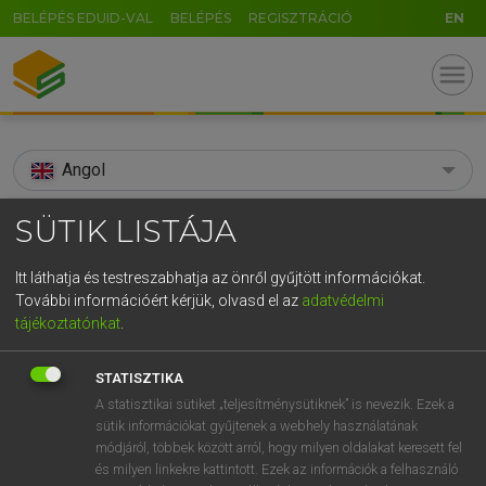
BELÉPÉS EDUID-VAL
BELÉPÉS
REGISZTRÁCIÓ
EN
menu
Angol
search
SÜTIK LISTÁJA
GR
KERESÉS
Itt láthatja és testreszabhatja az önről gyűjtött információkat.
5
6
7
8
9
ö
ü
ó
További információért kérjük, olvasd el az
adatvédelmi
TALÁLATOK
138 ms (3 db)
tájékoztatónkat
.
r
t
z
u
i
o
p
ő
ú
Sparta
Spárta
Spárt
STATISZTIKA
g
h
j
k
l
é
á
ű
Ω
Díjmentes angol szótár
Díjmentes angol szótár
Magyar−
A statisztikai sütiket „teljesítménysütiknek” is nevezik. Ezek a
sütik információkat gyűjtenek a webhely használatának
v
b
n
m
,
.
-
AltGr
módjáról, többek között arról, hogy milyen oldalakat keresett fel
Díjmentes angol szótár
arrow_forward_ios
és milyen linkekre kattintott. Ezek az információk a felhasználó