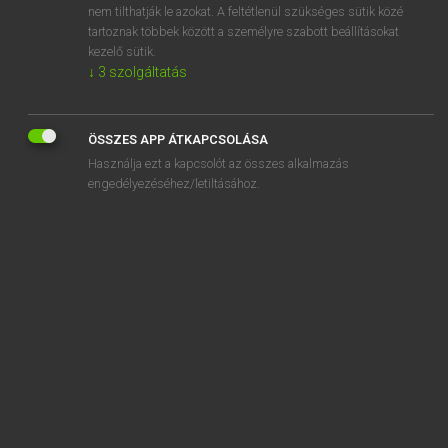
nem tilthatják le azokat. A feltétlenül szükséges sütik közé
spartan
tartoznak többek között a személyre szabott beállításokat
Spartan
kezelő sütik.
↓
3
szolgáltatás
ÖSSZES APP ÁTKAPCSOLÁSA
SZOTAR.NET APPLIKÁCIÓ
Használja ezt a kapcsolót az összes alkalmazás
engedélyezéséhez/letiltásához.
MICROSOFT OFFICE BŐVÍTMÉNY
BEÉPÜLŐ SZÓTÁRMODUL
ONLINE NYELVVIZSGA
EGYÉNI FELHASZNÁLÓKNAK
TANULÓKNAK
OKTATÁSI INTÉZMÉNYEKNEK
VÁLLALATI MEGOLDÁSOK
SÚGÓ