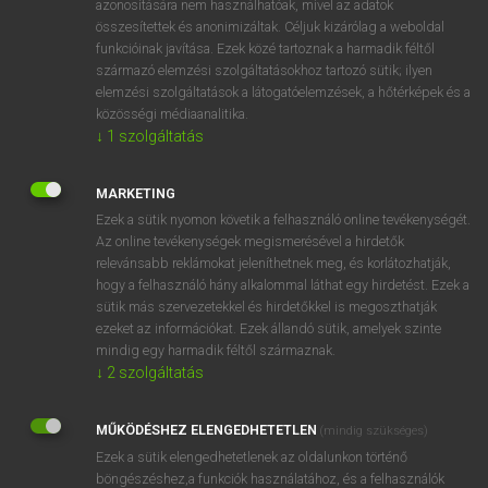
azonosítására nem használhatóak, mivel az adatok
összesítettek és anonimizáltak. Céljuk kizárólag a weboldal
tul
Sparta
Spárta
funkcióinak javítása. Ezek közé tartoznak a harmadik féltől
származó elemzési szolgáltatásokhoz tartozó sütik; ilyen
elemzési szolgáltatások a látogatóelemzések, a hőtérképek és a
⚲ Sparta
keresése szótárainkban
közösségi médiaanalitika.
↓
1
szolgáltatás
MARKETING
Ezek a sütik nyomon követik a felhasználó online tevékenységét.
DÍJMENTES ANGOL SZÓTÁR
Az online tevékenységek megismerésével a hirdetők
relevánsabb reklámokat jeleníthetnek meg, és korlátozhatják,
sparrowgrass
hogy a felhasználó hány alkalommal láthat egy hirdetést. Ezek a
sparrow hawk
sütik más szervezetekkel és hirdetőkkel is megoszthatják
ezeket az információkat. Ezek állandó sütik, amelyek szinte
sparse
mindig egy harmadik féltől származnak.
sparsely
↓
2
szolgáltatás
Sparta
MŰKÖDÉSHEZ ELENGEDHETETLEN
(mindig szükséges)
Spárta
Ezek a sütik elengedhetetlenek az oldalunkon történő
spártai
böngészéshez,a funkciók használatához, és a felhasználók