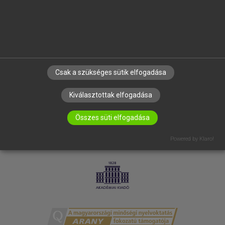
RÓLUNK
ELÉRHETŐSÉG
SÜTI BEÁLLÍTÁSOK
IRATKOZZ FEL HÍRLEVELÜNKRE!
Csak a szükséges sütik elfogadása
Kiválasztottak elfogadása
Összes süti elfogadása
Powered by Klaro!
LICENCSZERZŐDÉS
ADATVÉDELEM