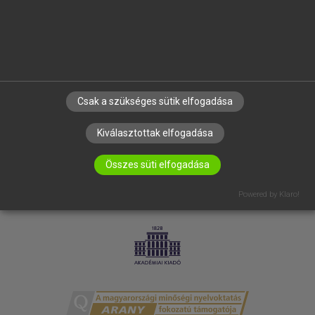
RÓLUNK
ELÉRHETŐSÉG
SÜTI BEÁLLÍTÁSOK
IRATKOZZ FEL HÍRLEVELÜNKRE!
Csak a szükséges sütik elfogadása
Kiválasztottak elfogadása
Összes süti elfogadása
Powered by Klaro!
LICENCSZERZŐDÉS
ADATVÉDELEM