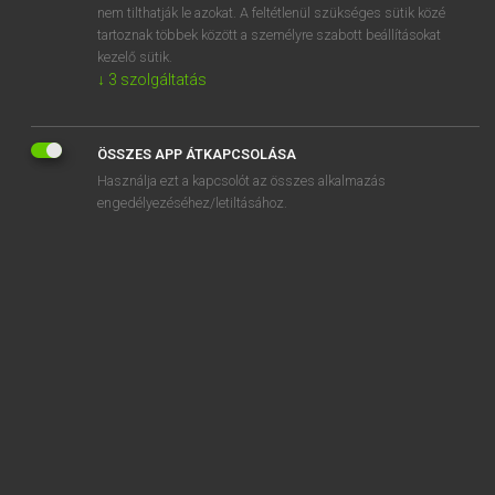
nem tilthatják le azokat. A feltétlenül szükséges sütik közé
anneal
tartoznak többek között a személyre szabott beállításokat
annektál
kezelő sütik.
↓
3
szolgáltatás
ÖSSZES APP ÁTKAPCSOLÁSA
SZOTAR.NET APPLIKÁCIÓ
Használja ezt a kapcsolót az összes alkalmazás
engedélyezéséhez/letiltásához.
MICROSOFT OFFICE BŐVÍTMÉNY
BEÉPÜLŐ SZÓTÁRMODUL
ONLINE NYELVVIZSGA
EGYÉNI FELHASZNÁLÓKNAK
TANULÓKNAK
OKTATÁSI INTÉZMÉNYEKNEK
VÁLLALATI MEGOLDÁSOK
SÚGÓ