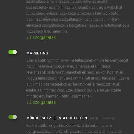
azonosítására nem használhatóak, mivel az adatok
összesítettek és anonimizáltak. Céljuk kizárólag a weboldal
tul
/
fn
Annapolis
Annapolis
funkcióinak javítása. Ezek közé tartoznak a harmadik féltől
származó elemzési szolgáltatásokhoz tartozó sütik; ilyen
elemzési szolgáltatások a látogatóelemzések, a hőtérképek és a
⚲ Annapolis
keresése szótárainkban
közösségi médiaanalitika.
↓
1
szolgáltatás
MARKETING
Ezek a sütik nyomon követik a felhasználó online tevékenységét.
DÍJMENTES ANGOL SZÓTÁR
Az online tevékenységek megismerésével a hirdetők
relevánsabb reklámokat jeleníthetnek meg, és korlátozhatják,
annál
hogy a felhasználó hány alkalommal láthat egy hirdetést. Ezek a
annálfogva
sütik más szervezetekkel és hirdetőkkel is megoszthatják
ezeket az információkat. Ezek állandó sütik, amelyek szinte
annalist
mindig egy harmadik féltől származnak.
annals
↓
2
szolgáltatás
Annapolis
MŰKÖDÉSHEZ ELENGEDHETETLEN
(mindig szükséges)
annates
Ezek a sütik elengedhetetlenek az oldalunkon történő
Anne
böngészéshez,a funkciók használatához, és a felhasználók