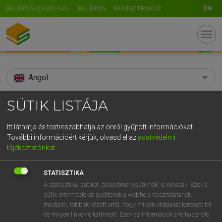
BELÉPÉS EDUID-VAL
BELÉPÉS
REGISZTRÁCIÓ
EN
menu
Angol
search
SÜTIK LISTÁJA
GR
KERESÉS
Itt láthatja és testreszabhatja az önről gyűjtött információkat.
5
6
7
8
9
ö
ü
ó
További információért kérjük, olvasd el az
adatvédelmi
TALÁLATOK
92 ms (2 db)
tájékoztatónkat
.
r
t
z
u
i
o
p
ő
ú
Annapolis
Annapolis
STATISZTIKA
g
h
j
k
l
é
á
ű
Ω
Díjmentes angol szótár
Angol−magyar szótár
A statisztikai sütiket „teljesítménysütiknek” is nevezik. Ezek a
sütik információkat gyűjtenek a webhely használatának
v
b
n
m
,
.
-
AltGr
módjáról, többek között arról, hogy milyen oldalakat keresett fel
Díjmentes angol szótár
arrow_forward_ios
és milyen linkekre kattintott. Ezek az információk a felhasználó