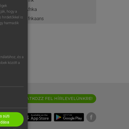
afrik
ségek
Afrika
ják, hogy a
 hirdetőkkel is
afrikaans
egy harmadik
nálatához, és a
öbbek között a
IRATKOZZ FEL HÍRLEVELÜNKRE!
 süti
adása