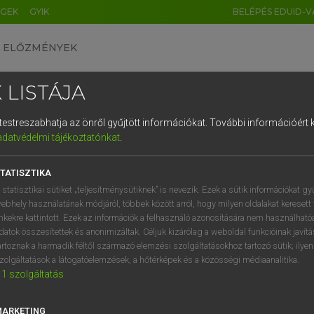
ÉGEK
GYIK
BELÉPÉS EDUID-V
ELŐZMÉNYEK
 LISTÁJA
és testreszabhatja az önről gyűjtött információkat.
További információért k
HU
DE
CN
FR
ES
IT
NL
RU
GR
adatvédelmi tájékoztatónkat
.
entes angol szótár
1
2
3
4
5
6
7
8
9
TATISZTIKA
fn
nist
afrikanista
q
w
e
r
t
z
u
i
 statisztikai sütiket „teljesítménysütiknek” is nevezik. Ezek a sütik információkat gy
ebhely használatának módjáról, többek között arról, hogy milyen oldalakat keresett 
a
s
d
f
g
h
j
k
l
é
inkekre kattintott. Ezek az információk a felhasználó azonosítására nem használható
datok összesítettek és anonimizáltak. Céljuk kizárólag a weboldal funkcióinak javít
canist
keresése szótárainkban
í
y
x
c
v
b
n
m
,
.
artoznak a harmadik féltől származó elemzési szolgáltatásokhoz tartozó sütik; ilye
zolgáltatások a látogatóelemzések, a hőtérképek és a közösségi médiaanalitika.
1
szolgáltatás
MARKETING