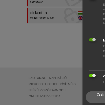
nagyszótár
E
m
afrikanista
f
Magyar−angol szótár
m
f
↓
M
E
f
s
↓
Ö
SZOTAR.NET APPLIKÁCIÓ
EGYÉNI FEL
H
MICROSOFT OFFICE BŐVÍTMÉNY
TANULÓKNA
BEÉPÜLŐ SZÓTÁRMODUL
OKTATÁSI I
Csak 
ONLINE NYELVVIZSGA
VÁLLALATI 