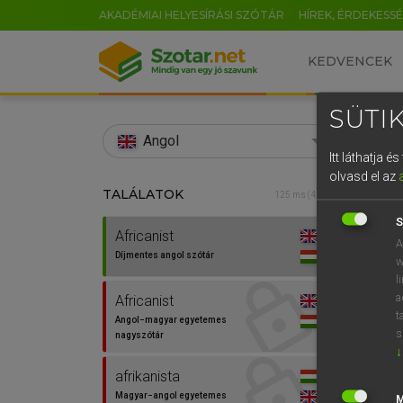
AKADÉMIAI HELYESÍRÁSI SZÓTÁR
HÍREK, ÉRDEKESS
KEDVENCEK
SÜTIK
search
Angol
Itt láthatja 
EN
olvasd el az
TALÁLATOK
Díjm
125 ms (4 db)
0
S
Africanist
Africa
A
Díjmentes angol szótár
w
l
a
Africanist
⚲ Afri
t
Angol−magyar egyetemes
s
nagyszótár
↓
afrikanista
Magyar−angol egyetemes