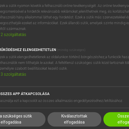
zek a sütik nyomon követik a felhasználó online tevékenységét. Az online tevékeny
egismerésével a hirdetők relevánsabb reklámokat jeleníthetnek meg, és korlátozhat
elhasználó hány alkalommal láthat egy hirdetést. Ezek a sütik más szervezetekkel és
egoszthatják ezeket az információkat. Ezek állandó sütik, amelyek szinte mindig 
éltől származnak.
2
szolgáltatás
ŰKÖDÉSHEZ ELENGEDHETETLEN
(mindig szükséges)
zek a sütik elengedhetetlenek az oldalunkon történő böngészéshez,a funkciók hasz
elhasználók nem tilthatják le azokat. A feltétlenül szükséges sütik közé tartoznak t
zemélyre szabott beállításokat kezelő sütik.
3
szolgáltatás
SSZES APP ÁTKAPCSOLÁSA
HASZNÁLÓKNAK
SÚGÓ
asználja ezt a kapcsolót az összes alkalmazás engedélyezéséhez/letiltásához.
K
RÓLUNK
NTÉZMÉNYEKNEK
ELÉRHETŐSÉG
a szükséges sütik
Kiválasztottak
Összes
MEGOLDÁSOK
SÜTI BEÁLLÍTÁSOK
elfogadása
elfogadása
elfog