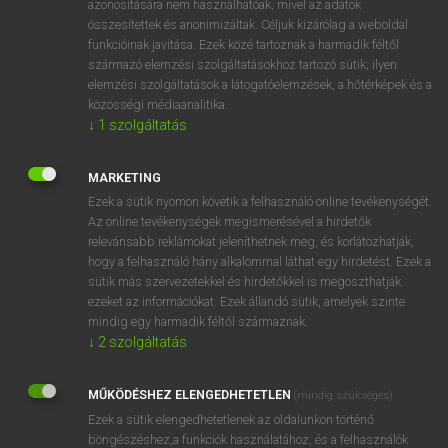
azonosítására nem használhatóak, mivel az adatok
összesítettek és anonimizáltak. Céljuk kizárólag a weboldal
tul
Afghanistan
Afganisztán
funkcióinak javítása. Ezek közé tartoznak a harmadik féltől
származó elemzési szolgáltatásokhoz tartozó sütik; ilyen
elemzési szolgáltatások a látogatóelemzések, a hőtérképek és a
⚲ Afghanistan
keresése szótárainkban
közösségi médiaanalitika.
↓
1
szolgáltatás
MARKETING
Ezek a sütik nyomon követik a felhasználó online tevékenységét.
DÍJMENTES ANGOL SZÓTÁR
Az online tevékenységek megismerésével a hirdetők
relevánsabb reklámokat jeleníthetnek meg, és korlátozhatják,
affront
hogy a felhasználó hány alkalommal láthat egy hirdetést. Ezek a
afgán
sütik más szervezetekkel és hirdetőkkel is megoszthatják
ezeket az információkat. Ezek állandó sütik, amelyek szinte
Afganisztán
mindig egy harmadik féltől származnak.
Afghan
↓
2
szolgáltatás
Afghanistan
MŰKÖDÉSHEZ ELENGEDHETETLEN
(mindig szükséges)
aficionado
Ezek a sütik elengedhetetlenek az oldalunkon történő
afield
böngészéshez,a funkciók használatához, és a felhasználók