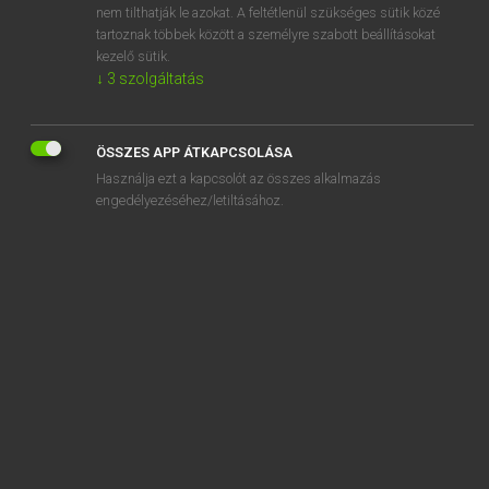
nem tilthatják le azokat. A feltétlenül szükséges sütik közé
afire
tartoznak többek között a személyre szabott beállításokat
aflame
kezelő sütik.
↓
3
szolgáltatás
ÖSSZES APP ÁTKAPCSOLÁSA
SZOTAR.NET APPLIKÁCIÓ
Használja ezt a kapcsolót az összes alkalmazás
engedélyezéséhez/letiltásához.
MICROSOFT OFFICE BŐVÍTMÉNY
BEÉPÜLŐ SZÓTÁRMODUL
ONLINE NYELVVIZSGA
EGYÉNI FELHASZNÁLÓKNAK
TANULÓKNAK
OKTATÁSI INTÉZMÉNYEKNEK
VÁLLALATI MEGOLDÁSOK
SÚGÓ