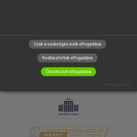
RÓLUNK
ELÉRHETŐSÉG
SÜTI BEÁLLÍTÁSOK
IRATKOZZ FEL HÍRLEVELÜNKRE!
Csak a szükséges sütik elfogadása
Kiválasztottak elfogadása
Összes süti elfogadása
Powered by Klaro!
LICENCSZERZŐDÉS
ADATVÉDELEM