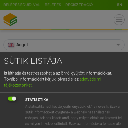
BELÉPÉS EDUID-VAL
BELÉPÉS
REGISZTRÁCIÓ
EN
menu
Angol
search
SÜTIK LISTÁJA
GR
KERESÉS
Itt láthatja és testreszabhatja az önről gyűjtött információkat.
5
6
7
8
9
ö
ü
ó
További információért kérjük, olvasd el az
adatvédelmi
TALÁLATOK
161 ms (14 db)
tájékoztatónkat
.
r
t
z
u
i
o
p
ő
ú
Afghanistan
Afghanistan
STATISZTIKA
g
h
j
k
l
é
á
ű
Ω
Díjmentes angol szótár
Angol−magyar egyetemes nagyszótár
A statisztikai sütiket „teljesítménysütiknek” is nevezik. Ezek a
sütik információkat gyűjtenek a webhely használatának
v
b
n
m
,
.
-
AltGr
módjáról, többek között arról, hogy milyen oldalakat keresett fel
Díjmentes angol szótár
arrow_forward_ios
és milyen linkekre kattintott. Ezek az információk a felhasználó