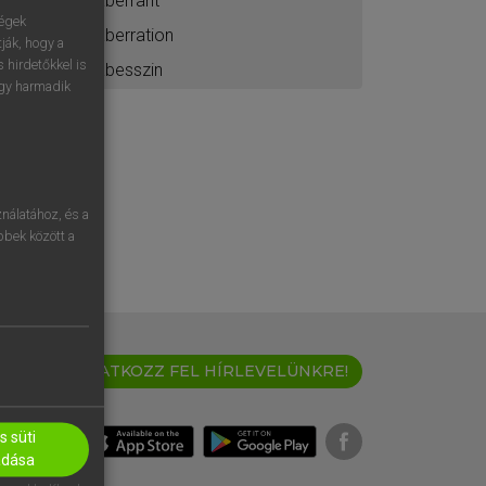
aberrant
ségek
aberration
ják, hogy a
 hirdetőkkel is
abesszin
egy harmadik
nálatához, és a
öbbek között a
IRATKOZZ FEL HÍRLEVELÜNKRE!
 süti
adása