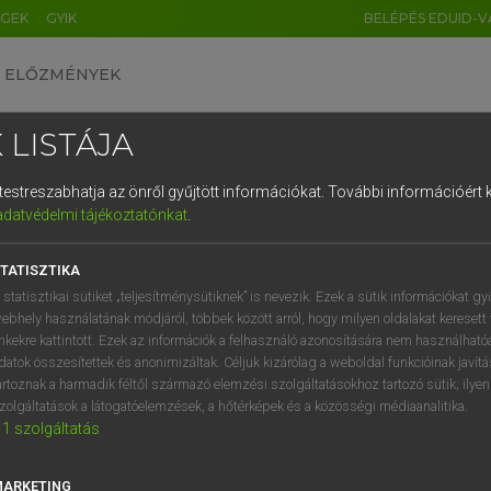
ÉGEK
GYIK
BELÉPÉS EDUID-V
ELŐZMÉNYEK
 LISTÁJA
és testreszabhatja az önről gyűjtött információkat.
További információért k
HU
DE
CN
FR
ES
IT
NL
RU
GR
adatvédelmi tájékoztatónkat
.
entes angol szótár
1
2
3
4
5
6
7
8
9
TATISZTIKA
mn
/
fn
onian
aberdeeni
q
w
e
r
t
z
u
i
 statisztikai sütiket „teljesítménysütiknek” is nevezik. Ezek a sütik információkat gy
ebhely használatának módjáról, többek között arról, hogy milyen oldalakat keresett 
a
s
d
f
g
h
j
k
l
é
inkekre kattintott. Ezek az információk a felhasználó azonosítására nem használható
datok összesítettek és anonimizáltak. Céljuk kizárólag a weboldal funkcióinak javít
rdonian
keresése szótárainkban
í
y
x
c
v
b
n
m
,
.
artoznak a harmadik féltől származó elemzési szolgáltatásokhoz tartozó sütik; ilye
zolgáltatások a látogatóelemzések, a hőtérképek és a közösségi médiaanalitika.
1
szolgáltatás
MARKETING