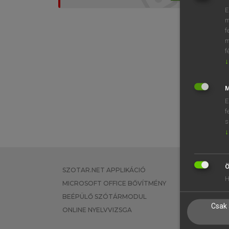
E
m
f
m
f
↓
M
E
f
s
↓
Ö
SZOTAR.NET APPLIKÁCIÓ
EGYÉNI FEL
H
MICROSOFT OFFICE BŐVÍTMÉNY
TANULÓKNA
BEÉPÜLŐ SZÓTÁRMODUL
OKTATÁSI I
Csak 
ONLINE NYELVVIZSGA
VÁLLALATI 