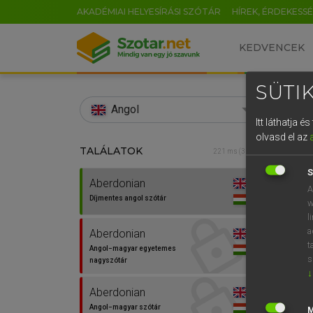
AKADÉMIAI HELYESÍRÁSI SZÓTÁR
HÍREK, ÉRDEKESS
KEDVENCEK
SÜTIK
search
Angol
Itt láthatja 
EN
olvasd el az
TALÁLATOK
Díjm
221 ms (3 db)
0
S
Aberdonian
Aberd
A
Díjmentes angol szótár
w
l
a
Aberdonian
⚲ Abe
t
Angol−magyar egyetemes
s
nagyszótár
↓
Aberdonian
Angol−magyar szótár