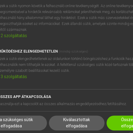
zek a sütik nyomon követik a felhasználó online tevékenységét. Az online tevékeny
egismerésével a hirdetők relevánsabb reklámokat jeleníthetnek meg, és korlátozhat
elhasználó hány alkalommal láthat egy hirdetést. Ezek a sütik más szervezetekkel és
egoszthatják ezeket az információkat. Ezek állandó sütik, amelyek szinte mindig 
éltől származnak.
2
szolgáltatás
ŰKÖDÉSHEZ ELENGEDHETETLEN
(mindig szükséges)
zek a sütik elengedhetetlenek az oldalunkon történő böngészéshez,a funkciók hasz
elhasználók nem tilthatják le azokat. A feltétlenül szükséges sütik közé tartoznak t
zemélyre szabott beállításokat kezelő sütik.
3
szolgáltatás
SSZES APP ÁTKAPCSOLÁSA
HASZNÁLÓKNAK
SÚGÓ
asználja ezt a kapcsolót az összes alkalmazás engedélyezéséhez/letiltásához.
K
RÓLUNK
NTÉZMÉNYEKNEK
ELÉRHETŐSÉG
a szükséges sütik
Kiválasztottak
Összes
MEGOLDÁSOK
SÜTI BEÁLLÍTÁSOK
elfogadása
elfogadása
elfog