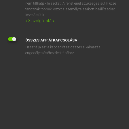
nem tilthatják le azokat. A feltétlenül szükséges sütik közé
aberrant
tartoznak többek között a személyre szabott beállításokat
aberration
kezelő sütik.
↓
3
szolgáltatás
ÖSSZES APP ÁTKAPCSOLÁSA
SZOTAR.NET APPLIKÁCIÓ
Használja ezt a kapcsolót az összes alkalmazás
engedélyezéséhez/letiltásához.
MICROSOFT OFFICE BŐVÍTMÉNY
BEÉPÜLŐ SZÓTÁRMODUL
ONLINE NYELVVIZSGA
EGYÉNI FELHASZNÁLÓKNAK
TANULÓKNAK
OKTATÁSI INTÉZMÉNYEKNEK
VÁLLALATI MEGOLDÁSOK
SÚGÓ