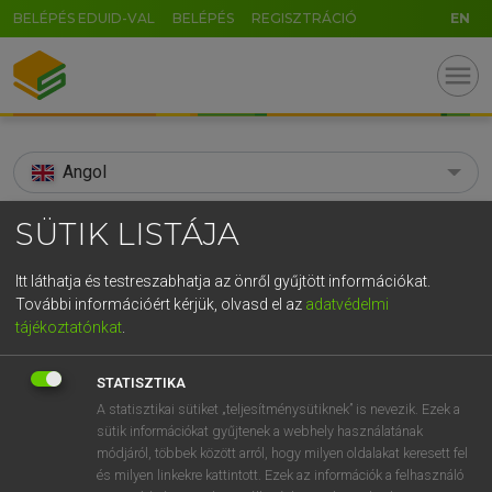
BELÉPÉS EDUID-VAL
BELÉPÉS
REGISZTRÁCIÓ
EN
menu
Angol
search
SÜTIK LISTÁJA
GR
KERESÉS
Itt láthatja és testreszabhatja az önről gyűjtött információkat.
5
6
7
8
9
ö
ü
ó
További információért kérjük, olvasd el az
adatvédelmi
TALÁLATOK
186 ms (6 db)
tájékoztatónkat
.
r
t
z
u
i
o
p
ő
ú
Aberdeen
Aberdeen
STATISZTIKA
g
h
j
k
l
é
á
ű
Ω
Díjmentes angol szótár
Angol−magyar egyetemes nagyszótár
A statisztikai sütiket „teljesítménysütiknek” is nevezik. Ezek a
sütik információkat gyűjtenek a webhely használatának
v
b
n
m
,
.
-
AltGr
módjáról, többek között arról, hogy milyen oldalakat keresett fel
Díjmentes angol szótár
arrow_forward_ios
és milyen linkekre kattintott. Ezek az információk a felhasználó