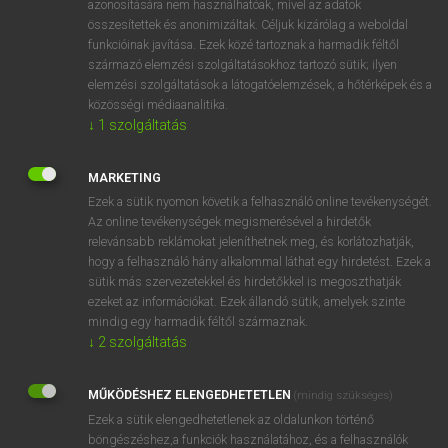
azonosítására nem használhatóak, mivel az adatok
összesítettek és anonimizáltak. Céljuk kizárólag a weboldal
tul
Aberdeen
Aberdeen
funkcióinak javítása. Ezek közé tartoznak a harmadik féltől
származó elemzési szolgáltatásokhoz tartozó sütik; ilyen
elemzési szolgáltatások a látogatóelemzések, a hőtérképek és a
⚲ Aberdeen
keresése szótárainkban
közösségi médiaanalitika.
↓
1
szolgáltatás
MARKETING
Ezek a sütik nyomon követik a felhasználó online tevékenységét.
DÍJMENTES ANGOL SZÓTÁR
Az online tevékenységek megismerésével a hirdetők
relevánsabb reklámokat jeleníthetnek meg, és korlátozhatják,
ábécéskönyv
hogy a felhasználó hány alkalommal láthat egy hirdetést. Ezek a
abed
sütik más szervezetekkel és hirdetőkkel is megoszthatják
ezeket az információkat. Ezek állandó sütik, amelyek szinte
Abel
mindig egy harmadik féltől származnak.
abele
↓
2
szolgáltatás
Aberdeen
MŰKÖDÉSHEZ ELENGEDHETETLEN
(mindig szükséges)
Aberdonian
Ezek a sütik elengedhetetlenek az oldalunkon történő
aberrált
böngészéshez,a funkciók használatához, és a felhasználók