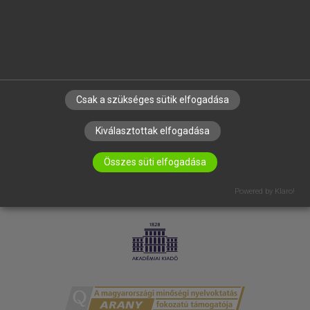
RÓLUNK
ELÉRHETŐSÉG
SÜTI BEÁLLÍTÁSOK
IRATKOZZ FEL HÍRLEVELÜNKRE!
Csak a szükséges sütik elfogadása
Kiválasztottak elfogadása
Összes süti elfogadása
Powered by Klaro!
LICENCSZERZŐDÉS
ADATVÉDELEM