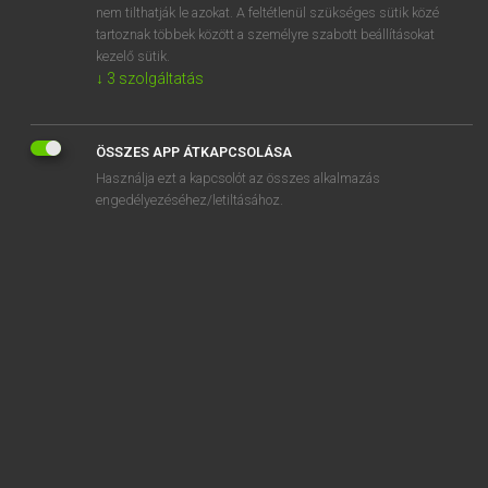
nem tilthatják le azokat. A feltétlenül szükséges sütik közé
abecedarian
tartoznak többek között a személyre szabott beállításokat
ábécérend
kezelő sütik.
↓
3
szolgáltatás
ÖSSZES APP ÁTKAPCSOLÁSA
SZOTAR.NET APPLIKÁCIÓ
Használja ezt a kapcsolót az összes alkalmazás
engedélyezéséhez/letiltásához.
MICROSOFT OFFICE BŐVÍTMÉNY
BEÉPÜLŐ SZÓTÁRMODUL
ONLINE NYELVVIZSGA
EGYÉNI FELHASZNÁLÓKNAK
TANULÓKNAK
OKTATÁSI INTÉZMÉNYEKNEK
VÁLLALATI MEGOLDÁSOK
SÚGÓ