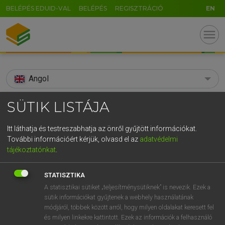
BELÉPÉS EDUID-VAL
BELÉPÉS
REGISZTRÁCIÓ
EN
menu
Angol
search
SÜTIK LISTÁJA
GR
KERESÉS
Itt láthatja és testreszabhatja az önről gyűjtött információkat.
5
6
7
8
9
ö
ü
ó
További információért kérjük, olvasd el az
adatvédelmi
TALÁLATOK
158 ms (3 db)
tájékoztatónkat
.
r
t
z
u
i
o
p
ő
ú
Abe
Abe
STATISZTIKA
g
h
j
k
l
é
á
ű
Ω
Díjmentes angol szótár
Angol−magyar egyetemes nagyszótár
A statisztikai sütiket „teljesítménysütiknek” is nevezik. Ezek a
sütik információkat gyűjtenek a webhely használatának
v
b
n
m
,
.
-
AltGr
módjáról, többek között arról, hogy milyen oldalakat keresett fel
Díjmentes angol szótár
arrow_forward_ios
és milyen linkekre kattintott. Ezek az információk a felhasználó