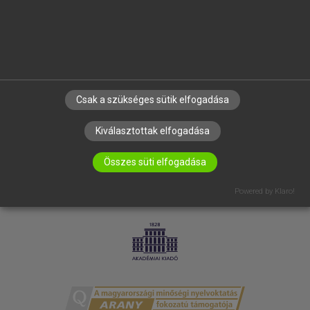
RÓLUNK
ELÉRHETŐSÉG
SÜTI BEÁLLÍTÁSOK
IRATKOZZ FEL HÍRLEVELÜNKRE!
Csak a szükséges sütik elfogadása
Kiválasztottak elfogadása
Összes süti elfogadása
Powered by Klaro!
LICENCSZERZŐDÉS
ADATVÉDELEM