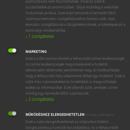
azonosítására nem használhatóak, mivel az adatok
összesítettek és anonimizáltak. Céljuk kizárólag a weboldal
tul
Abe
Abraham
funkcióinak javítása. Ezek közé tartoznak a harmadik féltől
származó elemzési szolgáltatásokhoz tartozó sütik; ilyen
elemzési szolgáltatások a látogatóelemzések, a hőtérképek és a
⚲ Abe
keresése szótárainkban
közösségi médiaanalitika.
↓
1
szolgáltatás
MARKETING
Ezek a sütik nyomon követik a felhasználó online tevékenységét.
DÍJMENTES ANGOL SZÓTÁR
Az online tevékenységek megismerésével a hirdetők
relevánsabb reklámokat jeleníthetnek meg, és korlátozhatják,
abdominal
hogy a felhasználó hány alkalommal láthat egy hirdetést. Ezek a
abduct
sütik más szervezetekkel és hirdetőkkel is megoszthatják
ezeket az információkat. Ezek állandó sütik, amelyek szinte
abduction
mindig egy harmadik féltől származnak.
abductor
↓
2
szolgáltatás
Abe
MŰKÖDÉSHEZ ELENGEDHETETLEN
(mindig szükséges)
abeam
Ezek a sütik elengedhetetlenek az oldalunkon történő
ábécé
böngészéshez,a funkciók használatához, és a felhasználók