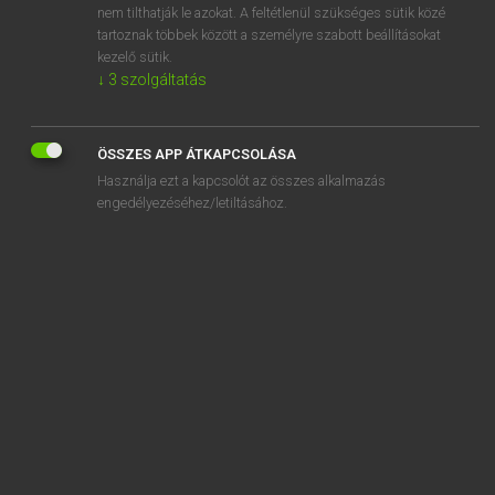
nem tilthatják le azokat. A feltétlenül szükséges sütik közé
answer back
tartoznak többek között a személyre szabott beállításokat
answer for
kezelő sütik.
↓
3
szolgáltatás
ÖSSZES APP ÁTKAPCSOLÁSA
SZOTAR.NET APPLIKÁCIÓ
Használja ezt a kapcsolót az összes alkalmazás
engedélyezéséhez/letiltásához.
MICROSOFT OFFICE BŐVÍTMÉNY
BEÉPÜLŐ SZÓTÁRMODUL
ONLINE NYELVVIZSGA
EGYÉNI FELHASZNÁLÓKNAK
TANULÓKNAK
OKTATÁSI INTÉZMÉNYEKNEK
VÁLLALATI MEGOLDÁSOK
SÚGÓ