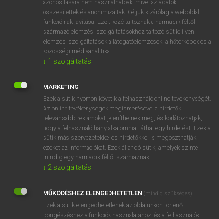
azonosítására nem használhatóak, mivel az adatok
összesítettek és anonimizáltak. Céljuk kizárólag a weboldal
ANSI
Amerikai Nemzeti Szabványügyi Intézet
funkcióinak javítása. Ezek közé tartoznak a harmadik féltől
származó elemzési szolgáltatásokhoz tartozó sütik; ilyen
elemzési szolgáltatások a látogatóelemzések, a hőtérképek és a
⚲ ANSI
keresése szótárainkban
közösségi médiaanalitika.
↓
1
szolgáltatás
MARKETING
Ezek a sütik nyomon követik a felhasználó online tevékenységét.
DÍJMENTES ANGOL SZÓTÁR
Az online tevékenységek megismerésével a hirdetők
relevánsabb reklámokat jeleníthetnek meg, és korlátozhatják,
anoxia
hogy a felhasználó hány alkalommal láthat egy hirdetést. Ezek a
ansaphone
sütik más szervezetekkel és hirdetőkkel is megoszthatják
ezeket az információkat. Ezek állandó sütik, amelyek szinte
anschluss
mindig egy harmadik féltől származnak.
anserine
↓
2
szolgáltatás
ANSI
MŰKÖDÉSHEZ ELENGEDHETETLEN
(mindig szükséges)
answer
Ezek a sütik elengedhetetlenek az oldalunkon történő
answerable
böngészéshez,a funkciók használatához, és a felhasználók