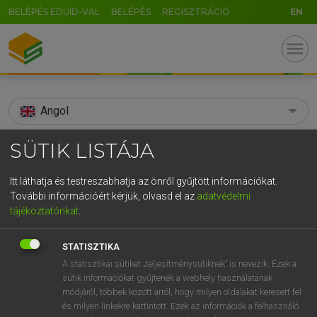
BELÉPÉS EDUID-VAL
BELÉPÉS
REGISZTRÁCIÓ
EN
menu
Angol
search
SÜTIK LISTÁJA
GR
KERESÉS
Itt láthatja és testreszabhatja az önről gyűjtött információkat.
5
6
7
8
9
ö
ü
ó
További információért kérjük, olvasd el az
adatvédelmi
TALÁLATOK
121 ms (6 db)
tájékoztatónkat
.
r
t
z
u
i
o
p
ő
ú
ANSI
ANSI
STATISZTIKA
g
h
j
k
l
é
á
ű
Ω
Díjmentes angol szótár
Angol−magyar egyetemes nagyszótár
A statisztikai sütiket „teljesítménysütiknek” is nevezik. Ezek a
sütik információkat gyűjtenek a webhely használatának
v
b
n
m
,
.
-
AltGr
módjáról, többek között arról, hogy milyen oldalakat keresett fel
Díjmentes angol szótár
arrow_forward_ios
és milyen linkekre kattintott. Ezek az információk a felhasználó