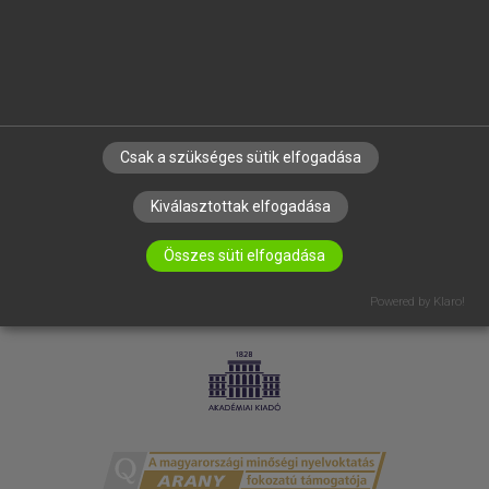
RÓLUNK
ELÉRHETŐSÉG
SÜTI BEÁLLÍTÁSOK
IRATKOZZ FEL HÍRLEVELÜNKRE!
Csak a szükséges sütik elfogadása
Kiválasztottak elfogadása
Összes süti elfogadása
Powered by Klaro!
LICENCSZERZŐDÉS
ADATVÉDELEM