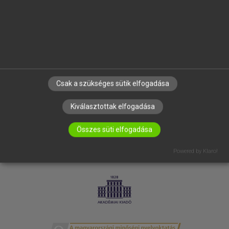
SÚGÓ
RÓLUNK
ELÉRHETŐSÉG
SÜTI BEÁLLÍTÁSOK
IRATKOZZ FEL HÍRLEVELÜNKRE!
Csak a szükséges sütik elfogadása
Kiválasztottak elfogadása
Összes süti elfogadása
Powered by Klaro!
LICENCSZERZŐDÉS
ADATVÉDELEM