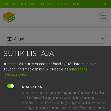
BELÉPÉS EDUID-VAL
BELÉPÉS
REGISZTRÁCIÓ
EN
menu
Angol
search
SÜTIK LISTÁJA
GR
KERESÉS
Itt láthatja és testreszabhatja az önről gyűjtött információkat.
5
6
7
8
9
ö
ü
ó
További információért kérjük, olvasd el az
adatvédelmi
TALÁLATOK
112 ms (3 db)
tájékoztatónkat
.
r
t
z
u
i
o
p
ő
ú
AFL-CIO
AFL-CIO
STATISZTIKA
g
h
j
k
l
é
á
ű
Ω
Díjmentes angol szótár
Angol−magyar egyetemes nagyszótár
A statisztikai sütiket „teljesítménysütiknek” is nevezik. Ezek a
v
b
n
m
,
.
-
AltGr
sütik információkat gyűjtenek a webhely használatának
módjáról, többek között arról, hogy milyen oldalakat keresett fel
Díjmentes angol szótár
arrow_forward_ios
és milyen linkekre kattintott. Ezek az információk a felhasználó