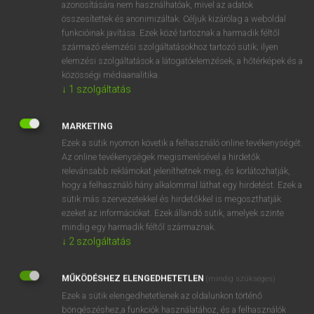
azonosítására nem használhatóak, mivel az adatok
összesítettek és anonimizáltak. Céljuk kizárólag a weboldal
AFL-
Amerikai Munkásszövetség – Ipari Szervezetek
funkcióinak javítása. Ezek közé tartoznak a harmadik féltől
CIO
Kongresszusa
származó elemzési szolgáltatásokhoz tartozó sütik; ilyen
elemzési szolgáltatások a látogatóelemzések, a hőtérképek és a
közösségi médiaanalitika.
⚲ AFL-CIO
keresése szótárainkban
↓
1
szolgáltatás
MARKETING
Ezek a sütik nyomon követik a felhasználó online tevékenységét.
Az online tevékenységek megismerésével a hirdetők
DÍJMENTES ANGOL SZÓTÁR
relevánsabb reklámokat jeleníthetnek meg, és korlátozhatják,
hogy a felhasználó hány alkalommal láthat egy hirdetést. Ezek a
aficionado
sütik más szervezetekkel és hirdetőkkel is megoszthatják
afield
ezeket az információkat. Ezek állandó sütik, amelyek szinte
mindig egy harmadik féltől származnak.
afire
↓
2
szolgáltatás
aflame
AFL-CIO
MŰKÖDÉSHEZ ELENGEDHETETLEN
(mindig szükséges)
Ezek a sütik elengedhetetlenek az oldalunkon történő
afloat
böngészéshez,a funkciók használatához, és a felhasználók