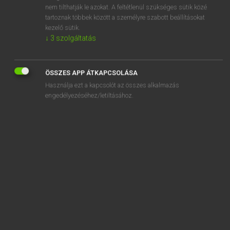
áfonya
nem tilthatják le azokat. A feltétlenül szükséges sütik közé
tartoznak többek között a személyre szabott beállításokat
afoot
kezelő sütik.
afore
↓
3
szolgáltatás
ÖSSZES APP ÁTKAPCSOLÁSA
Használja ezt a kapcsolót az összes alkalmazás
SZOTAR.NET APPLIKÁCIÓ
engedélyezéséhez/letiltásához.
MICROSOFT OFFICE BŐVÍTMÉNY
BEÉPÜLŐ SZÓTÁRMODUL
ONLINE NYELVVIZSGA
EGYÉNI FELHASZNÁLÓKNAK
TANULÓKNAK
OKTATÁSI INTÉZMÉNYEKNEK
VÁLLALATI MEGOLDÁSOK