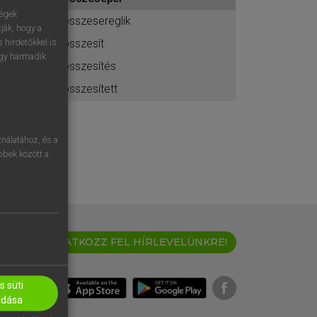
ához
ségek
összesereglik
ják, hogy a
összesít
 hirdetőkkel is
egy harmadik
összesítés
összesített
nálatához, és a
öbbek között a
IRATKOZZ FEL HÍRLEVELÜNKRE!
 süti
adása