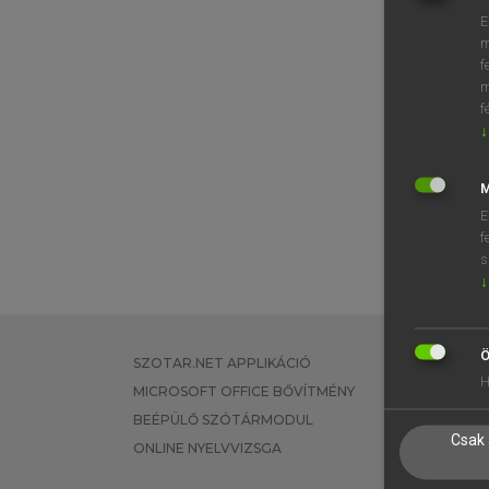
E
m
f
m
f
↓
M
E
f
s
↓
Ö
SZOTAR.NET APPLIKÁCIÓ
EGYÉNI FEL
H
MICROSOFT OFFICE BŐVÍTMÉNY
TANULÓKNA
BEÉPÜLŐ SZÓTÁRMODUL
OKTATÁSI I
Csak 
ONLINE NYELVVIZSGA
VÁLLALATI 