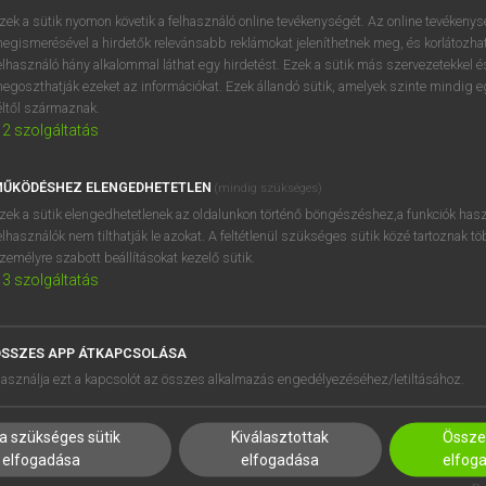
próbaverziójának elindítás
zek a sütik nyomon követik a felhasználó online tevékenységét. Az online tevékeny
BELÉPÉS
regisztrálok és
belépek
.
egismerésével a hirdetők relevánsabb reklámokat jeleníthetnek meg, és korlátozhat
elhasználó hány alkalommal láthat egy hirdetést. Ezek a sütik más szervezetekkel és
egoszthatják ezeket az információkat. Ezek állandó sütik, amelyek szinte mindig 
REGISZTRÁCIÓ
éltől származnak.
2
szolgáltatás
ŰKÖDÉSHEZ ELENGEDHETETLEN
(mindig szükséges)
zek a sütik elengedhetetlenek az oldalunkon történő böngészéshez,a funkciók hasz
elhasználók nem tilthatják le azokat. A feltétlenül szükséges sütik közé tartoznak t
zemélyre szabott beállításokat kezelő sütik.
3
szolgáltatás
SSZES APP ÁTKAPCSOLÁSA
HASZNÁLÓKNAK
SÚGÓ
asználja ezt a kapcsolót az összes alkalmazás engedélyezéséhez/letiltásához.
K
RÓLUNK
NTÉZMÉNYEKNEK
ELÉRHETŐSÉG
a szükséges sütik
Kiválasztottak
Összes
MEGOLDÁSOK
SÜTI BEÁLLÍTÁSOK
elfogadása
elfogadása
elfog