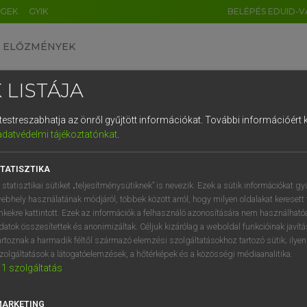
ÉGEK
GYIK
BELÉPÉS EDUID-V
ELŐZMÉNYEK
 LISTÁJA
és testreszabhatja az önről gyűjtött információkat.
További információért k
HU
DE
CN
FR
ES
IT
NL
RU
GR
adatvédelmi tájékoztatónkat
.
ARDT SÁNDOR, KONRÁD MIKLÓS
1
2
3
4
5
6
7
8
9
ar−francia nagyszótár
TATISZTIKA
q
w
e
r
t
z
u
i
 statisztikai sütiket „teljesítménysütiknek” is nevezik. Ezek a sütik információkat gy
ebhely használatának módjáról, többek között arról, hogy milyen oldalakat keresett 
a
s
d
f
g
h
j
k
l
é
inkekre kattintott. Ezek az információk a felhasználó azonosítására nem használható
datok összesítettek és anonimizáltak. Céljuk kizárólag a weboldal funkcióinak javít
í
y
x
c
v
b
n
m
,
.
artoznak a harmadik féltől származó elemzési szolgáltatásokhoz tartozó sütik; ilye
zolgáltatások a látogatóelemzések, a hőtérképek és a közösségi médiaanalitika.
VAN ELŐFIZETÉSED?
NINCS ELŐFIZETÉSED
1
szolgáltatás
előfizetésem a teljes szócikk
Nincs regisztrációm és előfiz
megtekintéséhez.
A szótár 2 órás, díjmente
MARKETING