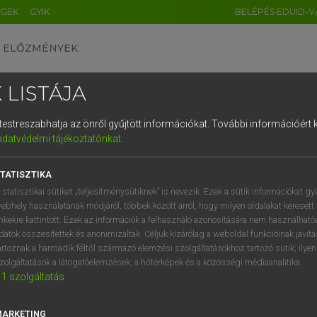
ÉGEK
GYIK
BELÉPÉS EDUID-V
ELŐZMÉNYEK
 LISTÁJA
és testreszabhatja az önről gyűjtött információkat.
További információért k
HU
DE
CN
FR
ES
IT
NL
RU
GR
adatvédelmi tájékoztatónkat
.
ARDT SÁNDOR, KONRÁD MIKLÓS
1
2
3
4
5
6
7
8
9
ar−francia nagyszótár
TATISZTIKA
q
w
e
r
t
z
u
i
 statisztikai sütiket „teljesítménysütiknek” is nevezik. Ezek a sütik információkat gy
ebhely használatának módjáról, többek között arról, hogy milyen oldalakat keresett 
a
s
d
f
g
h
j
k
l
é
inkekre kattintott. Ezek az információk a felhasználó azonosítására nem használható
datok összesítettek és anonimizáltak. Céljuk kizárólag a weboldal funkcióinak javít
í
y
x
c
v
b
n
m
,
.
artoznak a harmadik féltől származó elemzési szolgáltatásokhoz tartozó sütik; ilye
zolgáltatások a látogatóelemzések, a hőtérképek és a közösségi médiaanalitika.
VAN ELŐFIZETÉSED?
NINCS ELŐFIZETÉSED
1
szolgáltatás
előfizetésem a teljes szócikk
Nincs regisztrációm és előfiz
megtekintéséhez.
A szótár 2 órás, díjmente
MARKETING