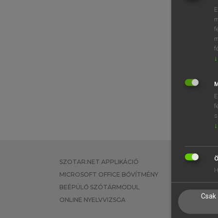
E
m
f
m
f
↓
M
E
f
s
↓
Ö
SZOTAR.NET APPLIKÁCIÓ
EGYÉNI FEL
H
MICROSOFT OFFICE BŐVÍTMÉNY
TANULÓKNA
BEÉPÜLŐ SZÓTÁRMODUL
OKTATÁSI I
Csak 
ONLINE NYELVVIZSGA
VÁLLALATI 