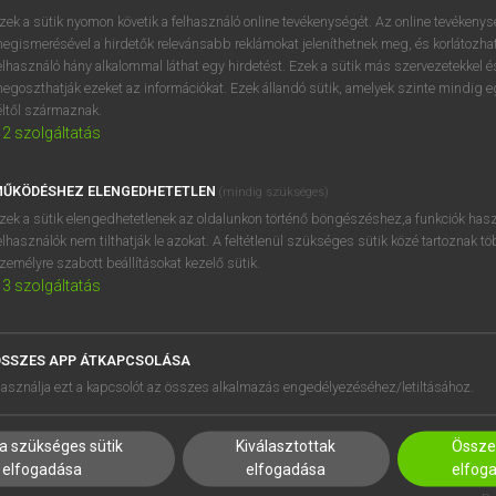
próbaverziójának elindítás
zek a sütik nyomon követik a felhasználó online tevékenységét. Az online tevékeny
BELÉPÉS
regisztrálok és
belépek
.
egismerésével a hirdetők relevánsabb reklámokat jeleníthetnek meg, és korlátozhat
elhasználó hány alkalommal láthat egy hirdetést. Ezek a sütik más szervezetekkel és
egoszthatják ezeket az információkat. Ezek állandó sütik, amelyek szinte mindig 
REGISZTRÁCIÓ
éltől származnak.
2
szolgáltatás
ŰKÖDÉSHEZ ELENGEDHETETLEN
(mindig szükséges)
zek a sütik elengedhetetlenek az oldalunkon történő böngészéshez,a funkciók hasz
elhasználók nem tilthatják le azokat. A feltétlenül szükséges sütik közé tartoznak t
zemélyre szabott beállításokat kezelő sütik.
3
szolgáltatás
SSZES APP ÁTKAPCSOLÁSA
HASZNÁLÓKNAK
SÚGÓ
asználja ezt a kapcsolót az összes alkalmazás engedélyezéséhez/letiltásához.
K
RÓLUNK
NTÉZMÉNYEKNEK
ELÉRHETŐSÉG
a szükséges sütik
Kiválasztottak
Összes
MEGOLDÁSOK
SÜTI BEÁLLÍTÁSOK
elfogadása
elfogadása
elfog