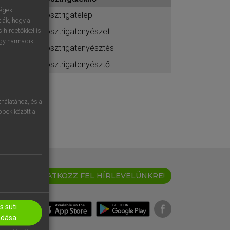
ához
ségek
osztrigatelep
ják, hogy a
osztrigatenyészet
 hirdetőkkel is
egy harmadik
osztrigatenyésztés
osztrigatenyésztő
nálatához, és a
öbbek között a
IRATKOZZ FEL HÍRLEVELÜNKRE!
 süti
adása