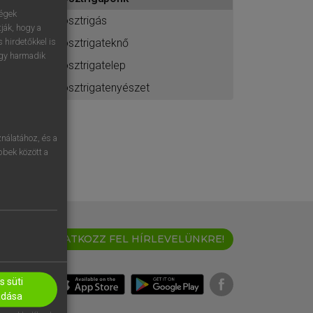
ához
ségek
osztrigás
ják, hogy a
osztrigateknő
 hirdetőkkel is
egy harmadik
osztrigatelep
osztrigatenyészet
nálatához, és a
öbbek között a
IRATKOZZ FEL HÍRLEVELÜNKRE!
 süti
adása