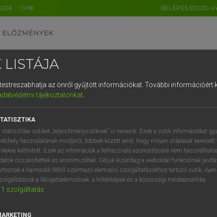
ÉGEK
GYIK
BELÉPÉS EDUID-V
ELŐZMÉNYEK
 LISTÁJA
és testreszabhatja az önről gyűjtött információkat.
További információért k
HU
DE
CN
FR
ES
IT
NL
RU
GR
adatvédelmi tájékoztatónkat
.
ARDT SÁNDOR, KONRÁD MIKLÓS
1
2
3
4
5
6
7
8
9
ar−francia nagyszótár
TATISZTIKA
q
w
e
r
t
z
u
i
 statisztikai sütiket „teljesítménysütiknek” is nevezik. Ezek a sütik információkat gy
ebhely használatának módjáról, többek között arról, hogy milyen oldalakat keresett 
a
s
d
f
g
h
j
k
l
é
inkekre kattintott. Ezek az információk a felhasználó azonosítására nem használható
datok összesítettek és anonimizáltak. Céljuk kizárólag a weboldal funkcióinak javít
í
y
x
c
v
b
n
m
,
.
artoznak a harmadik féltől származó elemzési szolgáltatásokhoz tartozó sütik; ilye
zolgáltatások a látogatóelemzések, a hőtérképek és a közösségi médiaanalitika.
VAN ELŐFIZETÉSED?
NINCS ELŐFIZETÉSED
1
szolgáltatás
előfizetésem a teljes szócikk
Nincs regisztrációm és előfiz
megtekintéséhez.
A szótár 2 órás, díjmente
MARKETING