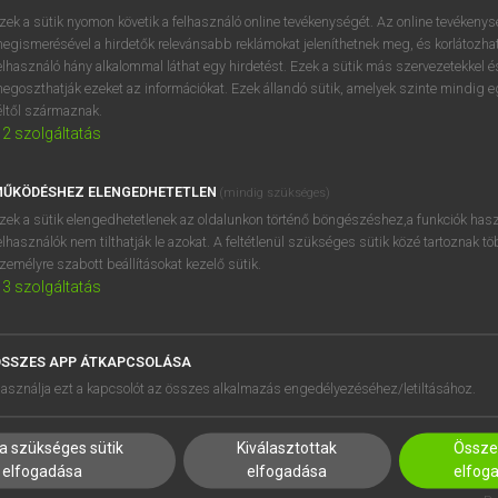
próbaverziójának elindítás
zek a sütik nyomon követik a felhasználó online tevékenységét. Az online tevékeny
BELÉPÉS
regisztrálok és
belépek
.
egismerésével a hirdetők relevánsabb reklámokat jeleníthetnek meg, és korlátozhat
elhasználó hány alkalommal láthat egy hirdetést. Ezek a sütik más szervezetekkel és
egoszthatják ezeket az információkat. Ezek állandó sütik, amelyek szinte mindig 
REGISZTRÁCIÓ
éltől származnak.
2
szolgáltatás
ŰKÖDÉSHEZ ELENGEDHETETLEN
(mindig szükséges)
zek a sütik elengedhetetlenek az oldalunkon történő böngészéshez,a funkciók hasz
elhasználók nem tilthatják le azokat. A feltétlenül szükséges sütik közé tartoznak t
zemélyre szabott beállításokat kezelő sütik.
3
szolgáltatás
SSZES APP ÁTKAPCSOLÁSA
HASZNÁLÓKNAK
SÚGÓ
asználja ezt a kapcsolót az összes alkalmazás engedélyezéséhez/letiltásához.
K
RÓLUNK
NTÉZMÉNYEKNEK
ELÉRHETŐSÉG
a szükséges sütik
Kiválasztottak
Összes
MEGOLDÁSOK
SÜTI BEÁLLÍTÁSOK
elfogadása
elfogadása
elfog