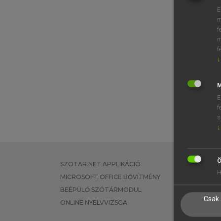
E
m
f
m
f
↓
M
E
f
s
↓
Ö
SZOTAR.NET APPLIKÁCIÓ
EGYÉNI FEL
H
MICROSOFT OFFICE BŐVÍTMÉNY
TANULÓKNA
BEÉPÜLŐ SZÓTÁRMODUL
OKTATÁSI I
Csak 
ONLINE NYELVVIZSGA
VÁLLALATI 