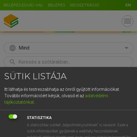
BELÉPÉS EDUID-VAL
BELÉPÉS
REGISZTRÁCIÓ
EN
menu
language
Mind
search
SÜTIK LISTÁJA
GR
KERESÉS
5
6
7
8
9
ö
ü
ó
Itt láthatja és testreszabhatja az önről gyűjtött információkat.
További információért kérjük, olvasd el az
adatvédelmi
r
t
z
u
i
o
p
ő
ú
ECKHARDT SÁNDOR, KONRÁD MIKLÓS
tájékoztatónkat
.
Magyar−francia nagyszótár
g
h
j
k
l
é
á
ű
Ω
STATISZTIKA
v
b
n
m
,
.
-
AltGr
A statisztikai sütiket „teljesítménysütiknek” is nevezik. Ezek a
sütik információkat gyűjtenek a webhely használatának