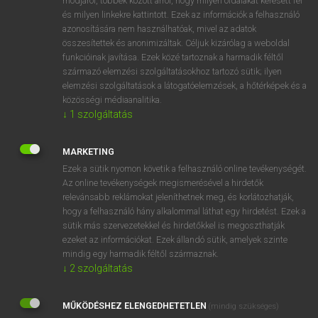
módjáról, többek között arról, hogy milyen oldalakat keresett fel
és milyen linkekre kattintott. Ezek az információk a felhasználó
VAN ELŐFIZETÉSED?
azonosítására nem használhatóak, mivel az adatok
összesítettek és anonimizáltak. Céljuk kizárólag a weboldal
Van előfizetésem a teljes szócikk megtekintéséhez.
funkcióinak javítása. Ezek közé tartoznak a harmadik féltől
származó elemzési szolgáltatásokhoz tartozó sütik; ilyen
BELÉPÉS
elemzési szolgáltatások a látogatóelemzések, a hőtérképek és a
közösségi médiaanalitika.
↓
1
szolgáltatás
MARKETING
Ezek a sütik nyomon követik a felhasználó online tevékenységét.
Az online tevékenységek megismerésével a hirdetők
NINCS ELŐFIZETÉSED?
relevánsabb reklámokat jeleníthetnek meg, és korlátozhatják,
Nincs regisztrációm és előfizetésem. A szótár 2 órás,
hogy a felhasználó hány alkalommal láthat egy hirdetést. Ezek a
díjmentes próbaverziójának elindításához regisztrálok és
sütik más szervezetekkel és hirdetőkkel is megoszthatják
belépek
.
ezeket az információkat. Ezek állandó sütik, amelyek szinte
mindig egy harmadik féltől származnak.
↓
2
szolgáltatás
REGISZTRÁCIÓ
MŰKÖDÉSHEZ ELENGEDHETETLEN
(mindig szükséges)