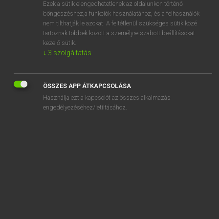
Ezek a sütik elengedhetetlenek az oldalunkon történő
böngészéshez,a funkciók használatához, és a felhasználók
nem tilthatják le azokat. A feltétlenül szükséges sütik közé
Eckhardt Sándor, Konrád Miklós
tartoznak többek között a személyre szabott beállításokat
MAGYAR−FRANCIA NAGYSZÓTÁR
kezelő sütik.
↓
3
szolgáltatás
Kapcsolódó anyagok
könyvszakértő
ÖSSZES APP ÁTKAPCSOLÁSA
könyvszekrény
Használja ezt a kapcsolót az összes alkalmazás
könyvszemle
engedélyezéséhez/letiltásához.
könyvszú
könyvtábla
könyvtámasz
könyvtár
könyvtárautó
könyvtárépület