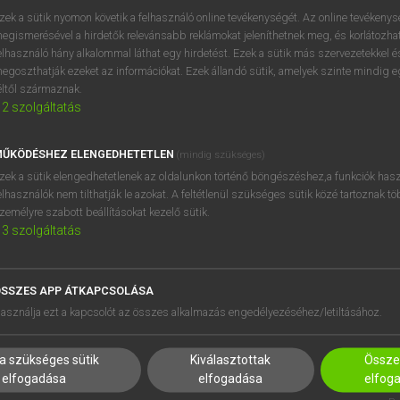
próbaverziójának elindítás
zek a sütik nyomon követik a felhasználó online tevékenységét. Az online tevékeny
BELÉPÉS
regisztrálok és
belépek
.
egismerésével a hirdetők relevánsabb reklámokat jeleníthetnek meg, és korlátozhat
elhasználó hány alkalommal láthat egy hirdetést. Ezek a sütik más szervezetekkel és
egoszthatják ezeket az információkat. Ezek állandó sütik, amelyek szinte mindig 
REGISZTRÁCIÓ
éltől származnak.
2
szolgáltatás
ŰKÖDÉSHEZ ELENGEDHETETLEN
(mindig szükséges)
zek a sütik elengedhetetlenek az oldalunkon történő böngészéshez,a funkciók hasz
elhasználók nem tilthatják le azokat. A feltétlenül szükséges sütik közé tartoznak t
zemélyre szabott beállításokat kezelő sütik.
3
szolgáltatás
SSZES APP ÁTKAPCSOLÁSA
HASZNÁLÓKNAK
SÚGÓ
asználja ezt a kapcsolót az összes alkalmazás engedélyezéséhez/letiltásához.
K
RÓLUNK
NTÉZMÉNYEKNEK
ELÉRHETŐSÉG
a szükséges sütik
Kiválasztottak
Összes
MEGOLDÁSOK
SÜTI BEÁLLÍTÁSOK
elfogadása
elfogadása
elfog