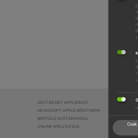
E
m
f
m
f
↓
M
E
f
s
↓
Ö
SZOTAR.NET APPLIKÁCIÓ
EGYÉNI FEL
H
MICROSOFT OFFICE BŐVÍTMÉNY
TANULÓKNA
BEÉPÜLŐ SZÓTÁRMODUL
OKTATÁSI I
Csak 
ONLINE NYELVVIZSGA
VÁLLALATI 