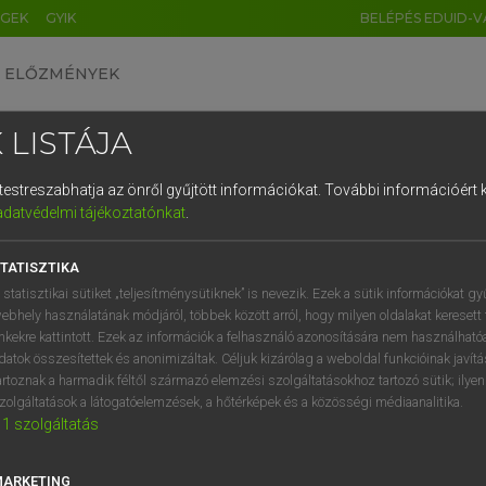
ÉGEK
GYIK
BELÉPÉS EDUID-V
ELŐZMÉNYEK
 LISTÁJA
és testreszabhatja az önről gyűjtött információkat.
További információért k
HU
DE
CN
FR
ES
IT
NL
RU
GR
adatvédelmi tájékoztatónkat
.
ARDT SÁNDOR, KONRÁD MIKLÓS
1
2
3
4
5
6
7
8
9
ar−francia nagyszótár
TATISZTIKA
q
w
e
r
t
z
u
i
 statisztikai sütiket „teljesítménysütiknek” is nevezik. Ezek a sütik információkat gy
ebhely használatának módjáról, többek között arról, hogy milyen oldalakat keresett 
a
s
d
f
g
h
j
k
l
é
inkekre kattintott. Ezek az információk a felhasználó azonosítására nem használható
datok összesítettek és anonimizáltak. Céljuk kizárólag a weboldal funkcióinak javít
í
y
x
c
v
b
n
m
,
.
artoznak a harmadik féltől származó elemzési szolgáltatásokhoz tartozó sütik; ilye
zolgáltatások a látogatóelemzések, a hőtérképek és a közösségi médiaanalitika.
VAN ELŐFIZETÉSED?
NINCS ELŐFIZETÉSED
1
szolgáltatás
előfizetésem a teljes szócikk
Nincs regisztrációm és előfiz
megtekintéséhez.
A szótár 2 órás, díjmente
MARKETING