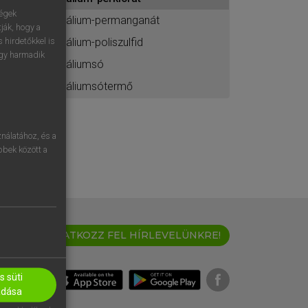
ához
ségek
kálium-permanganát
ják, hogy a
kálium-poliszulfid
 hirdetőkkel is
egy harmadik
káliumsó
káliumsótermő
nálatához, és a
öbbek között a
IRATKOZZ FEL HÍRLEVELÜNKRE!
 süti
adása