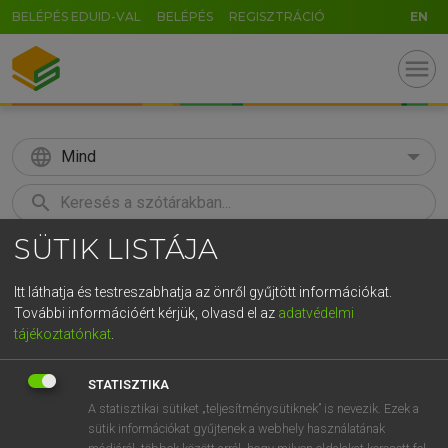
BELÉPÉS EDUID-VAL
BELÉPÉS
REGISZTRÁCIÓ
EN
menu
language
Mind
search
SÜTIK LISTÁJA
GR
KERESÉS
5
6
7
8
9
ö
ü
ó
Itt láthatja és testreszabhatja az önről gyűjtött információkat.
További információért kérjük, olvasd el az
adatvédelmi
r
t
z
u
i
o
p
ő
ú
ECKHARDT SÁNDOR, KONRÁD MIKLÓS
tájékoztatónkat
.
Magyar−francia nagyszótár
g
h
j
k
l
é
á
ű
Ω
STATISZTIKA
v
b
n
m
,
.
-
AltGr
A statisztikai sütiket „teljesítménysütiknek” is nevezik. Ezek a
sütik információkat gyűjtenek a webhely használatának