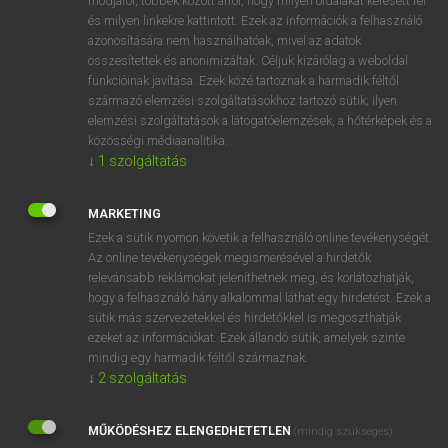
módjáról, többek között arról, hogy milyen oldalakat keresett fel
és milyen linkekre kattintott. Ezek az információk a felhasználó
VAN ELŐFIZETÉSED?
azonosítására nem használhatóak, mivel az adatok
összesítettek és anonimizáltak. Céljuk kizárólag a weboldal
Van előfizetésem a teljes szócikk megtekintéséhez.
funkcióinak javítása. Ezek közé tartoznak a harmadik féltől
származó elemzési szolgáltatásokhoz tartozó sütik; ilyen
BELÉPÉS
elemzési szolgáltatások a látogatóelemzések, a hőtérképek és a
közösségi médiaanalitika.
↓
1
szolgáltatás
MARKETING
Ezek a sütik nyomon követik a felhasználó online tevékenységét.
Az online tevékenységek megismerésével a hirdetők
NINCS ELŐFIZETÉSED?
relevánsabb reklámokat jeleníthetnek meg, és korlátozhatják,
Nincs regisztrációm és előfizetésem. A szótár 2 órás,
hogy a felhasználó hány alkalommal láthat egy hirdetést. Ezek a
díjmentes próbaverziójának elindításához regisztrálok és
sütik más szervezetekkel és hirdetőkkel is megoszthatják
belépek
.
ezeket az információkat. Ezek állandó sütik, amelyek szinte
mindig egy harmadik féltől származnak.
↓
2
szolgáltatás
REGISZTRÁCIÓ
MŰKÖDÉSHEZ ELENGEDHETETLEN
(mindig szükséges)