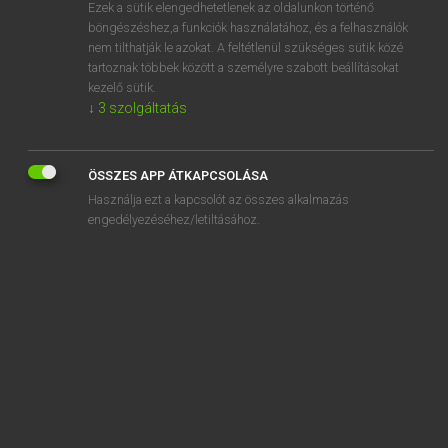
Ezek a sütik elengedhetetlenek az oldalunkon történő
böngészéshez,a funkciók használatához, és a felhasználók
nem tilthatják le azokat. A feltétlenül szükséges sütik közé
Eckhardt Sándor, Konrád Miklós
tartoznak többek között a személyre szabott beállításokat
MAGYAR−FRANCIA NAGYSZÓTÁR
kezelő sütik.
↓
3
szolgáltatás
Kapcsolódó anyagok
gyomoridegesség
ÖSSZES APP ÁTKAPCSOLÁSA
gyomorkapu
Használja ezt a kapcsolót az összes alkalmazás
gyomorkapu-eltávolítás
engedélyezéséhez/letiltásához.
gyomorkapugörcs
gyomorkapunyílás
gyomorkapu-szűkület
gyomorkapu-tágítás
gyomorkeserű
gyomorkiirtás