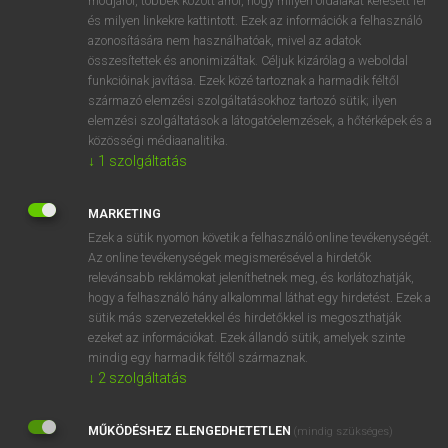
módjáról, többek között arról, hogy milyen oldalakat keresett fel
és milyen linkekre kattintott. Ezek az információk a felhasználó
VAN ELŐFIZETÉSED?
azonosítására nem használhatóak, mivel az adatok
összesítettek és anonimizáltak. Céljuk kizárólag a weboldal
Van előfizetésem a teljes szócikk megtekintéséhez.
funkcióinak javítása. Ezek közé tartoznak a harmadik féltől
származó elemzési szolgáltatásokhoz tartozó sütik; ilyen
BELÉPÉS
elemzési szolgáltatások a látogatóelemzések, a hőtérképek és a
közösségi médiaanalitika.
↓
1
szolgáltatás
MARKETING
Ezek a sütik nyomon követik a felhasználó online tevékenységét.
Az online tevékenységek megismerésével a hirdetők
NINCS ELŐFIZETÉSED?
relevánsabb reklámokat jeleníthetnek meg, és korlátozhatják,
Nincs regisztrációm és előfizetésem. A szótár 2 órás,
hogy a felhasználó hány alkalommal láthat egy hirdetést. Ezek a
díjmentes próbaverziójának elindításához regisztrálok és
sütik más szervezetekkel és hirdetőkkel is megoszthatják
belépek
.
ezeket az információkat. Ezek állandó sütik, amelyek szinte
mindig egy harmadik féltől származnak.
↓
2
szolgáltatás
REGISZTRÁCIÓ
MŰKÖDÉSHEZ ELENGEDHETETLEN
(mindig szükséges)