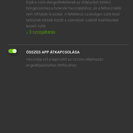
Ezek a sütik elengedhetetlenek az oldalunkon történő
böngészéshez,a funkciók használatához, és a felhasználók
nem tilthatják le azokat. A feltétlenül szükséges sütik közé
Eckhardt Sándor, Konrád Miklós
tartoznak többek között a személyre szabott beállításokat
MAGYAR−FRANCIA NAGYSZÓTÁR
kezelő sütik.
↓
3
szolgáltatás
Kapcsolódó anyagok
gyomori
ÖSSZES APP ÁTKAPCSOLÁSA
gyomoridegesség
Használja ezt a kapcsolót az összes alkalmazás
gyomorkapu
engedélyezéséhez/letiltásához.
gyomorkapu-eltávolítás
gyomorkapugörcs
gyomorkapunyílás
gyomorkapu-szűkület
gyomorkapu-tágítás
gyomorkeserű