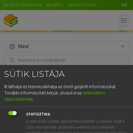
BELÉPÉS EDUID-VAL
BELÉPÉS
REGISZTRÁCIÓ
EN
menu
language
Mind
search
SÜTIK LISTÁJA
GR
KERESÉS
5
6
7
8
9
ö
ü
ó
Itt láthatja és testreszabhatja az önről gyűjtött információkat.
További információért kérjük, olvasd el az
adatvédelmi
r
t
z
u
i
o
p
ő
ú
ECKHARDT SÁNDOR, KONRÁD MIKLÓS
tájékoztatónkat
.
Magyar−francia nagyszótár
g
h
j
k
l
é
á
ű
Ω
STATISZTIKA
v
b
n
m
,
.
-
AltGr
A statisztikai sütiket „teljesítménysütiknek” is nevezik. Ezek a
sütik információkat gyűjtenek a webhely használatának