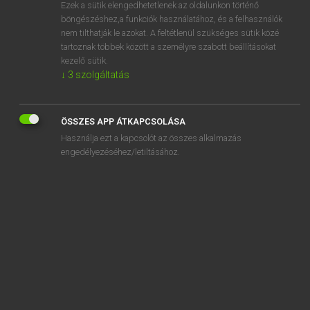
Ezek a sütik elengedhetetlenek az oldalunkon történő
böngészéshez,a funkciók használatához, és a felhasználók
nem tilthatják le azokat. A feltétlenül szükséges sütik közé
Eckhardt Sándor, Konrád Miklós
tartoznak többek között a személyre szabott beállításokat
MAGYAR−FRANCIA NAGYSZÓTÁR
kezelő sütik.
↓
3
szolgáltatás
Kapcsolódó anyagok
gépesít
ÖSSZES APP ÁTKAPCSOLÁSA
gépesítés
Használja ezt a kapcsolót az összes alkalmazás
gépesített
engedélyezéséhez/letiltásához.
gépesíthető
gépész
gépészet
gépészmérnök
gépésztechnikus
gépezet