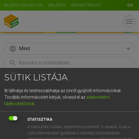
BELÉPÉS EDUID-VAL
BELÉPÉS
REGISZTRÁCIÓ
EN
menu
language
Mind
search
SÜTIK LISTÁJA
GR
KERESÉS
5
6
7
8
9
ö
ü
ó
Itt láthatja és testreszabhatja az önről gyűjtött információkat.
További információért kérjük, olvasd el az
adatvédelmi
r
t
z
u
i
o
p
ő
ú
ECKHARDT SÁNDOR, KONRÁD MIKLÓS
tájékoztatónkat
.
Magyar−francia nagyszótár
g
h
j
k
l
é
á
ű
Ω
STATISZTIKA
v
b
n
m
,
.
-
AltGr
A statisztikai sütiket „teljesítménysütiknek” is nevezik. Ezek a
sütik információkat gyűjtenek a webhely használatának