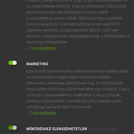
módjáról, többek között arról, hogy milyen oldalakat keresett fel
és milyen linkekre kattintott. Ezek az információk a felhasználó
VAN ELŐFIZETÉSED?
azonosítására nem használhatóak, mivel az adatok
összesítettek és anonimizáltak. Céljuk kizárólag a weboldal
Van előfizetésem a teljes szócikk megtekintéséhez.
funkcióinak javítása. Ezek közé tartoznak a harmadik féltől
származó elemzési szolgáltatásokhoz tartozó sütik; ilyen
BELÉPÉS
elemzési szolgáltatások a látogatóelemzések, a hőtérképek és a
közösségi médiaanalitika.
↓
1
szolgáltatás
MARKETING
Ezek a sütik nyomon követik a felhasználó online tevékenységét.
Az online tevékenységek megismerésével a hirdetők
NINCS ELŐFIZETÉSED?
relevánsabb reklámokat jeleníthetnek meg, és korlátozhatják,
Nincs regisztrációm és előfizetésem. A szótár 2 órás,
hogy a felhasználó hány alkalommal láthat egy hirdetést. Ezek a
díjmentes próbaverziójának elindításához regisztrálok és
sütik más szervezetekkel és hirdetőkkel is megoszthatják
belépek
.
ezeket az információkat. Ezek állandó sütik, amelyek szinte
mindig egy harmadik féltől származnak.
↓
2
szolgáltatás
REGISZTRÁCIÓ
MŰKÖDÉSHEZ ELENGEDHETETLEN
(mindig szükséges)