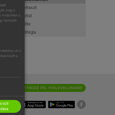
ához
ségek
feltaszít
ják, hogy a
feltát
 hirdetőkkel is
egy harmadik
félte
féltégla
nálatához, és a
öbbek között a
IRATKOZZ FEL HÍRLEVELÜNKRE!
 süti
adása