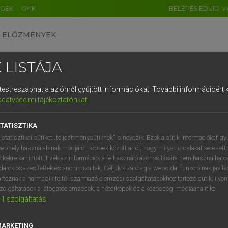
ÉGEK
GYIK
BELÉPÉS EDUID-V
ELŐZMÉNYEK
 LISTÁJA
és testreszabhatja az önről gyűjtött információkat.
További információért k
HU
DE
CN
FR
ES
IT
NL
RU
GR
adatvédelmi tájékoztatónkat
.
ARDT SÁNDOR, KONRÁD MIKLÓS
1
2
3
4
5
6
7
8
9
ar−francia nagyszótár
TATISZTIKA
q
w
e
r
t
z
u
i
 statisztikai sütiket „teljesítménysütiknek” is nevezik. Ezek a sütik információkat gy
ebhely használatának módjáról, többek között arról, hogy milyen oldalakat keresett 
a
s
d
f
g
h
j
k
l
é
inkekre kattintott. Ezek az információk a felhasználó azonosítására nem használható
datok összesítettek és anonimizáltak. Céljuk kizárólag a weboldal funkcióinak javít
í
y
x
c
v
b
n
m
,
.
artoznak a harmadik féltől származó elemzési szolgáltatásokhoz tartozó sütik; ilye
zolgáltatások a látogatóelemzések, a hőtérképek és a közösségi médiaanalitika.
VAN ELŐFIZETÉSED?
NINCS ELŐFIZETÉSED
1
szolgáltatás
előfizetésem a teljes szócikk
Nincs regisztrációm és előfiz
megtekintéséhez.
A szótár 2 órás, díjmente
MARKETING