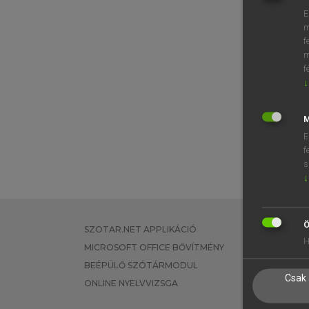
E
m
f
m
f
↓
M
E
f
s
↓
Ö
SZOTAR.NET APPLIKÁCIÓ
EGYÉNI FEL
H
MICROSOFT OFFICE BŐVÍTMÉNY
TANULÓKNA
BEÉPÜLŐ SZÓTÁRMODUL
OKTATÁSI I
Csak 
ONLINE NYELVVIZSGA
VÁLLALATI 