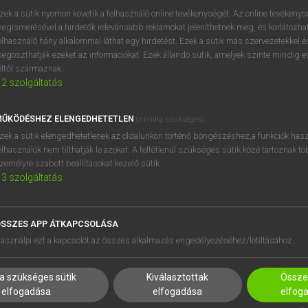
próbaverziójának elindítás
zek a sütik nyomon követik a felhasználó online tevékenységét. Az online tevékeny
BELÉPÉS
regisztrálok és
belépek
.
egismerésével a hirdetők relevánsabb reklámokat jeleníthetnek meg, és korlátozhat
elhasználó hány alkalommal láthat egy hirdetést. Ezek a sütik más szervezetekkel és
egoszthatják ezeket az információkat. Ezek állandó sütik, amelyek szinte mindig 
REGISZTRÁCIÓ
éltől származnak.
2
szolgáltatás
ŰKÖDÉSHEZ ELENGEDHETETLEN
(mindig szükséges)
zek a sütik elengedhetetlenek az oldalunkon történő böngészéshez,a funkciók hasz
elhasználók nem tilthatják le azokat. A feltétlenül szükséges sütik közé tartoznak t
zemélyre szabott beállításokat kezelő sütik.
3
szolgáltatás
SSZES APP ÁTKAPCSOLÁSA
HASZNÁLÓKNAK
SÚGÓ
asználja ezt a kapcsolót az összes alkalmazás engedélyezéséhez/letiltásához.
K
RÓLUNK
NTÉZMÉNYEKNEK
ELÉRHETŐSÉG
a szükséges sütik
Kiválasztottak
Összes
MEGOLDÁSOK
SÜTI BEÁLLÍTÁSOK
elfogadása
elfogadása
elfog