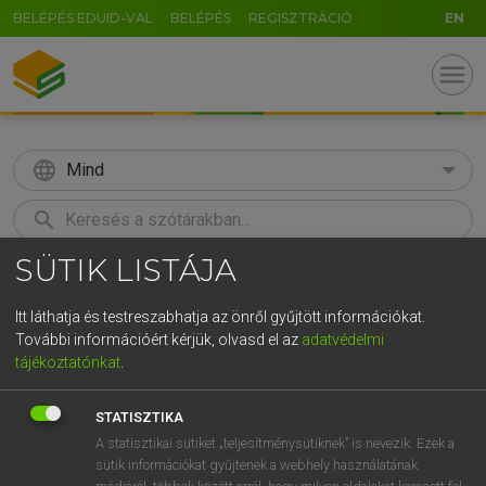
BELÉPÉS EDUID-VAL
BELÉPÉS
REGISZTRÁCIÓ
EN
menu
language
Mind
search
SÜTIK LISTÁJA
GR
KERESÉS
5
6
7
8
9
ö
ü
ó
Itt láthatja és testreszabhatja az önről gyűjtött információkat.
További információért kérjük, olvasd el az
adatvédelmi
r
t
z
u
i
o
p
ő
ú
ECKHARDT SÁNDOR, KONRÁD MIKLÓS
tájékoztatónkat
.
Magyar−francia nagyszótár
g
h
j
k
l
é
á
ű
Ω
STATISZTIKA
v
b
n
m
,
.
-
AltGr
A statisztikai sütiket „teljesítménysütiknek” is nevezik. Ezek a
sütik információkat gyűjtenek a webhely használatának