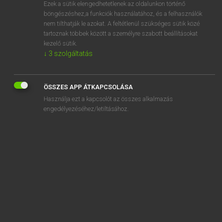
Ezek a sütik elengedhetetlenek az oldalunkon történő
böngészéshez,a funkciók használatához, és a felhasználók
nem tilthatják le azokat. A feltétlenül szükséges sütik közé
Eckhardt Sándor, Konrád Miklós
tartoznak többek között a személyre szabott beállításokat
MAGYAR−FRANCIA NAGYSZÓTÁR
kezelő sütik.
↓
3
szolgáltatás
Kapcsolódó anyagok
ellencsászár
ÖSSZES APP ÁTKAPCSOLÁSA
ellencsel
Használja ezt a kapcsolót az összes alkalmazás
ellendallam
engedélyezéséhez/letiltásához.
ellendömping
ellene
ellenében
ellenék
ellenére
ellenerő