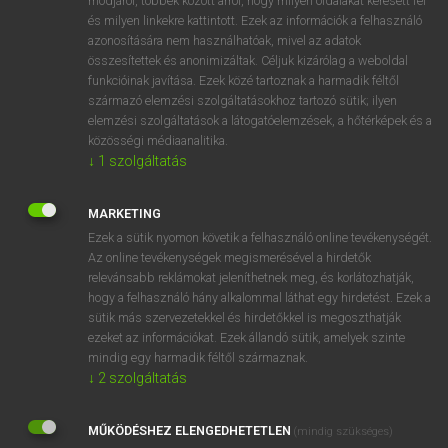
módjáról, többek között arról, hogy milyen oldalakat keresett fel
és milyen linkekre kattintott. Ezek az információk a felhasználó
VAN ELŐFIZETÉSED?
azonosítására nem használhatóak, mivel az adatok
összesítettek és anonimizáltak. Céljuk kizárólag a weboldal
Van előfizetésem a teljes szócikk megtekintéséhez.
funkcióinak javítása. Ezek közé tartoznak a harmadik féltől
származó elemzési szolgáltatásokhoz tartozó sütik; ilyen
BELÉPÉS
elemzési szolgáltatások a látogatóelemzések, a hőtérképek és a
közösségi médiaanalitika.
↓
1
szolgáltatás
MARKETING
Ezek a sütik nyomon követik a felhasználó online tevékenységét.
Az online tevékenységek megismerésével a hirdetők
NINCS ELŐFIZETÉSED?
relevánsabb reklámokat jeleníthetnek meg, és korlátozhatják,
Nincs regisztrációm és előfizetésem. A szótár 2 órás,
hogy a felhasználó hány alkalommal láthat egy hirdetést. Ezek a
díjmentes próbaverziójának elindításához regisztrálok és
sütik más szervezetekkel és hirdetőkkel is megoszthatják
belépek
.
ezeket az információkat. Ezek állandó sütik, amelyek szinte
mindig egy harmadik féltől származnak.
↓
2
szolgáltatás
REGISZTRÁCIÓ
MŰKÖDÉSHEZ ELENGEDHETETLEN
(mindig szükséges)