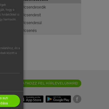
ához
ségek
elcsendesedik
ják, hogy a
elcsendesít
 hirdetőkkel is
egy harmadik
elcsendesül
elcsenés
nálatához, és a
öbbek között a
IRATKOZZ FEL HÍRLEVELÜNKRE!
 süti
adása