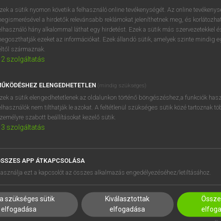
próbaverziójának elindítás
zek a sütik nyomon követik a felhasználó online tevékenységét. Az online tevékeny
BELÉPÉS
regisztrálok és
belépek
.
egismerésével a hirdetők relevánsabb reklámokat jeleníthetnek meg, és korlátozhat
elhasználó hány alkalommal láthat egy hirdetést. Ezek a sütik más szervezetekkel és
egoszthatják ezeket az információkat. Ezek állandó sütik, amelyek szinte mindig 
REGISZTRÁCIÓ
éltől származnak.
2
szolgáltatás
ŰKÖDÉSHEZ ELENGEDHETETLEN
(mindig szükséges)
zek a sütik elengedhetetlenek az oldalunkon történő böngészéshez,a funkciók hasz
elhasználók nem tilthatják le azokat. A feltétlenül szükséges sütik közé tartoznak t
zemélyre szabott beállításokat kezelő sütik.
3
szolgáltatás
SSZES APP ÁTKAPCSOLÁSA
HASZNÁLÓKNAK
SÚGÓ
asználja ezt a kapcsolót az összes alkalmazás engedélyezéséhez/letiltásához.
K
RÓLUNK
NTÉZMÉNYEKNEK
ELÉRHETŐSÉG
a szükséges sütik
Kiválasztottak
Összes
MEGOLDÁSOK
SÜTI BEÁLLÍTÁSOK
elfogadása
elfogadása
elfog