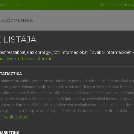
ÉGEK
GYIK
BELÉPÉS EDUID-V
ELŐZMÉNYEK
 LISTÁJA
és testreszabhatja az önről gyűjtött információkat.
További információért k
HU
DE
CN
FR
ES
IT
NL
RU
GR
adatvédelmi tájékoztatónkat
.
ARDT SÁNDOR, KONRÁD MIKLÓS
1
2
3
4
5
6
7
8
9
ar−francia nagyszótár
TATISZTIKA
q
w
e
r
t
z
u
i
 statisztikai sütiket „teljesítménysütiknek” is nevezik. Ezek a sütik információkat gy
ebhely használatának módjáról, többek között arról, hogy milyen oldalakat keresett 
a
s
d
f
g
h
j
k
l
é
inkekre kattintott. Ezek az információk a felhasználó azonosítására nem használható
datok összesítettek és anonimizáltak. Céljuk kizárólag a weboldal funkcióinak javít
í
y
x
c
v
b
n
m
,
.
artoznak a harmadik féltől származó elemzési szolgáltatásokhoz tartozó sütik; ilye
zolgáltatások a látogatóelemzések, a hőtérképek és a közösségi médiaanalitika.
VAN ELŐFIZETÉSED?
NINCS ELŐFIZETÉSED
1
szolgáltatás
előfizetésem a teljes szócikk
Nincs regisztrációm és előfiz
megtekintéséhez.
A szótár 2 órás, díjmente
MARKETING