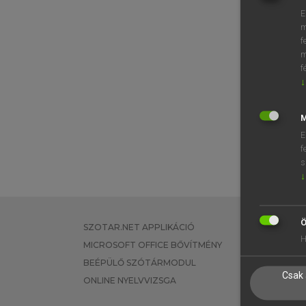
E
m
f
m
f
↓
M
E
f
s
↓
Ö
SZOTAR.NET APPLIKÁCIÓ
EGYÉNI FEL
H
MICROSOFT OFFICE BŐVÍTMÉNY
TANULÓKNA
BEÉPÜLŐ SZÓTÁRMODUL
OKTATÁSI I
Csak 
ONLINE NYELVVIZSGA
VÁLLALATI 