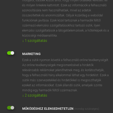
módjáról, többek között arról, hogy milyen oldalakat keresett fel
és milyen linkekre kattintott. Ezek az információk a felhasználó
VAN ELŐFIZETÉSED?
azonosítására nem használhatóak, mivel az adatok
összesítettek és anonimizáltak. Céljuk kizárólag a weboldal
Van előfizetésem a teljes szócikk megtekintéséhez.
funkcióinak javítása. Ezek közé tartoznak a harmadik féltől
származó elemzési szolgáltatásokhoz tartozó sütik; ilyen
BELÉPÉS
elemzési szolgáltatások a látogatóelemzések, a hőtérképek és a
közösségi médiaanalitika.
↓
1
szolgáltatás
MARKETING
Ezek a sütik nyomon követik a felhasználó online tevékenységét.
Az online tevékenységek megismerésével a hirdetők
NINCS ELŐFIZETÉSED?
relevánsabb reklámokat jeleníthetnek meg, és korlátozhatják,
Nincs regisztrációm és előfizetésem. A szótár 2 órás,
hogy a felhasználó hány alkalommal láthat egy hirdetést. Ezek a
díjmentes próbaverziójának elindításához regisztrálok és
sütik más szervezetekkel és hirdetőkkel is megoszthatják
belépek
.
ezeket az információkat. Ezek állandó sütik, amelyek szinte
mindig egy harmadik féltől származnak.
↓
2
szolgáltatás
REGISZTRÁCIÓ
MŰKÖDÉSHEZ ELENGEDHETETLEN
(mindig szükséges)