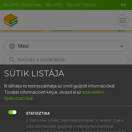
BELÉPÉS EDUID-VAL
BELÉPÉS
REGISZTRÁCIÓ
EN
menu
language
Mind
search
SÜTIK LISTÁJA
GR
KERESÉS
5
6
7
8
9
ö
ü
ó
Itt láthatja és testreszabhatja az önről gyűjtött információkat.
További információért kérjük, olvasd el az
adatvédelmi
r
t
z
u
i
o
p
ő
ú
ECKHARDT SÁNDOR, KONRÁD MIKLÓS
tájékoztatónkat
.
Magyar−francia nagyszótár
g
h
j
k
l
é
á
ű
Ω
STATISZTIKA
v
b
n
m
,
.
-
AltGr
A statisztikai sütiket „teljesítménysütiknek” is nevezik. Ezek a
sütik információkat gyűjtenek a webhely használatának