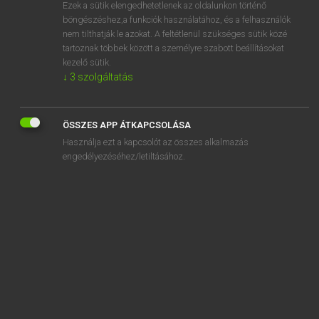
Ezek a sütik elengedhetetlenek az oldalunkon történő
böngészéshez,a funkciók használatához, és a felhasználók
nem tilthatják le azokat. A feltétlenül szükséges sütik közé
Eckhardt Sándor, Konrád Miklós
tartoznak többek között a személyre szabott beállításokat
MAGYAR−FRANCIA NAGYSZÓTÁR
kezelő sütik.
↓
3
szolgáltatás
Kapcsolódó anyagok
chiton
ÖSSZES APP ÁTKAPCSOLÁSA
chlamisz
Használja ezt a kapcsolót az összes alkalmazás
choana
engedélyezéséhez/letiltásához.
choleinsav
cholémia
choline
chondrológia
chondroma
chorea