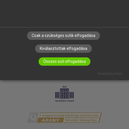
ELÉRHETŐSÉG
SÜTI BEÁLLÍTÁSOK
IRATKOZZ FEL HÍRLEVELÜNKRE!
Csak a szükséges sütik elfogadása
Kiválasztottak elfogadása
Összes süti elfogadása
Powered by Klaro!
LICENCSZERZŐDÉS
ADATVÉDELEM