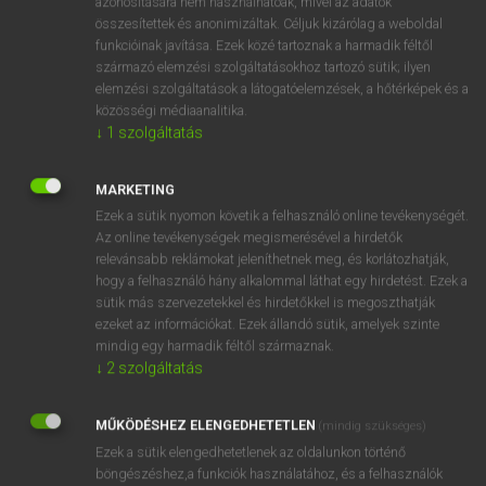
azonosítására nem használhatóak, mivel az adatok
power point
összesítettek és anonimizáltak. Céljuk kizárólag a weboldal
funkcióinak javítása. Ezek közé tartoznak a harmadik féltől
származó elemzési szolgáltatásokhoz tartozó sütik; ilyen
⚲ konnektor
keresése szótárainkban
elemzési szolgáltatások a látogatóelemzések, a hőtérképek és a
közösségi médiaanalitika.
↓
1
szolgáltatás
MARKETING
DÍJMENTES ANGOL SZÓTÁR
Ezek a sütik nyomon követik a felhasználó online tevékenységét.
Az online tevékenységek megismerésével a hirdetők
konkrétum
relevánsabb reklámokat jeleníthetnek meg, és korlátozhatják,
konkurál
hogy a felhasználó hány alkalommal láthat egy hirdetést. Ezek a
sütik más szervezetekkel és hirdetőkkel is megoszthatják
konkurencia
ezeket az információkat. Ezek állandó sütik, amelyek szinte
konkurens
mindig egy harmadik féltől származnak.
↓
2
szolgáltatás
konnektor
konok
MŰKÖDÉSHEZ ELENGEDHETETLEN
(mindig szükséges)
konspiráció
Ezek a sütik elengedhetetlenek az oldalunkon történő
böngészéshez,a funkciók használatához, és a felhasználók
konspirál