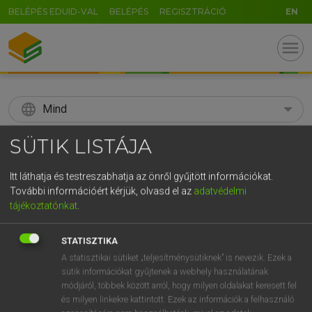
BELÉPÉS EDUID-VAL
BELÉPÉS
REGISZTRÁCIÓ
EN
menu
language
Mind
search
SÜTIK LISTÁJA
GR
KERESÉS
Itt láthatja és testreszabhatja az önről gyűjtött információkat.
5
6
7
8
9
ö
ü
ó
További információért kérjük, olvasd el az
adatvédelmi
tájékoztatónkat
.
r
t
z
u
i
o
p
ő
ú
Díjmentes angol szótár
STATISZTIKA
g
h
j
k
l
é
á
ű
Ω
fn
A statisztikai sütiket „teljesítménysütiknek” is nevezik. Ezek a
konnektor
plug (connector)
sütik információkat gyűjtenek a webhely használatának
v
b
n
m
,
.
-
AltGr
socket
módjáról, többek között arról, hogy milyen oldalakat keresett fel
outlet
és milyen linkekre kattintott. Ezek az információk a felhasználó