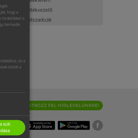
játékterem
ségek
játékvezető
ják, hogy a
 hirdetőkkel is
játszadozik
egy harmadik
nálatához, és a
öbbek között a
IRATKOZZ FEL HÍRLEVELÜNKRE!
 süti
adása