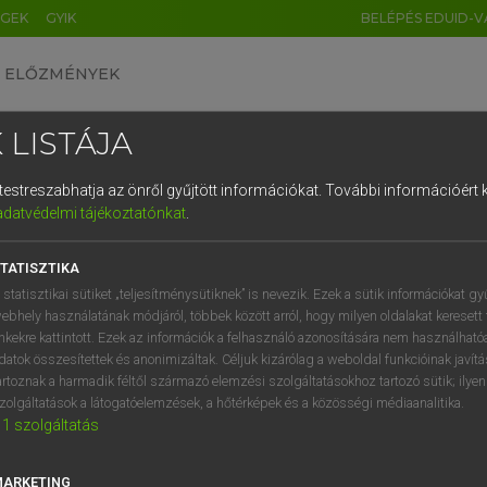
ÉGEK
GYIK
BELÉPÉS EDUID-V
ELŐZMÉNYEK
 LISTÁJA
és testreszabhatja az önről gyűjtött információkat.
További információért k
HU
DE
CN
FR
ES
IT
NL
RU
GR
adatvédelmi tájékoztatónkat
.
entes angol szótár
1
2
3
4
5
6
7
8
9
TATISZTIKA
fn
zer
toy
q
w
e
r
t
z
u
i
 statisztikai sütiket „teljesítménysütiknek” is nevezik. Ezek a sütik információkat gy
plaything
ebhely használatának módjáról, többek között arról, hogy milyen oldalakat keresett 
a
s
d
f
g
h
j
k
l
é
inkekre kattintott. Ezek az információk a felhasználó azonosítására nem használható
pawn
datok összesítettek és anonimizáltak. Céljuk kizárólag a weboldal funkcióinak javít
sport
í
y
x
c
v
b
n
m
,
.
artoznak a harmadik féltől származó elemzési szolgáltatásokhoz tartozó sütik; ilye
zolgáltatások a látogatóelemzések, a hőtérképek és a közösségi médiaanalitika.
1
szolgáltatás
kszer
keresése szótárainkban
MARKETING