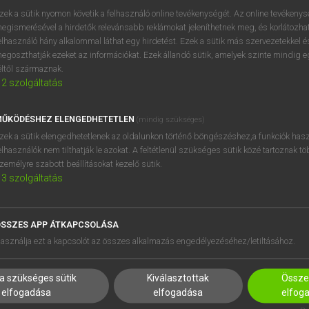
zek a sütik nyomon követik a felhasználó online tevékenységét. Az online tevékeny
egismerésével a hirdetők relevánsabb reklámokat jeleníthetnek meg, és korlátozhat
elhasználó hány alkalommal láthat egy hirdetést. Ezek a sütik más szervezetekkel és
egoszthatják ezeket az információkat. Ezek állandó sütik, amelyek szinte mindig 
éltől származnak.
2
szolgáltatás
ŰKÖDÉSHEZ ELENGEDHETETLEN
(mindig szükséges)
zek a sütik elengedhetetlenek az oldalunkon történő böngészéshez,a funkciók hasz
elhasználók nem tilthatják le azokat. A feltétlenül szükséges sütik közé tartoznak t
zemélyre szabott beállításokat kezelő sütik.
3
szolgáltatás
SSZES APP ÁTKAPCSOLÁSA
HASZNÁLÓKNAK
SÚGÓ
asználja ezt a kapcsolót az összes alkalmazás engedélyezéséhez/letiltásához.
K
RÓLUNK
NTÉZMÉNYEKNEK
ELÉRHETŐSÉG
a szükséges sütik
Kiválasztottak
Összes
MEGOLDÁSOK
SÜTI BEÁLLÍTÁSOK
elfogadása
elfogadása
elfog