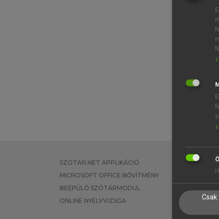
E
m
f
m
f
↓
M
E
f
s
↓
Ö
SZOTAR.NET APPLIKÁCIÓ
EGYÉNI FEL
H
MICROSOFT OFFICE BŐVÍTMÉNY
TANULÓKNA
BEÉPÜLŐ SZÓTÁRMODUL
OKTATÁSI I
Csak 
ONLINE NYELVVIZSGA
VÁLLALATI 