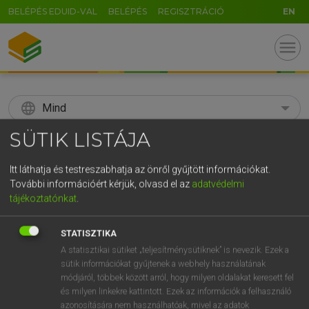
BELÉPÉS EDUID-VAL
BELÉPÉS
REGISZTRÁCIÓ
EN
menu
language
Mind
SÜTIK LISTÁJA
search
GR
Itt láthatja és testreszabhatja az önről gyűjtött információkat.
KERESÉS
További információért kérjük, olvasd el az
adatvédelmi
5
6
7
8
9
ö
ü
ó
tájékoztatónkat
.
r
t
z
u
i
o
p
ő
ú
Díjmentes angol szótár
STATISZTIKA
g
h
j
k
l
é
á
ű
Ω
A statisztikai sütiket „teljesítménysütiknek” is nevezik. Ezek a
fn
faktor
factor
sütik információkat gyűjtenek a webhely használatának
v
b
n
m
,
.
-
AltGr
módjáról, többek között arról, hogy milyen oldalakat keresett fel
és milyen linkekre kattintott. Ezek az információk a felhasználó
azonosítására nem használhatóak, mivel az adatok