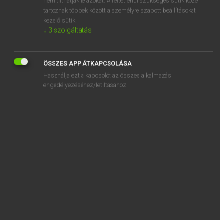
nem tilthatják le azokat. A feltétlenül szükséges sütik közé
tartoznak többek között a személyre szabott beállításokat
kezelő sütik.
SZOTAR.NET APPLIKÁCIÓ
↓
3
szolgáltatás
MICROSOFT OFFICE BŐVÍTMÉNY
BEÉPÜLŐ SZÓTÁRMODUL
ÖSSZES APP ÁTKAPCSOLÁSA
ONLINE NYELVVIZSGA
Használja ezt a kapcsolót az összes alkalmazás
engedélyezéséhez/letiltásához.
EGYÉNI FELHASZNÁLÓKNAK
TANULÓKNAK
OKTATÁSI INTÉZMÉNYEKNEK
VÁLLALATI MEGOLDÁSOK
SÚGÓ
RÓLUNK
ELÉRHETŐSÉG
SÜTI BEÁLLÍTÁSOK