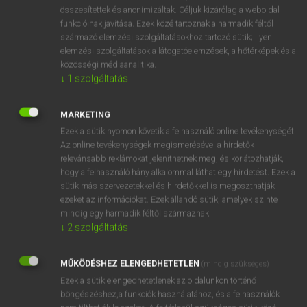
⚲ faktor
keresése szótárainkban
összesítettek és anonimizáltak. Céljuk kizárólag a weboldal
funkcióinak javítása. Ezek közé tartoznak a harmadik féltől
származó elemzési szolgáltatásokhoz tartozó sütik; ilyen
elemzési szolgáltatások a látogatóelemzések, a hőtérképek és a
közösségi médiaanalitika.
DÍJMENTES ANGOL SZÓTÁR
↓
1
szolgáltatás
fakorona
MARKETING
fakszimile
Ezek a sütik nyomon követik a felhasználó online tevékenységét.
fakszni
Az online tevékenységek megismerésével a hirdetők
relevánsabb reklámokat jeleníthetnek meg, és korlátozhatják,
faksznizik
hogy a felhasználó hány alkalommal láthat egy hirdetést. Ezek a
faktor
sütik más szervezetekkel és hirdetőkkel is megoszthatják
ezeket az információkat. Ezek állandó sütik, amelyek szinte
faktoriális
mindig egy harmadik féltől származnak.
fakul
↓
2
szolgáltatás
fakultáció
MŰKÖDÉSHEZ ELENGEDHETETLEN
(mindig szükséges)
fakultás
Ezek a sütik elengedhetetlenek az oldalunkon történő
böngészéshez,a funkciók használatához, és a felhasználók