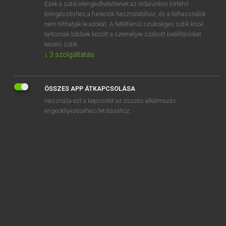
Ezek a sütik elengedhetetlenek az oldalunkon történő
böngészéshez,a funkciók használatához, és a felhasználók
nem tilthatják le azokat. A feltétlenül szükséges sütik közé
Magay Tamás
tartoznak többek között a személyre szabott beállításokat
MAGYAR−ANGOL SZÓTÁR
kezelő sütik.
↓
3
szolgáltatás
Kapcsolódó anyagok
fele
ÖSSZES APP ÁTKAPCSOLÁSA
felé
Használja ezt a kapcsolót az összes alkalmazás
-féle
engedélyezéséhez/letiltásához.
feleakkora
felebarát
felebaráti
felébred
felébredés
felébreszt