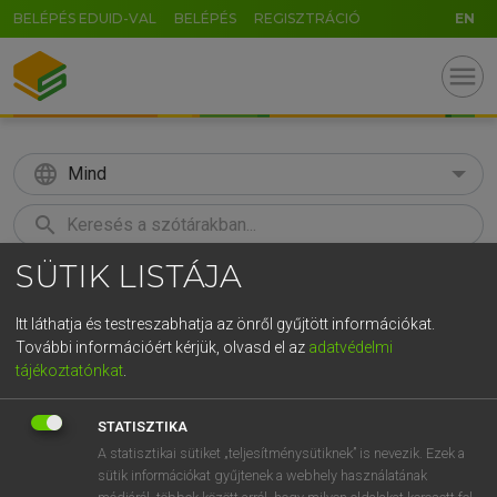
BELÉPÉS EDUID-VAL
BELÉPÉS
REGISZTRÁCIÓ
EN
menu
language
Mind
search
SÜTIK LISTÁJA
GR
KERESÉS
5
6
7
8
9
ö
ü
ó
Itt láthatja és testreszabhatja az önről gyűjtött információkat.
További információért kérjük, olvasd el az
adatvédelmi
r
t
z
u
i
o
p
ő
ú
MAGAY TAMÁS
tájékoztatónkat
.
Magyar−angol szótár
g
h
j
k
l
é
á
ű
Ω
STATISZTIKA
v
b
n
m
,
.
-
AltGr
A statisztikai sütiket „teljesítménysütiknek” is nevezik. Ezek a
sütik információkat gyűjtenek a webhely használatának