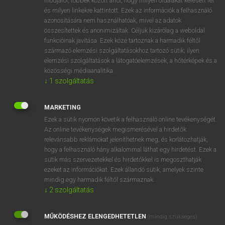
módjáról, többek között arról, hogy milyen oldalakat keresett fel
és milyen linkekre kattintott. Ezek az információk a felhasználó
VAN ELŐFIZETÉSED?
azonosítására nem használhatóak, mivel az adatok
összesítettek és anonimizáltak. Céljuk kizárólag a weboldal
Van előfizetésem a teljes szócikk megtekintéséhez.
funkcióinak javítása. Ezek közé tartoznak a harmadik féltől
származó elemzési szolgáltatásokhoz tartozó sütik; ilyen
BELÉPÉS
elemzési szolgáltatások a látogatóelemzések, a hőtérképek és a
közösségi médiaanalitika.
↓
1
szolgáltatás
MARKETING
Ezek a sütik nyomon követik a felhasználó online tevékenységét.
Az online tevékenységek megismerésével a hirdetők
NINCS ELŐFIZETÉSED?
relevánsabb reklámokat jeleníthetnek meg, és korlátozhatják,
Nincs regisztrációm és előfizetésem. A szótár 2 órás,
hogy a felhasználó hány alkalommal láthat egy hirdetést. Ezek a
díjmentes próbaverziójának elindításához regisztrálok és
sütik más szervezetekkel és hirdetőkkel is megoszthatják
belépek
.
ezeket az információkat. Ezek állandó sütik, amelyek szinte
mindig egy harmadik féltől származnak.
↓
2
szolgáltatás
REGISZTRÁCIÓ
MŰKÖDÉSHEZ ELENGEDHETETLEN
(mindig szükséges)