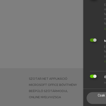
E
m
f
m
f
↓
M
E
f
s
↓
Ö
SZOTAR.NET APPLIKÁCIÓ
EGYÉNI FEL
H
MICROSOFT OFFICE BŐVÍTMÉNY
TANULÓKNA
BEÉPÜLŐ SZÓTÁRMODUL
OKTATÁSI I
Csak 
ONLINE NYELVVIZSGA
VÁLLALATI 