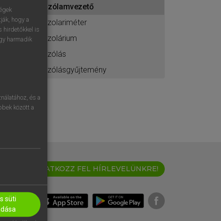
szólamvezető
ához
ségek
ják, hogy a
szolariméter
 hirdetőkkel is
szolárium
egy harmadik
szólás
szólásgyűjtemény
nálatához, és a
öbbek között a
IRATKOZZ FEL HÍRLEVELÜNKRE!
 süti
adása