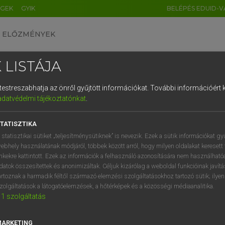
ÉGEK
GYIK
BELÉPÉS EDUID-V
ELŐZMÉNYEK
 LISTÁJA
és testreszabhatja az önről gyűjtött információkat.
További információért k
HU
DE
CN
FR
ES
IT
NL
RU
GR
adatvédelmi tájékoztatónkat
.
 A. PÉTER, VARGA GYÖRGY
1
2
3
4
5
6
7
8
9
yar−angol egyetemes nagyszótár
TATISZTIKA
q
w
e
r
t
z
u
i
 statisztikai sütiket „teljesítménysütiknek” is nevezik. Ezek a sütik információkat gy
ebhely használatának módjáról, többek között arról, hogy milyen oldalakat keresett 
a
s
d
f
g
h
j
k
l
é
inkekre kattintott. Ezek az információk a felhasználó azonosítására nem használható
datok összesítettek és anonimizáltak. Céljuk kizárólag a weboldal funkcióinak javít
í
y
x
c
v
b
n
m
,
.
artoznak a harmadik féltől származó elemzési szolgáltatásokhoz tartozó sütik; ilye
zolgáltatások a látogatóelemzések, a hőtérképek és a közösségi médiaanalitika.
VAN ELŐFIZETÉSED?
NINCS ELŐFIZETÉSED
1
szolgáltatás
előfizetésem a teljes szócikk
Nincs regisztrációm és előfiz
megtekintéséhez.
A szótár 2 órás, díjmente
MARKETING