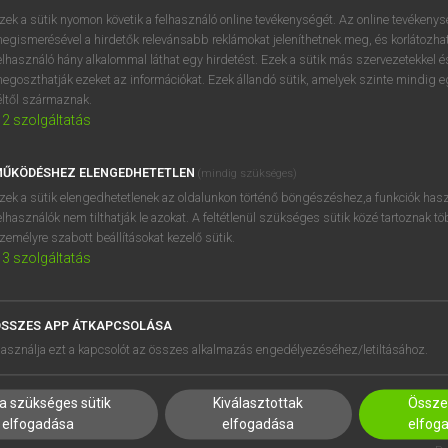
próbaverziójának elindítás
zek a sütik nyomon követik a felhasználó online tevékenységét. Az online tevékeny
BELÉPÉS
regisztrálok és
belépek
.
egismerésével a hirdetők relevánsabb reklámokat jeleníthetnek meg, és korlátozhat
elhasználó hány alkalommal láthat egy hirdetést. Ezek a sütik más szervezetekkel és
egoszthatják ezeket az információkat. Ezek állandó sütik, amelyek szinte mindig 
REGISZTRÁCIÓ
éltől származnak.
2
szolgáltatás
ŰKÖDÉSHEZ ELENGEDHETETLEN
(mindig szükséges)
zek a sütik elengedhetetlenek az oldalunkon történő böngészéshez,a funkciók hasz
elhasználók nem tilthatják le azokat. A feltétlenül szükséges sütik közé tartoznak t
zemélyre szabott beállításokat kezelő sütik.
3
szolgáltatás
SSZES APP ÁTKAPCSOLÁSA
HASZNÁLÓKNAK
SÚGÓ
asználja ezt a kapcsolót az összes alkalmazás engedélyezéséhez/letiltásához.
K
RÓLUNK
NTÉZMÉNYEKNEK
ELÉRHETŐSÉG
a szükséges sütik
Kiválasztottak
Összes
MEGOLDÁSOK
SÜTI BEÁLLÍTÁSOK
elfogadása
elfogadása
elfog