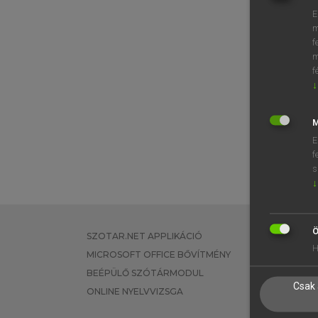
E
m
f
m
f
↓
M
E
f
s
↓
Ö
SZOTAR.NET APPLIKÁCIÓ
EGYÉNI FEL
H
MICROSOFT OFFICE BŐVÍTMÉNY
TANULÓKNA
BEÉPÜLŐ SZÓTÁRMODUL
OKTATÁSI I
Csak 
ONLINE NYELVVIZSGA
VÁLLALATI 