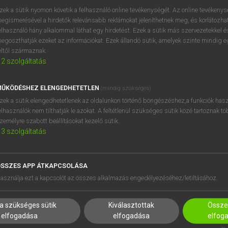
próbaverziójának elindítás
zek a sütik nyomon követik a felhasználó online tevékenységét. Az online tevékeny
BELÉPÉS
regisztrálok és
belépek
.
egismerésével a hirdetők relevánsabb reklámokat jeleníthetnek meg, és korlátozhat
elhasználó hány alkalommal láthat egy hirdetést. Ezek a sütik más szervezetekkel és
egoszthatják ezeket az információkat. Ezek állandó sütik, amelyek szinte mindig 
REGISZTRÁCIÓ
éltől származnak.
2
szolgáltatás
ŰKÖDÉSHEZ ELENGEDHETETLEN
(mindig szükséges)
zek a sütik elengedhetetlenek az oldalunkon történő böngészéshez,a funkciók hasz
elhasználók nem tilthatják le azokat. A feltétlenül szükséges sütik közé tartoznak t
zemélyre szabott beállításokat kezelő sütik.
3
szolgáltatás
SSZES APP ÁTKAPCSOLÁSA
HASZNÁLÓKNAK
SÚGÓ
asználja ezt a kapcsolót az összes alkalmazás engedélyezéséhez/letiltásához.
K
RÓLUNK
NTÉZMÉNYEKNEK
ELÉRHETŐSÉG
a szükséges sütik
Kiválasztottak
Összes
MEGOLDÁSOK
SÜTI BEÁLLÍTÁSOK
elfogadása
elfogadása
elfog