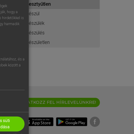
kesztyűtlen
ához
ségek
ják, hogy a
készül
 hirdetőkkel is
készülék
egy harmadik
készülés
készületlen
nálatához, és a
öbbek között a
IRATKOZZ FEL HÍRLEVELÜNKRE!
 süti
adása