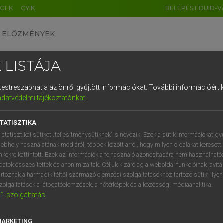
ÉGEK
GYIK
BELÉPÉS EDUID-V
ELŐZMÉNYEK
 LISTÁJA
és testreszabhatja az önről gyűjtött információkat.
További információért k
HU
DE
CN
FR
ES
IT
NL
RU
GR
adatvédelmi tájékoztatónkat
.
 A. PÉTER, VARGA GYÖRGY
1
2
3
4
5
6
7
8
9
yar−angol egyetemes nagyszótár
TATISZTIKA
q
w
e
r
t
z
u
i
 statisztikai sütiket „teljesítménysütiknek” is nevezik. Ezek a sütik információkat gy
ebhely használatának módjáról, többek között arról, hogy milyen oldalakat keresett 
a
s
d
f
g
h
j
k
l
é
inkekre kattintott. Ezek az információk a felhasználó azonosítására nem használható
datok összesítettek és anonimizáltak. Céljuk kizárólag a weboldal funkcióinak javít
í
y
x
c
v
b
n
m
,
.
artoznak a harmadik féltől származó elemzési szolgáltatásokhoz tartozó sütik; ilye
zolgáltatások a látogatóelemzések, a hőtérképek és a közösségi médiaanalitika.
VAN ELŐFIZETÉSED?
NINCS ELŐFIZETÉSED
1
szolgáltatás
előfizetésem a teljes szócikk
Nincs regisztrációm és előfiz
megtekintéséhez.
A szótár 2 órás, díjmente
MARKETING