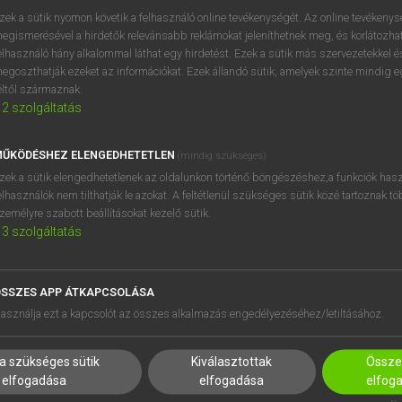
próbaverziójának elindítás
zek a sütik nyomon követik a felhasználó online tevékenységét. Az online tevékeny
BELÉPÉS
regisztrálok és
belépek
.
egismerésével a hirdetők relevánsabb reklámokat jeleníthetnek meg, és korlátozhat
elhasználó hány alkalommal láthat egy hirdetést. Ezek a sütik más szervezetekkel és
egoszthatják ezeket az információkat. Ezek állandó sütik, amelyek szinte mindig 
REGISZTRÁCIÓ
éltől származnak.
2
szolgáltatás
ŰKÖDÉSHEZ ELENGEDHETETLEN
(mindig szükséges)
zek a sütik elengedhetetlenek az oldalunkon történő böngészéshez,a funkciók hasz
elhasználók nem tilthatják le azokat. A feltétlenül szükséges sütik közé tartoznak t
zemélyre szabott beállításokat kezelő sütik.
3
szolgáltatás
SSZES APP ÁTKAPCSOLÁSA
HASZNÁLÓKNAK
SÚGÓ
asználja ezt a kapcsolót az összes alkalmazás engedélyezéséhez/letiltásához.
K
RÓLUNK
NTÉZMÉNYEKNEK
ELÉRHETŐSÉG
a szükséges sütik
Kiválasztottak
Összes
MEGOLDÁSOK
SÜTI BEÁLLÍTÁSOK
elfogadása
elfogadása
elfog