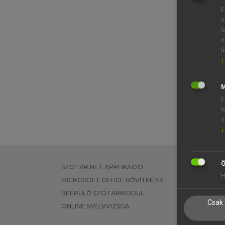
E
m
f
m
f
↓
M
E
f
s
↓
Ö
SZOTAR.NET APPLIKÁCIÓ
EGYÉNI FEL
H
MICROSOFT OFFICE BŐVÍTMÉNY
TANULÓKNA
BEÉPÜLŐ SZÓTÁRMODUL
OKTATÁSI I
Csak 
ONLINE NYELVVIZSGA
VÁLLALATI 