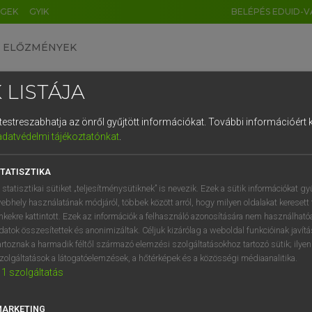
ÉGEK
GYIK
BELÉPÉS EDUID-V
ELŐZMÉNYEK
 LISTÁJA
és testreszabhatja az önről gyűjtött információkat.
További információért k
HU
DE
CN
FR
ES
IT
NL
RU
GR
adatvédelmi tájékoztatónkat
.
 A. PÉTER, VARGA GYÖRGY
1
2
3
4
5
6
7
8
9
yar−angol egyetemes nagyszótár
TATISZTIKA
q
w
e
r
t
z
u
i
 statisztikai sütiket „teljesítménysütiknek” is nevezik. Ezek a sütik információkat gy
ebhely használatának módjáról, többek között arról, hogy milyen oldalakat keresett 
a
s
d
f
g
h
j
k
l
é
inkekre kattintott. Ezek az információk a felhasználó azonosítására nem használható
datok összesítettek és anonimizáltak. Céljuk kizárólag a weboldal funkcióinak javít
í
y
x
c
v
b
n
m
,
.
artoznak a harmadik féltől származó elemzési szolgáltatásokhoz tartozó sütik; ilye
zolgáltatások a látogatóelemzések, a hőtérképek és a közösségi médiaanalitika.
VAN ELŐFIZETÉSED?
NINCS ELŐFIZETÉSED
1
szolgáltatás
előfizetésem a teljes szócikk
Nincs regisztrációm és előfiz
megtekintéséhez.
A szótár 2 órás, díjmente
MARKETING