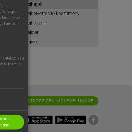
tejhajtó
ához
ségek
ják, hogy a
tejhelyettesítő készítmény
 hirdetőkkel is
tejhozam
egy harmadik
tejipar
tejivó
nálatához, és a
öbbek között a
IRATKOZZ FEL HÍRLEVELÜNKRE!
 süti
adása