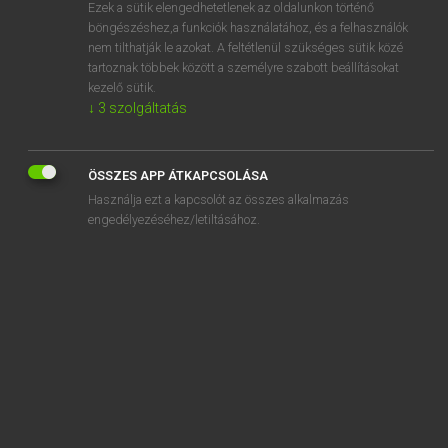
Ezek a sütik elengedhetetlenek az oldalunkon történő
böngészéshez,a funkciók használatához, és a felhasználók
nem tilthatják le azokat. A feltétlenül szükséges sütik közé
Lázár A. Péter, Varga György
tartoznak többek között a személyre szabott beállításokat
MAGYAR−ANGOL EGYETEMES NAGYSZÓTÁR
kezelő sütik.
↓
3
szolgáltatás
Kapcsolódó anyagok
alpesi síléc
ÖSSZES APP ÁTKAPCSOLÁSA
alpesi számok
Használja ezt a kapcsolót az összes alkalmazás
alpinista
engedélyezéséhez/letiltásához.
alpinizmus
alpintechnika
Alpok
alpolgármester
alpont
álpozitív