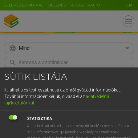
BELÉPÉS EDUID-VAL
BELÉPÉS
REGISZTRÁCIÓ
EN
menu
language
Mind
search
SÜTIK LISTÁJA
GR
KERESÉS
5
6
7
8
9
ö
ü
ó
Itt láthatja és testreszabhatja az önről gyűjtött információkat.
További információért kérjük, olvasd el az
adatvédelmi
r
t
z
u
i
o
p
ő
ú
LÁZÁR A. PÉTER, VARGA GYÖRGY
tájékoztatónkat
.
Magyar−angol egyetemes nagyszótár
g
h
j
k
l
é
á
ű
Ω
STATISZTIKA
v
b
n
m
,
.
-
AltGr
A statisztikai sütiket „teljesítménysütiknek” is nevezik. Ezek a
sütik információkat gyűjtenek a webhely használatának