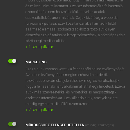
módjáról, többek között arról, hogy milyen oldalakat keresett fel
és milyen linkekre kattintott. Ezek az információk a felhasználó
VAN ELŐFIZETÉSED?
azonosítására nem használhatóak, mivel az adatok
összesítettek és anonimizáltak. Céljuk kizárólag a weboldal
Van előfizetésem a teljes szócikk megtekintéséhez.
funkcióinak javítása. Ezek közé tartoznak a harmadik féltől
származó elemzési szolgáltatásokhoz tartozó sütik; ilyen
BELÉPÉS
elemzési szolgáltatások a látogatóelemzések, a hőtérképek és a
közösségi médiaanalitika.
↓
1
szolgáltatás
MARKETING
Ezek a sütik nyomon követik a felhasználó online tevékenységét.
Az online tevékenységek megismerésével a hirdetők
NINCS ELŐFIZETÉSED?
relevánsabb reklámokat jeleníthetnek meg, és korlátozhatják,
Nincs regisztrációm és előfizetésem. A szótár 2 órás,
hogy a felhasználó hány alkalommal láthat egy hirdetést. Ezek a
díjmentes próbaverziójának elindításához regisztrálok és
sütik más szervezetekkel és hirdetőkkel is megoszthatják
belépek
.
ezeket az információkat. Ezek állandó sütik, amelyek szinte
mindig egy harmadik féltől származnak.
↓
2
szolgáltatás
REGISZTRÁCIÓ
MŰKÖDÉSHEZ ELENGEDHETETLEN
(mindig szükséges)