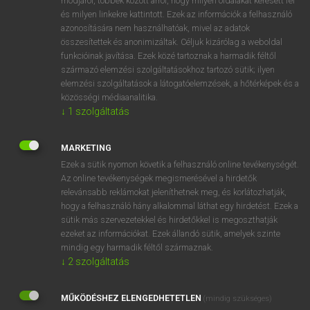
módjáról, többek között arról, hogy milyen oldalakat keresett fel
és milyen linkekre kattintott. Ezek az információk a felhasználó
VAN ELŐFIZETÉSED?
azonosítására nem használhatóak, mivel az adatok
összesítettek és anonimizáltak. Céljuk kizárólag a weboldal
Van előfizetésem a teljes szócikk megtekintéséhez.
funkcióinak javítása. Ezek közé tartoznak a harmadik féltől
származó elemzési szolgáltatásokhoz tartozó sütik; ilyen
BELÉPÉS
elemzési szolgáltatások a látogatóelemzések, a hőtérképek és a
közösségi médiaanalitika.
↓
1
szolgáltatás
MARKETING
Ezek a sütik nyomon követik a felhasználó online tevékenységét.
Az online tevékenységek megismerésével a hirdetők
NINCS ELŐFIZETÉSED?
relevánsabb reklámokat jeleníthetnek meg, és korlátozhatják,
Nincs regisztrációm és előfizetésem. A szótár 2 órás,
hogy a felhasználó hány alkalommal láthat egy hirdetést. Ezek a
díjmentes próbaverziójának elindításához regisztrálok és
sütik más szervezetekkel és hirdetőkkel is megoszthatják
belépek
.
ezeket az információkat. Ezek állandó sütik, amelyek szinte
mindig egy harmadik féltől származnak.
↓
2
szolgáltatás
REGISZTRÁCIÓ
MŰKÖDÉSHEZ ELENGEDHETETLEN
(mindig szükséges)