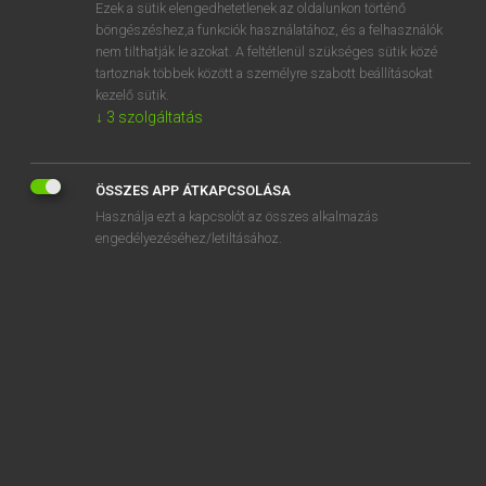
Ezek a sütik elengedhetetlenek az oldalunkon történő
böngészéshez,a funkciók használatához, és a felhasználók
nem tilthatják le azokat. A feltétlenül szükséges sütik közé
Lázár A. Péter, Varga György
tartoznak többek között a személyre szabott beállításokat
MAGYAR−ANGOL EGYETEMES NAGYSZÓTÁR
kezelő sütik.
↓
3
szolgáltatás
Kapcsolódó anyagok
szultántyúk
ÖSSZES APP ÁTKAPCSOLÁSA
Szumátra
Használja ezt a kapcsolót az összes alkalmazás
szumátrai
engedélyezéséhez/letiltásához.
szumma
szummatív
szumó
szumóbajnokság
szumóbirkózás
szumóbirkózó