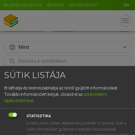
BELÉPÉS EDUID-VAL
BELÉPÉS
REGISZTRÁCIÓ
EN
menu
language
Mind
search
SÜTIK LISTÁJA
GR
KERESÉS
5
6
7
8
9
ö
ü
ó
Itt láthatja és testreszabhatja az önről gyűjtött információkat.
További információért kérjük, olvasd el az
adatvédelmi
r
t
z
u
i
o
p
ő
ú
LÁZÁR A. PÉTER, VARGA GYÖRGY
tájékoztatónkat
.
Magyar−angol egyetemes nagyszótár
g
h
j
k
l
é
á
ű
Ω
STATISZTIKA
v
b
n
m
,
.
-
AltGr
A statisztikai sütiket „teljesítménysütiknek” is nevezik. Ezek a
sütik információkat gyűjtenek a webhely használatának