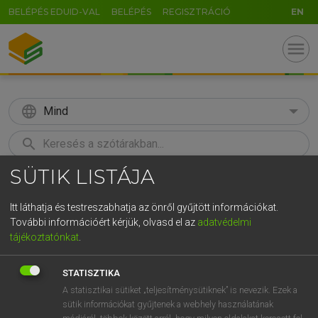
BELÉPÉS EDUID-VAL
BELÉPÉS
REGISZTRÁCIÓ
EN
menu
language
Mind
search
SÜTIK LISTÁJA
GR
KERESÉS
5
6
7
8
9
ö
ü
ó
Itt láthatja és testreszabhatja az önről gyűjtött információkat.
További információért kérjük, olvasd el az
adatvédelmi
r
t
z
u
i
o
p
ő
ú
LÁZÁR A. PÉTER, VARGA GYÖRGY
tájékoztatónkat
.
Magyar−angol egyetemes nagyszótár
g
h
j
k
l
é
á
ű
Ω
STATISZTIKA
v
b
n
m
,
.
-
AltGr
A statisztikai sütiket „teljesítménysütiknek” is nevezik. Ezek a
sütik információkat gyűjtenek a webhely használatának