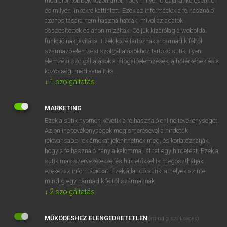
módjáról, többek között arról, hogy milyen oldalakat keresett fel
és milyen linkekre kattintott. Ezek az információk a felhasználó
VAN ELŐFIZETÉSED?
azonosítására nem használhatóak, mivel az adatok
összesítettek és anonimizáltak. Céljuk kizárólag a weboldal
Van előfizetésem a teljes szócikk megtekintéséhez.
funkcióinak javítása. Ezek közé tartoznak a harmadik féltől
származó elemzési szolgáltatásokhoz tartozó sütik; ilyen
BELÉPÉS
elemzési szolgáltatások a látogatóelemzések, a hőtérképek és a
közösségi médiaanalitika.
↓
1
szolgáltatás
MARKETING
Ezek a sütik nyomon követik a felhasználó online tevékenységét.
Az online tevékenységek megismerésével a hirdetők
NINCS ELŐFIZETÉSED?
relevánsabb reklámokat jeleníthetnek meg, és korlátozhatják,
Nincs regisztrációm és előfizetésem. A szótár 2 órás,
hogy a felhasználó hány alkalommal láthat egy hirdetést. Ezek a
díjmentes próbaverziójának elindításához regisztrálok és
sütik más szervezetekkel és hirdetőkkel is megoszthatják
belépek
.
ezeket az információkat. Ezek állandó sütik, amelyek szinte
mindig egy harmadik féltől származnak.
↓
2
szolgáltatás
REGISZTRÁCIÓ
MŰKÖDÉSHEZ ELENGEDHETETLEN
(mindig szükséges)