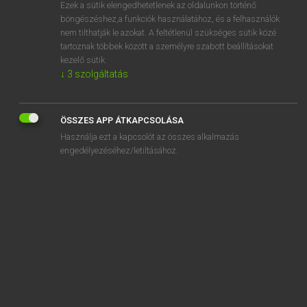
Ezek a sütik elengedhetetlenek az oldalunkon történő
böngészéshez,a funkciók használatához, és a felhasználók
nem tilthatják le azokat. A feltétlenül szükséges sütik közé
Lázár A. Péter, Varga György
tartoznak többek között a személyre szabott beállításokat
MAGYAR−ANGOL EGYETEMES NAGYSZÓTÁR
kezelő sütik.
↓
3
szolgáltatás
Kapcsolódó anyagok
pakli
ÖSSZES APP ÁTKAPCSOLÁSA
paklikocsi
Használja ezt a kapcsolót az összes alkalmazás
pakol
engedélyezéséhez/letiltásához.
pakolás
pakombart
pákosztos
paksaméta
paktál
paktum