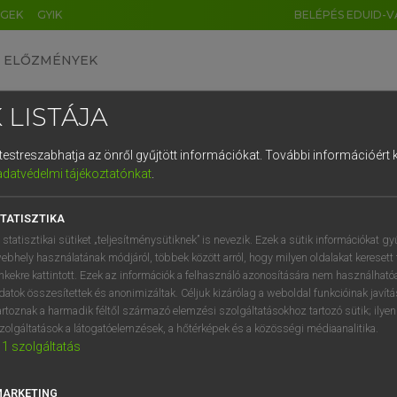
ÉGEK
GYIK
BELÉPÉS EDUID-V
ELŐZMÉNYEK
 LISTÁJA
és testreszabhatja az önről gyűjtött információkat.
További információért k
HU
DE
CN
FR
ES
IT
NL
RU
GR
adatvédelmi tájékoztatónkat
.
 A. PÉTER, VARGA GYÖRGY
1
2
3
4
5
6
7
8
9
yar−angol egyetemes nagyszótár
TATISZTIKA
q
w
e
r
t
z
u
i
 statisztikai sütiket „teljesítménysütiknek” is nevezik. Ezek a sütik információkat gy
ebhely használatának módjáról, többek között arról, hogy milyen oldalakat keresett 
a
s
d
f
g
h
j
k
l
é
inkekre kattintott. Ezek az információk a felhasználó azonosítására nem használható
datok összesítettek és anonimizáltak. Céljuk kizárólag a weboldal funkcióinak javít
í
y
x
c
v
b
n
m
,
.
artoznak a harmadik féltől származó elemzési szolgáltatásokhoz tartozó sütik; ilye
zolgáltatások a látogatóelemzések, a hőtérképek és a közösségi médiaanalitika.
VAN ELŐFIZETÉSED?
NINCS ELŐFIZETÉSED
1
szolgáltatás
előfizetésem a teljes szócikk
Nincs regisztrációm és előfiz
megtekintéséhez.
A szótár 2 órás, díjmente
MARKETING