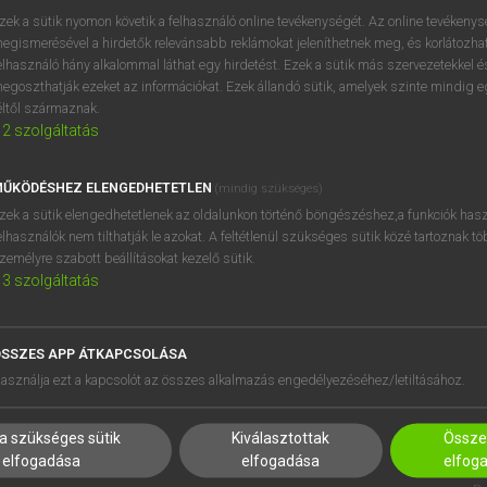
próbaverziójának elindítás
zek a sütik nyomon követik a felhasználó online tevékenységét. Az online tevékeny
BELÉPÉS
regisztrálok és
belépek
.
egismerésével a hirdetők relevánsabb reklámokat jeleníthetnek meg, és korlátozhat
elhasználó hány alkalommal láthat egy hirdetést. Ezek a sütik más szervezetekkel és
egoszthatják ezeket az információkat. Ezek állandó sütik, amelyek szinte mindig 
REGISZTRÁCIÓ
éltől származnak.
2
szolgáltatás
ŰKÖDÉSHEZ ELENGEDHETETLEN
(mindig szükséges)
zek a sütik elengedhetetlenek az oldalunkon történő böngészéshez,a funkciók hasz
elhasználók nem tilthatják le azokat. A feltétlenül szükséges sütik közé tartoznak t
zemélyre szabott beállításokat kezelő sütik.
3
szolgáltatás
SSZES APP ÁTKAPCSOLÁSA
HASZNÁLÓKNAK
SÚGÓ
asználja ezt a kapcsolót az összes alkalmazás engedélyezéséhez/letiltásához.
K
RÓLUNK
NTÉZMÉNYEKNEK
ELÉRHETŐSÉG
a szükséges sütik
Kiválasztottak
Összes
MEGOLDÁSOK
SÜTI BEÁLLÍTÁSOK
elfogadása
elfogadása
elfog