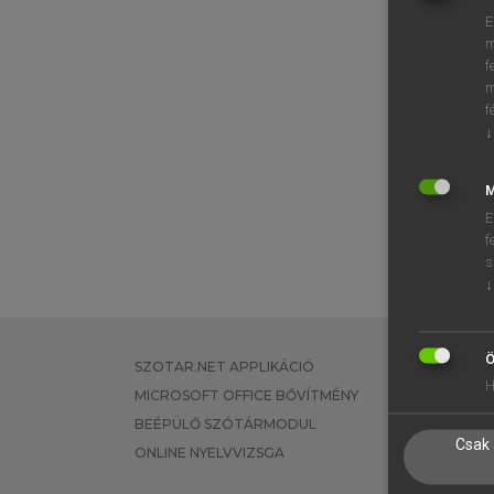
E
m
f
m
f
↓
M
E
f
s
↓
Ö
SZOTAR.NET APPLIKÁCIÓ
EGYÉNI FEL
H
MICROSOFT OFFICE BŐVÍTMÉNY
TANULÓKNA
BEÉPÜLŐ SZÓTÁRMODUL
OKTATÁSI I
Csak 
ONLINE NYELVVIZSGA
VÁLLALATI 