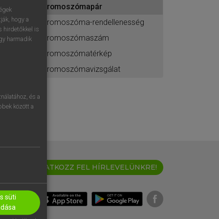
kromoszómapár
ához
ségek
ják, hogy a
kromoszóma-rendellenesség
 hirdetőkkel is
kromoszómaszám
egy harmadik
kromoszómatérkép
kromoszómavizsgálat
nálatához, és a
öbbek között a
IRATKOZZ FEL HÍRLEVELÜNKRE!
 süti
adása