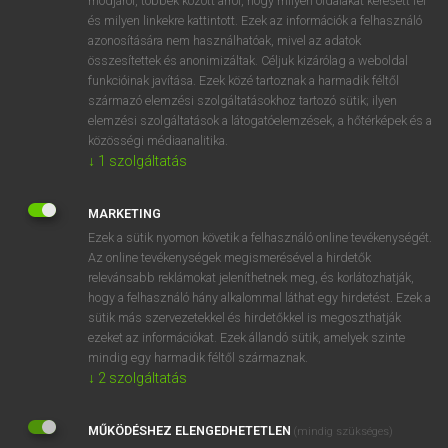
módjáról, többek között arról, hogy milyen oldalakat keresett fel
és milyen linkekre kattintott. Ezek az információk a felhasználó
VAN ELŐFIZETÉSED?
azonosítására nem használhatóak, mivel az adatok
összesítettek és anonimizáltak. Céljuk kizárólag a weboldal
Van előfizetésem a teljes szócikk megtekintéséhez.
funkcióinak javítása. Ezek közé tartoznak a harmadik féltől
származó elemzési szolgáltatásokhoz tartozó sütik; ilyen
BELÉPÉS
elemzési szolgáltatások a látogatóelemzések, a hőtérképek és a
közösségi médiaanalitika.
↓
1
szolgáltatás
MARKETING
Ezek a sütik nyomon követik a felhasználó online tevékenységét.
Az online tevékenységek megismerésével a hirdetők
NINCS ELŐFIZETÉSED?
relevánsabb reklámokat jeleníthetnek meg, és korlátozhatják,
Nincs regisztrációm és előfizetésem. A szótár 2 órás,
hogy a felhasználó hány alkalommal láthat egy hirdetést. Ezek a
díjmentes próbaverziójának elindításához regisztrálok és
sütik más szervezetekkel és hirdetőkkel is megoszthatják
belépek
.
ezeket az információkat. Ezek állandó sütik, amelyek szinte
mindig egy harmadik féltől származnak.
↓
2
szolgáltatás
REGISZTRÁCIÓ
MŰKÖDÉSHEZ ELENGEDHETETLEN
(mindig szükséges)