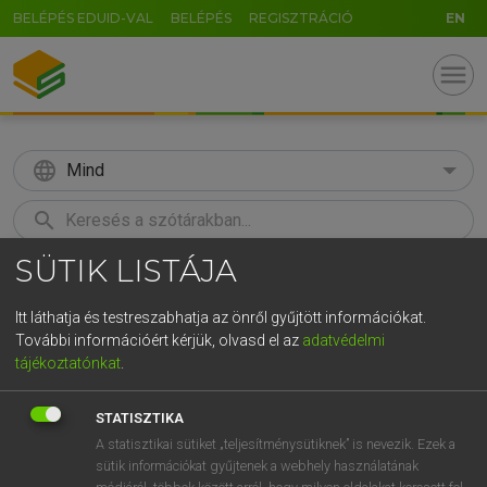
BELÉPÉS EDUID-VAL
BELÉPÉS
REGISZTRÁCIÓ
EN
menu
language
Mind
search
SÜTIK LISTÁJA
GR
KERESÉS
5
6
7
8
9
ö
ü
ó
Itt láthatja és testreszabhatja az önről gyűjtött információkat.
További információért kérjük, olvasd el az
adatvédelmi
r
t
z
u
i
o
p
ő
ú
LÁZÁR A. PÉTER, VARGA GYÖRGY
tájékoztatónkat
.
Magyar−angol egyetemes nagyszótár
g
h
j
k
l
é
á
ű
Ω
STATISZTIKA
v
b
n
m
,
.
-
AltGr
A statisztikai sütiket „teljesítménysütiknek” is nevezik. Ezek a
sütik információkat gyűjtenek a webhely használatának