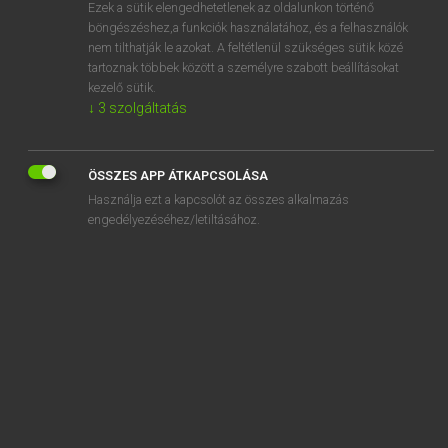
Ezek a sütik elengedhetetlenek az oldalunkon történő
böngészéshez,a funkciók használatához, és a felhasználók
nem tilthatják le azokat. A feltétlenül szükséges sütik közé
Lázár A. Péter, Varga György
tartoznak többek között a személyre szabott beállításokat
MAGYAR−ANGOL EGYETEMES NAGYSZÓTÁR
kezelő sütik.
↓
3
szolgáltatás
Kapcsolódó anyagok
viadukt
ÖSSZES APP ÁTKAPCSOLÁSA
via ferrata
Használja ezt a kapcsolót az összes alkalmazás
viaskodik
engedélyezéséhez/letiltásához.
viasz
viaszbábu
viaszfigura
viaszgyertya
viaszhajlékonyság
viaszmintázás