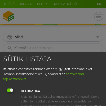
BELÉPÉS EDUID-VAL
BELÉPÉS
REGISZTRÁCIÓ
EN
menu
language
Mind
search
SÜTIK LISTÁJA
GR
KERESÉS
5
6
7
8
9
ö
ü
ó
Itt láthatja és testreszabhatja az önről gyűjtött információkat.
További információért kérjük, olvasd el az
adatvédelmi
r
t
z
u
i
o
p
ő
ú
LÁZÁR A. PÉTER, VARGA GYÖRGY
tájékoztatónkat
.
Magyar−angol egyetemes nagyszótár
g
h
j
k
l
é
á
ű
Ω
STATISZTIKA
v
b
n
m
,
.
-
AltGr
A statisztikai sütiket „teljesítménysütiknek” is nevezik. Ezek a
sütik információkat gyűjtenek a webhely használatának