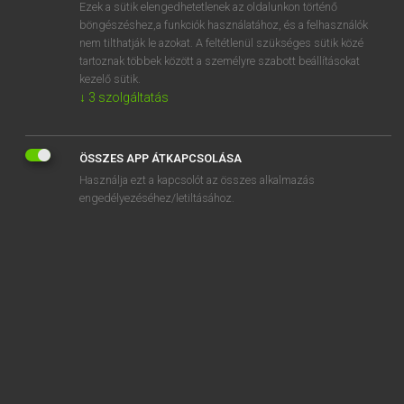
Ezek a sütik elengedhetetlenek az oldalunkon történő
böngészéshez,a funkciók használatához, és a felhasználók
nem tilthatják le azokat. A feltétlenül szükséges sütik közé
Lázár A. Péter, Varga György
tartoznak többek között a személyre szabott beállításokat
MAGYAR−ANGOL EGYETEMES NAGYSZÓTÁR
kezelő sütik.
↓
3
szolgáltatás
Kapcsolódó anyagok
betegszoba
ÖSSZES APP ÁTKAPCSOLÁSA
betegtájékoztató
Használja ezt a kapcsolót az összes alkalmazás
betegtárs
engedélyezéséhez/letiltásához.
beteker
betekint
betekintés
betekintési szög
bétel
bételbors