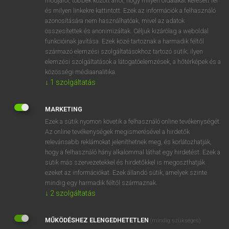
módjáról, többek között arról, hogy milyen oldalakat keresett fel
és milyen linkekre kattintott. Ezek az információk a felhasználó
VAN ELŐFIZETÉSED?
azonosítására nem használhatóak, mivel az adatok
összesítettek és anonimizáltak. Céljuk kizárólag a weboldal
Van előfizetésem a teljes szócikk megtekintéséhez.
funkcióinak javítása. Ezek közé tartoznak a harmadik féltől
származó elemzési szolgáltatásokhoz tartozó sütik; ilyen
BELÉPÉS
elemzési szolgáltatások a látogatóelemzések, a hőtérképek és a
közösségi médiaanalitika.
↓
1
szolgáltatás
MARKETING
Ezek a sütik nyomon követik a felhasználó online tevékenységét.
Az online tevékenységek megismerésével a hirdetők
NINCS ELŐFIZETÉSED?
relevánsabb reklámokat jeleníthetnek meg, és korlátozhatják,
Nincs regisztrációm és előfizetésem. A szótár 2 órás,
hogy a felhasználó hány alkalommal láthat egy hirdetést. Ezek a
díjmentes próbaverziójának elindításához regisztrálok és
sütik más szervezetekkel és hirdetőkkel is megoszthatják
belépek
.
ezeket az információkat. Ezek állandó sütik, amelyek szinte
mindig egy harmadik féltől származnak.
↓
2
szolgáltatás
REGISZTRÁCIÓ
MŰKÖDÉSHEZ ELENGEDHETETLEN
(mindig szükséges)