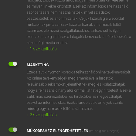
módjáról, többek között arról, hogy milyen oldalakat keresett fel
és milyen linkekre kattintott. Ezek az információk a felhasználó
VAN ELŐFIZETÉSED?
azonosítására nem használhatóak, mivel az adatok
összesítettek és anonimizáltak. Céljuk kizárólag a weboldal
Van előfizetésem a teljes szócikk megtekintéséhez.
funkcióinak javítása. Ezek közé tartoznak a harmadik féltől
származó elemzési szolgáltatásokhoz tartozó sütik; ilyen
BELÉPÉS
elemzési szolgáltatások a látogatóelemzések, a hőtérképek és a
közösségi médiaanalitika.
↓
1
szolgáltatás
MARKETING
Ezek a sütik nyomon követik a felhasználó online tevékenységét.
Az online tevékenységek megismerésével a hirdetők
NINCS ELŐFIZETÉSED?
relevánsabb reklámokat jeleníthetnek meg, és korlátozhatják,
Nincs regisztrációm és előfizetésem. A szótár 2 órás,
hogy a felhasználó hány alkalommal láthat egy hirdetést. Ezek a
díjmentes próbaverziójának elindításához regisztrálok és
sütik más szervezetekkel és hirdetőkkel is megoszthatják
belépek
.
ezeket az információkat. Ezek állandó sütik, amelyek szinte
mindig egy harmadik féltől származnak.
↓
2
szolgáltatás
REGISZTRÁCIÓ
MŰKÖDÉSHEZ ELENGEDHETETLEN
(mindig szükséges)