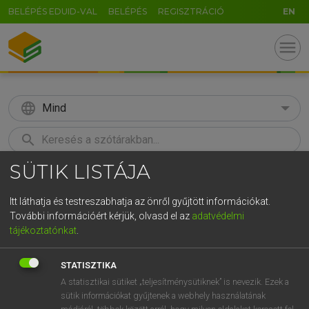
BELÉPÉS EDUID-VAL
BELÉPÉS
REGISZTRÁCIÓ
EN
menu
language
Mind
search
SÜTIK LISTÁJA
GR
KERESÉS
5
6
7
8
9
ö
ü
ó
Itt láthatja és testreszabhatja az önről gyűjtött információkat.
További információért kérjük, olvasd el az
adatvédelmi
r
t
z
u
i
o
p
ő
ú
LÁZÁR A. PÉTER, VARGA GYÖRGY
tájékoztatónkat
.
Magyar−angol egyetemes nagyszótár
g
h
j
k
l
é
á
ű
Ω
STATISZTIKA
v
b
n
m
,
.
-
AltGr
A statisztikai sütiket „teljesítménysütiknek” is nevezik. Ezek a
sütik információkat gyűjtenek a webhely használatának