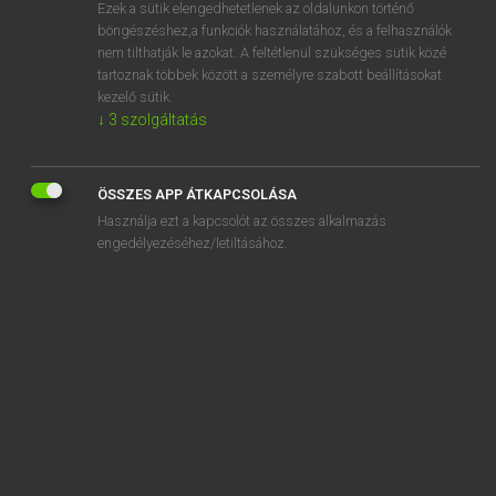
Ezek a sütik elengedhetetlenek az oldalunkon történő
böngészéshez,a funkciók használatához, és a felhasználók
nem tilthatják le azokat. A feltétlenül szükséges sütik közé
Lázár A. Péter, Varga György
tartoznak többek között a személyre szabott beállításokat
MAGYAR−ANGOL EGYETEMES NAGYSZÓTÁR
kezelő sütik.
↓
3
szolgáltatás
Kapcsolódó anyagok
továbbá
ÖSSZES APP ÁTKAPCSOLÁSA
továbbad
Használja ezt a kapcsolót az összes alkalmazás
továbbajándékoz
engedélyezéséhez/letiltásához.
továbbáll
továbbértékesít
továbbértékesítési érték
továbbfejleszt
továbbfejlesztés
továbbgondol