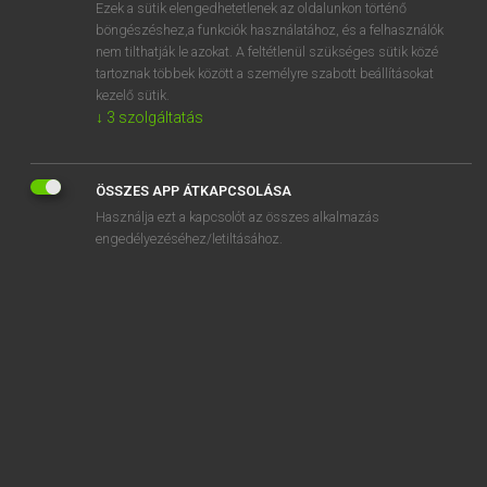
Ezek a sütik elengedhetetlenek az oldalunkon történő
böngészéshez,a funkciók használatához, és a felhasználók
nem tilthatják le azokat. A feltétlenül szükséges sütik közé
Lázár A. Péter, Varga György
tartoznak többek között a személyre szabott beállításokat
MAGYAR−ANGOL EGYETEMES NAGYSZÓTÁR
kezelő sütik.
↓
3
szolgáltatás
Kapcsolódó anyagok
tiszttartó
ÖSSZES APP ÁTKAPCSOLÁSA
tisztújítás
Használja ezt a kapcsolót az összes alkalmazás
tisztul
engedélyezéséhez/letiltásához.
tisztulás
tisztviselő
titán
titánbuzogány
titáni
titanoszaurusz