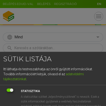
BELÉPÉS EDUID-VAL
BELÉPÉS
REGISZTRÁCIÓ
EN
menu
language
Mind
search
SÜTIK LISTÁJA
GR
KERESÉS
5
6
7
8
9
ö
ü
ó
Itt láthatja és testreszabhatja az önről gyűjtött információkat.
További információért kérjük, olvasd el az
adatvédelmi
r
t
z
u
i
o
p
ő
ú
LÁZÁR A. PÉTER, VARGA GYÖRGY
tájékoztatónkat
.
Magyar−angol egyetemes nagyszótár
g
h
j
k
l
é
á
ű
Ω
STATISZTIKA
v
b
n
m
,
.
-
AltGr
A statisztikai sütiket „teljesítménysütiknek” is nevezik. Ezek a
sütik információkat gyűjtenek a webhely használatának