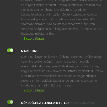
módjáról, többek között arról, hogy milyen oldalakat keresett fel
és milyen linkekre kattintott. Ezek az információk a felhasználó
VAN ELŐFIZETÉSED?
azonosítására nem használhatóak, mivel az adatok
összesítettek és anonimizáltak. Céljuk kizárólag a weboldal
Van előfizetésem a teljes szócikk megtekintéséhez.
funkcióinak javítása. Ezek közé tartoznak a harmadik féltől
származó elemzési szolgáltatásokhoz tartozó sütik; ilyen
BELÉPÉS
elemzési szolgáltatások a látogatóelemzések, a hőtérképek és a
közösségi médiaanalitika.
↓
1
szolgáltatás
MARKETING
Ezek a sütik nyomon követik a felhasználó online tevékenységét.
Az online tevékenységek megismerésével a hirdetők
NINCS ELŐFIZETÉSED?
relevánsabb reklámokat jeleníthetnek meg, és korlátozhatják,
Nincs regisztrációm és előfizetésem. A szótár 2 órás,
hogy a felhasználó hány alkalommal láthat egy hirdetést. Ezek a
díjmentes próbaverziójának elindításához regisztrálok és
sütik más szervezetekkel és hirdetőkkel is megoszthatják
belépek
.
ezeket az információkat. Ezek állandó sütik, amelyek szinte
mindig egy harmadik féltől származnak.
↓
2
szolgáltatás
REGISZTRÁCIÓ
MŰKÖDÉSHEZ ELENGEDHETETLEN
(mindig szükséges)