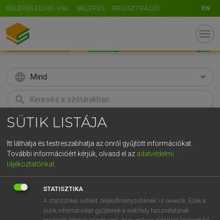
BELÉPÉS EDUID-VAL
BELÉPÉS
REGISZTRÁCIÓ
EN
menu
language
Mind
search
SÜTIK LISTÁJA
GR
KERESÉS
5
6
7
8
9
ö
ü
ó
Itt láthatja és testreszabhatja az önről gyűjtött információkat.
További információért kérjük, olvasd el az
adatvédelmi
r
t
z
u
i
o
p
ő
ú
LÁZÁR A. PÉTER, VARGA GYÖRGY
tájékoztatónkat
.
Magyar−angol egyetemes nagyszótár
g
h
j
k
l
é
á
ű
Ω
STATISZTIKA
v
b
n
m
,
.
-
AltGr
A statisztikai sütiket „teljesítménysütiknek” is nevezik. Ezek a
sütik információkat gyűjtenek a webhely használatának