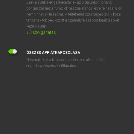
Ezek a sütik elengedhetetlenek az oldalunkon történő
böngészéshez,a funkciók használatához, és a felhasználók
nem tilthatják le azokat. A feltétlenül szükséges sütik közé
Lázár A. Péter, Varga György
tartoznak többek között a személyre szabott beállításokat
MAGYAR−ANGOL EGYETEMES NAGYSZÓTÁR
kezelő sütik.
↓
3
szolgáltatás
Kapcsolódó anyagok
tetszikel
ÖSSZES APP ÁTKAPCSOLÁSA
tetsző
Használja ezt a kapcsolót az összes alkalmazás
tetszőleges
engedélyezéséhez/letiltásához.
tetszőleges elérés
tetszőleges elérésű memória
tetszőlegesen
tetszőlegesség
tett
tettenérés