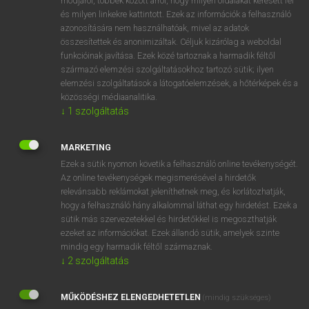
módjáról, többek között arról, hogy milyen oldalakat keresett fel
és milyen linkekre kattintott. Ezek az információk a felhasználó
VAN ELŐFIZETÉSED?
azonosítására nem használhatóak, mivel az adatok
összesítettek és anonimizáltak. Céljuk kizárólag a weboldal
Van előfizetésem a teljes szócikk megtekintéséhez.
funkcióinak javítása. Ezek közé tartoznak a harmadik féltől
származó elemzési szolgáltatásokhoz tartozó sütik; ilyen
BELÉPÉS
elemzési szolgáltatások a látogatóelemzések, a hőtérképek és a
közösségi médiaanalitika.
↓
1
szolgáltatás
MARKETING
Ezek a sütik nyomon követik a felhasználó online tevékenységét.
Az online tevékenységek megismerésével a hirdetők
NINCS ELŐFIZETÉSED?
relevánsabb reklámokat jeleníthetnek meg, és korlátozhatják,
Nincs regisztrációm és előfizetésem. A szótár 2 órás,
hogy a felhasználó hány alkalommal láthat egy hirdetést. Ezek a
díjmentes próbaverziójának elindításához regisztrálok és
sütik más szervezetekkel és hirdetőkkel is megoszthatják
belépek
.
ezeket az információkat. Ezek állandó sütik, amelyek szinte
mindig egy harmadik féltől származnak.
↓
2
szolgáltatás
REGISZTRÁCIÓ
MŰKÖDÉSHEZ ELENGEDHETETLEN
(mindig szükséges)