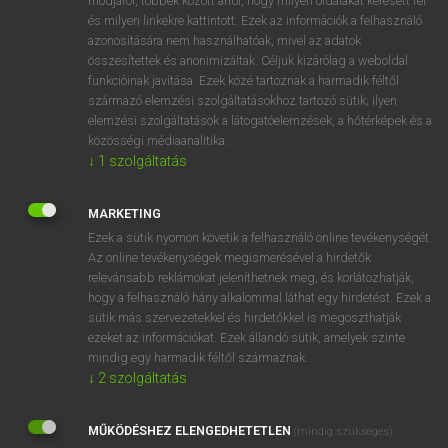
módjáról, többek között arról, hogy milyen oldalakat keresett fel
és milyen linkekre kattintott. Ezek az információk a felhasználó
VAN ELŐFIZETÉSED?
azonosítására nem használhatóak, mivel az adatok
összesítettek és anonimizáltak. Céljuk kizárólag a weboldal
Van előfizetésem a teljes szócikk megtekintéséhez.
funkcióinak javítása. Ezek közé tartoznak a harmadik féltől
származó elemzési szolgáltatásokhoz tartozó sütik; ilyen
BELÉPÉS
elemzési szolgáltatások a látogatóelemzések, a hőtérképek és a
közösségi médiaanalitika.
↓
1
szolgáltatás
MARKETING
Ezek a sütik nyomon követik a felhasználó online tevékenységét.
Az online tevékenységek megismerésével a hirdetők
NINCS ELŐFIZETÉSED?
relevánsabb reklámokat jeleníthetnek meg, és korlátozhatják,
Nincs regisztrációm és előfizetésem. A szótár 2 órás,
hogy a felhasználó hány alkalommal láthat egy hirdetést. Ezek a
díjmentes próbaverziójának elindításához regisztrálok és
sütik más szervezetekkel és hirdetőkkel is megoszthatják
belépek
.
ezeket az információkat. Ezek állandó sütik, amelyek szinte
mindig egy harmadik féltől származnak.
↓
2
szolgáltatás
REGISZTRÁCIÓ
MŰKÖDÉSHEZ ELENGEDHETETLEN
(mindig szükséges)