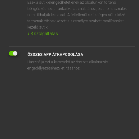
Ezek a sütik elengedhetetlenek az oldalunkon történő
böngészéshez,a funkciók használatához, és a felhasználók
nem tilthatják le azokat. A feltétlenül szükséges sütik közé
Lázár A. Péter, Varga György
tartoznak többek között a személyre szabott beállításokat
MAGYAR−ANGOL EGYETEMES NAGYSZÓTÁR
kezelő sütik.
↓
3
szolgáltatás
Kapcsolódó anyagok
tejfolt
ÖSSZES APP ÁTKAPCSOLÁSA
tejföl
Használja ezt a kapcsolót az összes alkalmazás
tejfölösszájú
engedélyezéséhez/letiltásához.
tejgazdaság
tejhab
tejhabosító
tejhajtó
tejhelyettesítő készítmény
tejhozam