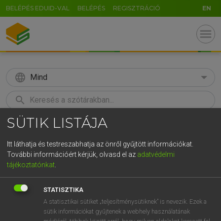
BELÉPÉS EDUID-VAL
BELÉPÉS
REGISZTRÁCIÓ
EN
menu
language
Mind
search
SÜTIK LISTÁJA
GR
KERESÉS
5
6
7
8
9
ö
ü
ó
Itt láthatja és testreszabhatja az önről gyűjtött információkat.
További információért kérjük, olvasd el az
adatvédelmi
r
t
z
u
i
o
p
ő
ú
LÁZÁR A. PÉTER, VARGA GYÖRGY
tájékoztatónkat
.
Magyar−angol egyetemes nagyszótár
g
h
j
k
l
é
á
ű
Ω
STATISZTIKA
v
b
n
m
,
.
-
AltGr
A statisztikai sütiket „teljesítménysütiknek” is nevezik. Ezek a
sütik információkat gyűjtenek a webhely használatának