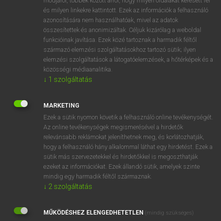
módjáról, többek között arról, hogy milyen oldalakat keresett fel
és milyen linkekre kattintott. Ezek az információk a felhasználó
VAN ELŐFIZETÉSED?
azonosítására nem használhatóak, mivel az adatok
összesítettek és anonimizáltak. Céljuk kizárólag a weboldal
Van előfizetésem a teljes szócikk megtekintéséhez.
funkcióinak javítása. Ezek közé tartoznak a harmadik féltől
származó elemzési szolgáltatásokhoz tartozó sütik; ilyen
BELÉPÉS
elemzési szolgáltatások a látogatóelemzések, a hőtérképek és a
közösségi médiaanalitika.
↓
1
szolgáltatás
MARKETING
Ezek a sütik nyomon követik a felhasználó online tevékenységét.
Az online tevékenységek megismerésével a hirdetők
NINCS ELŐFIZETÉSED?
relevánsabb reklámokat jeleníthetnek meg, és korlátozhatják,
Nincs regisztrációm és előfizetésem. A szótár 2 órás,
hogy a felhasználó hány alkalommal láthat egy hirdetést. Ezek a
díjmentes próbaverziójának elindításához regisztrálok és
sütik más szervezetekkel és hirdetőkkel is megoszthatják
belépek
.
ezeket az információkat. Ezek állandó sütik, amelyek szinte
mindig egy harmadik féltől származnak.
↓
2
szolgáltatás
REGISZTRÁCIÓ
MŰKÖDÉSHEZ ELENGEDHETETLEN
(mindig szükséges)