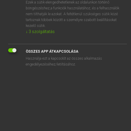
Ezek a sütik elengedhetetlenek az oldalunkon történő
böngészéshez,a funkciók használatához, és a felhasználók
nem tilthatják le azokat. A feltétlenül szükséges sütik közé
Lázár A. Péter, Varga György
tartoznak többek között a személyre szabott beállításokat
MAGYAR−ANGOL EGYETEMES NAGYSZÓTÁR
kezelő sütik.
↓
3
szolgáltatás
Kapcsolódó anyagok
tb-kártya
ÖSSZES APP ÁTKAPCSOLÁSA
tb-kifizetőhely
Használja ezt a kapcsolót az összes alkalmazás
tb-köteles
engedélyezéséhez/letiltásához.
tb-mentes
tc.
T-dugó
te
tea
teababa