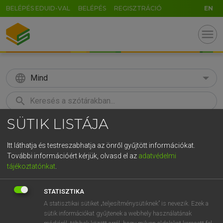
BELÉPÉS EDUID-VAL
BELÉPÉS
REGISZTRÁCIÓ
EN
menu
language
Mind
search
SÜTIK LISTÁJA
GR
KERESÉS
5
6
7
8
9
ö
ü
ó
Itt láthatja és testreszabhatja az önről gyűjtött információkat.
További információért kérjük, olvasd el az
adatvédelmi
r
t
z
u
i
o
p
ő
ú
LÁZÁR A. PÉTER, VARGA GYÖRGY
tájékoztatónkat
.
Magyar−angol egyetemes nagyszótár
g
h
j
k
l
é
á
ű
Ω
STATISZTIKA
v
b
n
m
,
.
-
AltGr
A statisztikai sütiket „teljesítménysütiknek” is nevezik. Ezek a
sütik információkat gyűjtenek a webhely használatának