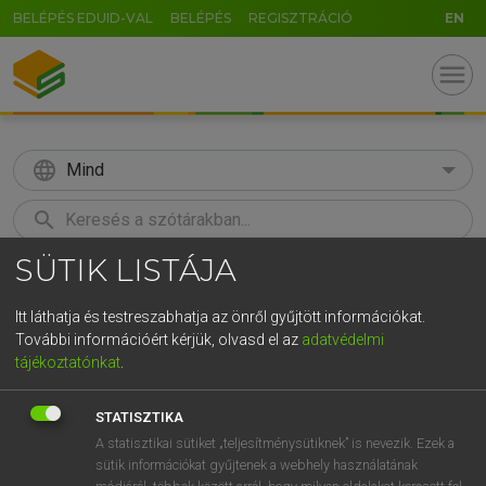
BELÉPÉS EDUID-VAL
BELÉPÉS
REGISZTRÁCIÓ
EN
menu
language
Mind
search
SÜTIK LISTÁJA
GR
KERESÉS
5
6
7
8
9
ö
ü
ó
Itt láthatja és testreszabhatja az önről gyűjtött információkat.
További információért kérjük, olvasd el az
adatvédelmi
r
t
z
u
i
o
p
ő
ú
LÁZÁR A. PÉTER, VARGA GYÖRGY
tájékoztatónkat
.
Magyar−angol egyetemes nagyszótár
g
h
j
k
l
é
á
ű
Ω
STATISZTIKA
v
b
n
m
,
.
-
AltGr
A statisztikai sütiket „teljesítménysütiknek” is nevezik. Ezek a
sütik információkat gyűjtenek a webhely használatának