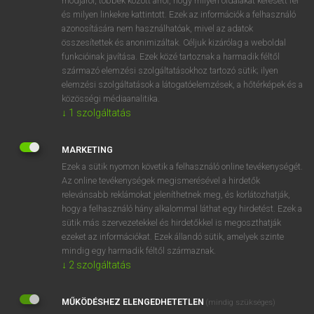
módjáról, többek között arról, hogy milyen oldalakat keresett fel
és milyen linkekre kattintott. Ezek az információk a felhasználó
VAN ELŐFIZETÉSED?
azonosítására nem használhatóak, mivel az adatok
összesítettek és anonimizáltak. Céljuk kizárólag a weboldal
Van előfizetésem a teljes szócikk megtekintéséhez.
funkcióinak javítása. Ezek közé tartoznak a harmadik féltől
származó elemzési szolgáltatásokhoz tartozó sütik; ilyen
BELÉPÉS
elemzési szolgáltatások a látogatóelemzések, a hőtérképek és a
közösségi médiaanalitika.
↓
1
szolgáltatás
MARKETING
Ezek a sütik nyomon követik a felhasználó online tevékenységét.
Az online tevékenységek megismerésével a hirdetők
NINCS ELŐFIZETÉSED?
relevánsabb reklámokat jeleníthetnek meg, és korlátozhatják,
Nincs regisztrációm és előfizetésem. A szótár 2 órás,
hogy a felhasználó hány alkalommal láthat egy hirdetést. Ezek a
díjmentes próbaverziójának elindításához regisztrálok és
sütik más szervezetekkel és hirdetőkkel is megoszthatják
belépek
.
ezeket az információkat. Ezek állandó sütik, amelyek szinte
mindig egy harmadik féltől származnak.
↓
2
szolgáltatás
REGISZTRÁCIÓ
MŰKÖDÉSHEZ ELENGEDHETETLEN
(mindig szükséges)