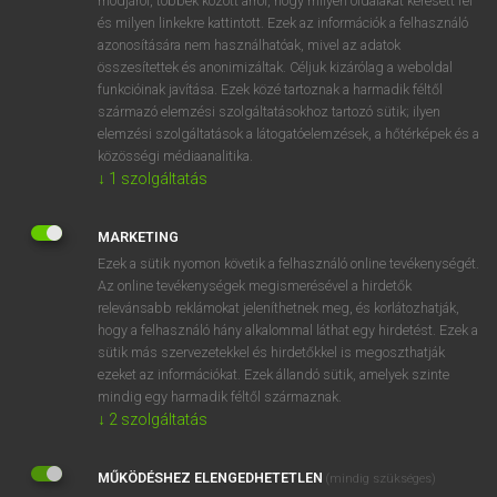
módjáról, többek között arról, hogy milyen oldalakat keresett fel
és milyen linkekre kattintott. Ezek az információk a felhasználó
VAN ELŐFIZETÉSED?
azonosítására nem használhatóak, mivel az adatok
összesítettek és anonimizáltak. Céljuk kizárólag a weboldal
Van előfizetésem a teljes szócikk megtekintéséhez.
funkcióinak javítása. Ezek közé tartoznak a harmadik féltől
származó elemzési szolgáltatásokhoz tartozó sütik; ilyen
BELÉPÉS
elemzési szolgáltatások a látogatóelemzések, a hőtérképek és a
közösségi médiaanalitika.
↓
1
szolgáltatás
MARKETING
Ezek a sütik nyomon követik a felhasználó online tevékenységét.
Az online tevékenységek megismerésével a hirdetők
NINCS ELŐFIZETÉSED?
relevánsabb reklámokat jeleníthetnek meg, és korlátozhatják,
Nincs regisztrációm és előfizetésem. A szótár 2 órás,
hogy a felhasználó hány alkalommal láthat egy hirdetést. Ezek a
díjmentes próbaverziójának elindításához regisztrálok és
sütik más szervezetekkel és hirdetőkkel is megoszthatják
belépek
.
ezeket az információkat. Ezek állandó sütik, amelyek szinte
mindig egy harmadik féltől származnak.
↓
2
szolgáltatás
REGISZTRÁCIÓ
MŰKÖDÉSHEZ ELENGEDHETETLEN
(mindig szükséges)