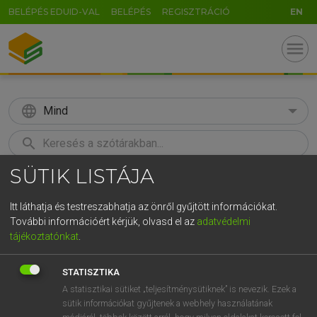
BELÉPÉS EDUID-VAL
BELÉPÉS
REGISZTRÁCIÓ
EN
menu
language
Mind
search
SÜTIK LISTÁJA
GR
KERESÉS
5
6
7
8
9
ö
ü
ó
Itt láthatja és testreszabhatja az önről gyűjtött információkat.
További információért kérjük, olvasd el az
adatvédelmi
r
t
z
u
i
o
p
ő
ú
LÁZÁR A. PÉTER, VARGA GYÖRGY
tájékoztatónkat
.
Magyar−angol egyetemes nagyszótár
g
h
j
k
l
é
á
ű
Ω
STATISZTIKA
v
b
n
m
,
.
-
AltGr
A statisztikai sütiket „teljesítménysütiknek” is nevezik. Ezek a
sütik információkat gyűjtenek a webhely használatának