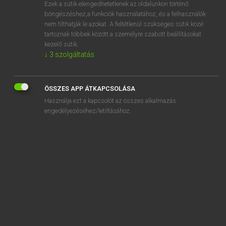
Ezek a sütik elengedhetetlenek az oldalunkon történő
böngészéshez,a funkciók használatához, és a felhasználók
nem tilthatják le azokat. A feltétlenül szükséges sütik közé
Lázár A. Péter, Varga György
tartoznak többek között a személyre szabott beállításokat
MAGYAR−ANGOL EGYETEMES NAGYSZÓTÁR
kezelő sütik.
↓
3
szolgáltatás
Kapcsolódó anyagok
sztorizás
ÖSSZES APP ÁTKAPCSOLÁSA
sztorizik
Használja ezt a kapcsolót az összes alkalmazás
sztorníroz
engedélyezéséhez/letiltásához.
sztornírozás
sztornó
sztornószámla
sztráda
sztrádamatrica
sztráda menti pihenő