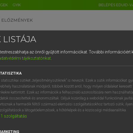
ÉGEK
GYIK
BELÉPÉS EDUID-V
ELŐZMÉNYEK
 LISTÁJA
és testreszabhatja az önről gyűjtött információkat.
További információért k
HU
DE
CN
FR
ES
IT
NL
RU
GR
adatvédelmi tájékoztatónkat
.
 A. PÉTER, VARGA GYÖRGY
1
2
3
4
5
6
7
8
9
yar−angol egyetemes nagyszótár
TATISZTIKA
q
w
e
r
t
z
u
i
 statisztikai sütiket „teljesítménysütiknek” is nevezik. Ezek a sütik információkat gy
ebhely használatának módjáról, többek között arról, hogy milyen oldalakat keresett 
a
s
d
f
g
h
j
k
l
é
inkekre kattintott. Ezek az információk a felhasználó azonosítására nem használható
datok összesítettek és anonimizáltak. Céljuk kizárólag a weboldal funkcióinak javít
í
y
x
c
v
b
n
m
,
.
artoznak a harmadik féltől származó elemzési szolgáltatásokhoz tartozó sütik; ilye
zolgáltatások a látogatóelemzések, a hőtérképek és a közösségi médiaanalitika.
VAN ELŐFIZETÉSED?
NINCS ELŐFIZETÉSED
1
szolgáltatás
előfizetésem a teljes szócikk
Nincs regisztrációm és előfiz
megtekintéséhez.
A szótár 2 órás, díjmente
MARKETING