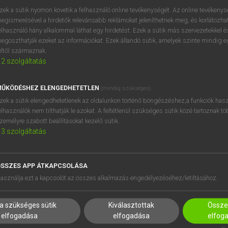
próbaverziójának elindítás
zek a sütik nyomon követik a felhasználó online tevékenységét. Az online tevékeny
BELÉPÉS
regisztrálok és
belépek
.
egismerésével a hirdetők relevánsabb reklámokat jeleníthetnek meg, és korlátozhat
elhasználó hány alkalommal láthat egy hirdetést. Ezek a sütik más szervezetekkel és
egoszthatják ezeket az információkat. Ezek állandó sütik, amelyek szinte mindig 
REGISZTRÁCIÓ
éltől származnak.
2
szolgáltatás
ŰKÖDÉSHEZ ELENGEDHETETLEN
(mindig szükséges)
zek a sütik elengedhetetlenek az oldalunkon történő böngészéshez,a funkciók hasz
elhasználók nem tilthatják le azokat. A feltétlenül szükséges sütik közé tartoznak t
zemélyre szabott beállításokat kezelő sütik.
3
szolgáltatás
SSZES APP ÁTKAPCSOLÁSA
HASZNÁLÓKNAK
SÚGÓ
asználja ezt a kapcsolót az összes alkalmazás engedélyezéséhez/letiltásához.
K
RÓLUNK
NTÉZMÉNYEKNEK
ELÉRHETŐSÉG
a szükséges sütik
Kiválasztottak
Összes
MEGOLDÁSOK
SÜTI BEÁLLÍTÁSOK
elfogadása
elfogadása
elfog