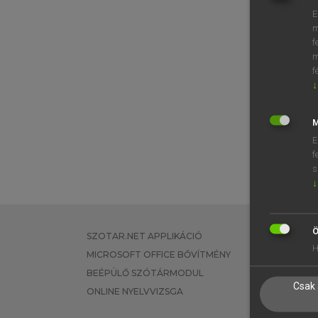
E
m
f
m
f
↓
M
E
f
s
↓
Ö
SZOTAR.NET APPLIKÁCIÓ
EGYÉNI FEL
H
MICROSOFT OFFICE BŐVÍTMÉNY
TANULÓKNA
BEÉPÜLŐ SZÓTÁRMODUL
OKTATÁSI I
Csak 
ONLINE NYELVVIZSGA
VÁLLALATI 