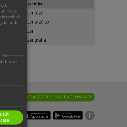
szeriális
ához
ségek
ják, hogy a
szerializál
 hirdetőkkel is
szerializálás
egy harmadik
szerif
szerigráfia
nálatához, és a
öbbek között a
IRATKOZZ FEL HÍRLEVELÜNKRE!
 süti
adása