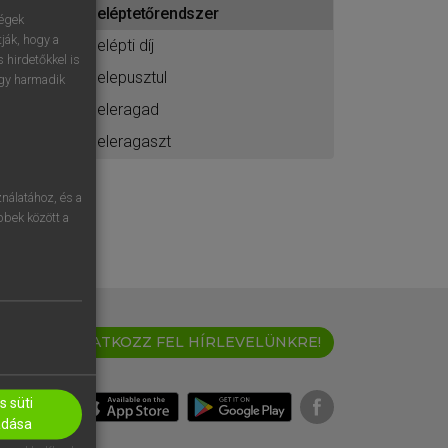
beléptetőrendszer
ához
ségek
ják, hogy a
belépti díj
 hirdetőkkel is
belepusztul
egy harmadik
beleragad
beleragaszt
nálatához, és a
öbbek között a
IRATKOZZ FEL HÍRLEVELÜNKRE!
 süti
adása