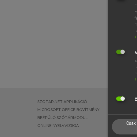
E
m
f
m
f
↓
M
E
f
s
↓
Ö
SZOTAR.NET APPLIKÁCIÓ
EGYÉNI FEL
H
MICROSOFT OFFICE BŐVÍTMÉNY
TANULÓKNA
BEÉPÜLŐ SZÓTÁRMODUL
OKTATÁSI I
Csak 
ONLINE NYELVVIZSGA
VÁLLALATI 