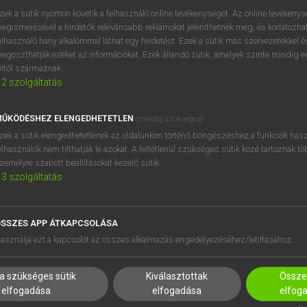
próbaverziójának elindítás
zek a sütik nyomon követik a felhasználó online tevékenységét. Az online tevékeny
BELÉPÉS
regisztrálok és
belépek
.
egismerésével a hirdetők relevánsabb reklámokat jeleníthetnek meg, és korlátozhat
elhasználó hány alkalommal láthat egy hirdetést. Ezek a sütik más szervezetekkel és
egoszthatják ezeket az információkat. Ezek állandó sütik, amelyek szinte mindig 
REGISZTRÁCIÓ
éltől származnak.
2
szolgáltatás
ŰKÖDÉSHEZ ELENGEDHETETLEN
(mindig szükséges)
zek a sütik elengedhetetlenek az oldalunkon történő böngészéshez,a funkciók hasz
elhasználók nem tilthatják le azokat. A feltétlenül szükséges sütik közé tartoznak t
zemélyre szabott beállításokat kezelő sütik.
3
szolgáltatás
SSZES APP ÁTKAPCSOLÁSA
HASZNÁLÓKNAK
SÚGÓ
asználja ezt a kapcsolót az összes alkalmazás engedélyezéséhez/letiltásához.
K
RÓLUNK
NTÉZMÉNYEKNEK
ELÉRHETŐSÉG
a szükséges sütik
Kiválasztottak
Összes
MEGOLDÁSOK
SÜTI BEÁLLÍTÁSOK
elfogadása
elfogadása
elfog