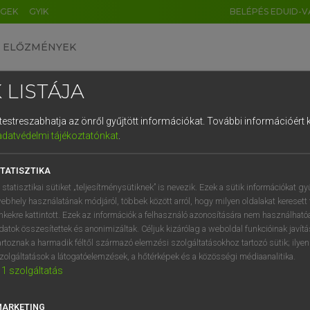
ÉGEK
GYIK
BELÉPÉS EDUID-V
ELŐZMÉNYEK
 LISTÁJA
és testreszabhatja az önről gyűjtött információkat.
További információért k
HU
DE
CN
FR
ES
IT
NL
RU
GR
adatvédelmi tájékoztatónkat
.
 A. PÉTER, VARGA GYÖRGY
1
2
3
4
5
6
7
8
9
yar−angol egyetemes nagyszótár
TATISZTIKA
q
w
e
r
t
z
u
i
 statisztikai sütiket „teljesítménysütiknek” is nevezik. Ezek a sütik információkat gy
ebhely használatának módjáról, többek között arról, hogy milyen oldalakat keresett 
a
s
d
f
g
h
j
k
l
é
inkekre kattintott. Ezek az információk a felhasználó azonosítására nem használható
datok összesítettek és anonimizáltak. Céljuk kizárólag a weboldal funkcióinak javít
í
y
x
c
v
b
n
m
,
.
artoznak a harmadik féltől származó elemzési szolgáltatásokhoz tartozó sütik; ilye
zolgáltatások a látogatóelemzések, a hőtérképek és a közösségi médiaanalitika.
VAN ELŐFIZETÉSED?
NINCS ELŐFIZETÉSED
1
szolgáltatás
előfizetésem a teljes szócikk
Nincs regisztrációm és előfiz
megtekintéséhez.
A szótár 2 órás, díjmente
MARKETING