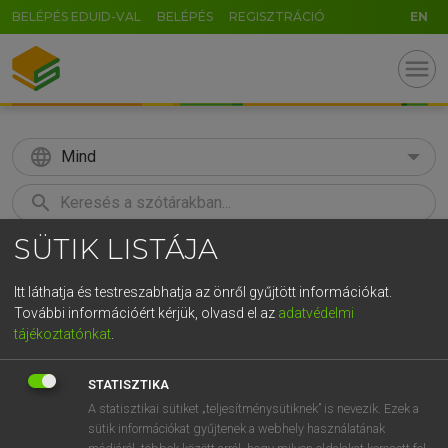
BELÉPÉS EDUID-VAL
BELÉPÉS
REGISZTRÁCIÓ
EN
menu
language
Mind
search
SÜTIK LISTÁJA
GR
KERESÉS
5
6
7
8
9
ö
ü
ó
Itt láthatja és testreszabhatja az önről gyűjtött információkat.
További információért kérjük, olvasd el az
adatvédelmi
r
t
z
u
i
o
p
ő
ú
LÁZÁR A. PÉTER, VARGA GYÖRGY
tájékoztatónkat
.
Magyar−angol egyetemes nagyszótár
g
h
j
k
l
é
á
ű
Ω
STATISZTIKA
v
b
n
m
,
.
-
AltGr
A statisztikai sütiket „teljesítménysütiknek” is nevezik. Ezek a
sütik információkat gyűjtenek a webhely használatának