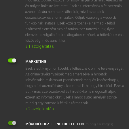
módjáról, többek között arról, hogy milyen oldalakat keresett fel
és milyen linkekre kattintott. Ezek az információk a felhasználó
VAN ELŐFIZETÉSED?
azonosítására nem használhatóak, mivel az adatok
összesítettek és anonimizáltak. Céljuk kizárólag a weboldal
Van előfizetésem a teljes szócikk megtekintéséhez.
funkcióinak javítása. Ezek közé tartoznak a harmadik féltől
származó elemzési szolgáltatásokhoz tartozó sütik; ilyen
BELÉPÉS
elemzési szolgáltatások a látogatóelemzések, a hőtérképek és a
közösségi médiaanalitika.
↓
1
szolgáltatás
MARKETING
Ezek a sütik nyomon követik a felhasználó online tevékenységét.
Az online tevékenységek megismerésével a hirdetők
NINCS ELŐFIZETÉSED?
relevánsabb reklámokat jeleníthetnek meg, és korlátozhatják,
Nincs regisztrációm és előfizetésem. A szótár 2 órás,
hogy a felhasználó hány alkalommal láthat egy hirdetést. Ezek a
díjmentes próbaverziójának elindításához regisztrálok és
sütik más szervezetekkel és hirdetőkkel is megoszthatják
belépek
.
ezeket az információkat. Ezek állandó sütik, amelyek szinte
mindig egy harmadik féltől származnak.
↓
2
szolgáltatás
REGISZTRÁCIÓ
MŰKÖDÉSHEZ ELENGEDHETETLEN
(mindig szükséges)