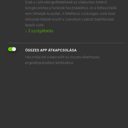
Ezek a sütik elengedhetetlenek az oldalunkon történő
böngészéshez,a funkciók használatához, és a felhasználók
nem tilthatják le azokat. A feltétlenül szükséges sütik közé
Lázár A. Péter, Varga György
tartoznak többek között a személyre szabott beállításokat
MAGYAR−ANGOL EGYETEMES NAGYSZÓTÁR
kezelő sütik.
↓
3
szolgáltatás
Kapcsolódó anyagok
belépőkártya
ÖSSZES APP ÁTKAPCSOLÁSA
belépő szint
Használja ezt a kapcsolót az összes alkalmazás
belépő szintű
engedélyezéséhez/letiltásához.
beleprésel
beléptet
beléptetés
beléptetőkapu
beléptetőrendszer
belépti díj